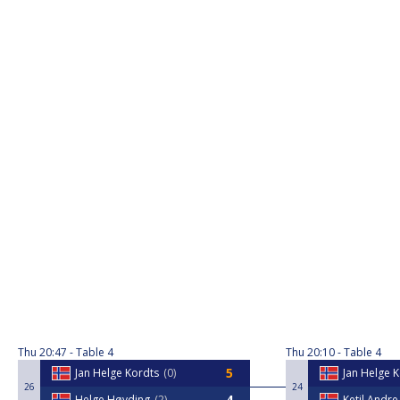
Thu
20:47
Table 4
Thu
20:10
Table 4
Jan Helge Kordts
0
Jan Helge 
26
24
Helge Høvding
2
Ketil Andr