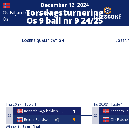
December 12, 2024
Torsdagsturnering
Os Biljard og snookerklubb
Os 9 ball nr 9 24/25
Os
9-Ball
LOSERS QUALIFICATION
LOSER 
Thu
20:37
Table 1
Thu
20:03
Table 1
Kenneth Sagebakken
0
Kenneth S
25
23
Reidar Rundsveen
0
Ole Eidshe
Winner to
Semi final