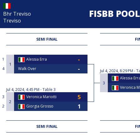
FISBB POOL
Bhr Treviso
Treviso
SEMI FINAL
FI
1
Alessia Erra
1
4
Walk Over
Jul 4, 2024, 8:29 PM
Ta
Alessia Err
3
Veronica Ma
Jul 4, 2024, 4:45 PM
Table 3
3
Veronica Mariotti
2
2
Giorgia Grosso
SEMI FINAL
FI