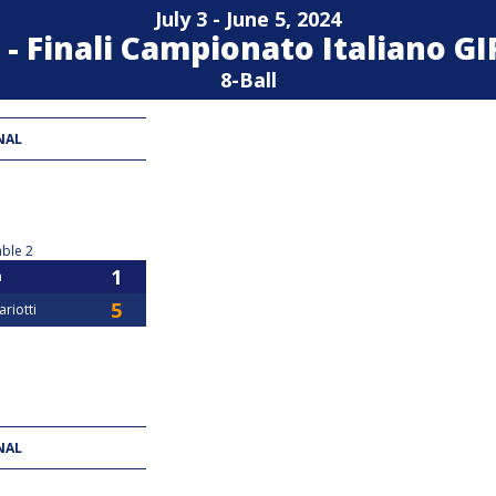
July 3 - June 5, 2024
 - Finali Campionato Italiano G
8-Ball
NAL
ble 2
a
riotti
NAL