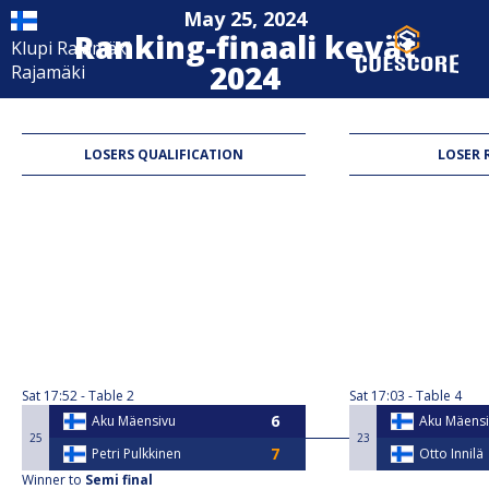
May 25, 2024
ranking-finaali kevät
Klupi Rajamäki
2024
Rajamäki
9-Ball
LOSERS QUALIFICATION
LOSER 
Sat
17:52
Table 2
Sat
17:03
Table 4
Aku Mäensivu
Aku Mäens
25
23
Petri Pulkkinen
Otto Innilä
Winner to
Semi final