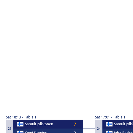
Sat
18:13
Table 1
Sat
17:01
Table 1
Samuli Jolkkonen
Samuli Jol
26
24
Onni Sirenius
Juha-Pekka