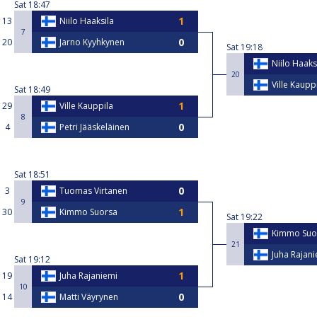
Sat
18:47
13
Niilo Haaksila
7
20
Jarno Kyyhkynen
Sat
19:18
Niilo Haaks
20
Ville Kaupp
Sat
18:49
29
Ville Kauppila
8
4
Petri Jääskeläinen
Sat
18:51
3
Tuomas Virtanen
9
30
Kimmo Suorsa
Sat
19:22
Kimmo Suo
21
Juha Rajan
Sat
19:12
19
Juha Rajaniemi
10
14
Matti Väyrynen