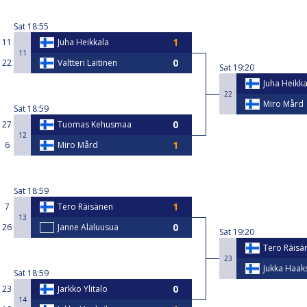
Sat
18:55
11
Juha Heikkala
11
22
Valtteri Laitinen
Sat
19:20
Juha Heikka
22
Miro Mård
Sat
18:59
27
Tuomas Kehusmaa
12
6
Miro Mård
Sat
18:59
7
Tero Räisänen
13
26
Janne Alaluusua
Sat
19:20
Tero Räisä
23
Jukka Haaks
Sat
18:59
23
Jarkko Ylitalo
14