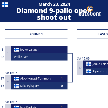
March 23, 2024
Diamond 9-pallo open
shoot out
9-Ball
ROUND 1
LAST 
1
Jouko Laitinen
1
32
Walk Over
Sat
19:09
Jouko Laiti
17
Alpo Korp
Sat
18:37
17
Alpo Korppi-Tommola
2
16
Mika Pyhäjärvi
Sat
18:37
9
Jere Krokvik