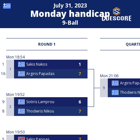
July 31, 2023
Monday handicap
9-Ball
ROUND 1
QUARTE
Mon
18:54
1
Sakis Nakos
1
16
Argiris Papadas
Mon
21:06
Argiris Pa
9
Thodwris N
Mon
19:52
9
Sotiris Lamprou
2
8
Thodwris Nikou
Mon
19:50
5
Sakis Pappas