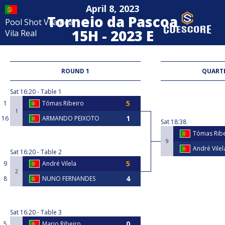
April 8, 2023
Torneio da Pascoa
Pool Shot Vila Real
15H - 2023 E
Vila Real
Portuguese 8-Ball
ROUND 1
QUARTE
Sat
16:20
Table 1
1
Tómas Ribeiro
1
16
ARMANDO PEIXOTO
Sat
18:38
Tómas Ribe
9
André Vilel
Sat
16:20
Table 2
9
André Vilela
2
8
NUNO FERNANDES
Sat
16:20
Table 3
5
Mario Ribeiro