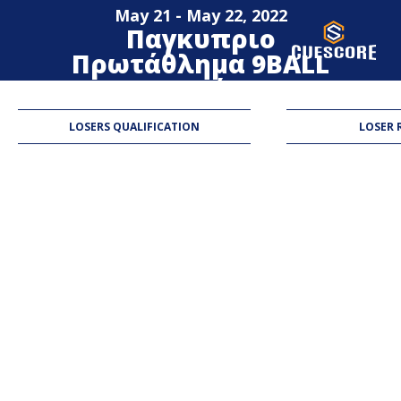
May 21 - May 22, 2022
Παγκυπριο
Πρωτάθλημα 9BALL
Γ'Κατηγορίας 2022
ΤΙΜΕ ΟFF CAFE
LOSERS QUALIFICATION
LOSER 
9-Ball