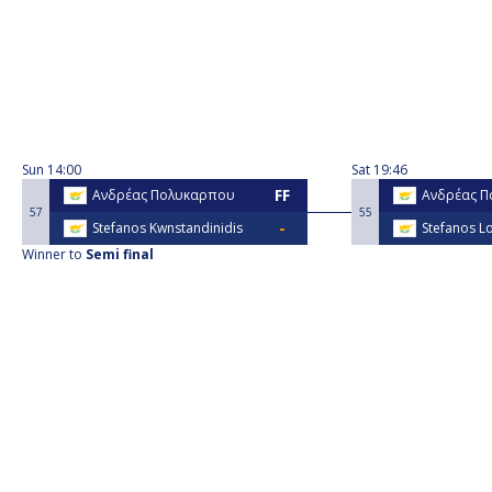
Sun
14:00
Sat
19:46
Ανδρέας Πολυκαρπου
Ανδρέας 
57
55
Stefanos Kwnstandinidis
Stefanos L
Winner to
Semi final