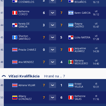
40
COSTARELOS
BOLAÑOS
16:13
ut
Katherine
41
Karen GARCIA
CORZO
16:12
ut
Yariela DE
Rosana
44
GRACIA
CASTRO
15:47
ut
Sharityn
45
Lizka NATERA
SANTIAGO
17:28
ut
Jacqueline
46
Priscila CHAVEZ
ALVAREZ
14:39
ut
Mariana
48
Ana MENDEZ
MEIXUEIRO
14:40
Víťazi Kvalifikácia
Hrané na ...
7
st
Kristel
49
Adriana VILLAR
VILLELA
10:31
st
Albany
Katherine
50
GONZALEZ
SALAS
11:16