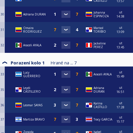
CASTILLO
13:57
ut
Johanna
30
Adriana DURAN
ESPINOZA
14:38
ut
Omaira
Marisol
31
RODRIGUEZ
TORIBIO
13:09
ut
Jackeline
32
Araceli AYALA
PEREZ
13:45
Porazení kolo 1
Hrané na ...
7
ut
Lucy
33
Araceli AYALA
GUERRERO
15:49
ut
Leydi
Adriana
35
CASTILLERO
DURAN
16:51
ut
Karina
36
Leomar SAYAS
CASTILLO
17:28
ut
37
Martiza BRAVO
Tracy GARCIA
15:17
ut
Zoraida
Isabel