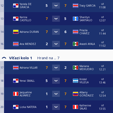
ut
Yariela DE
12
Tracy GARCIA
GRACIA
11:08
ut
Karina
Sharityn
13
CASTILLO
SANTIAGO
12:07
ut
Priscila
14
Adriana DURAN
CHAVEZ
11:44
ut
16
Ana MENDEZ
Araceli AYALA
11:02
Víťazi kolo 1
Hrané na ...
7
ut
Mariana
17
Adriana VILLAR
MEIXUEIRO
12:21
ut
Kristel
18
Yenai SMALL
VILLELA
13:46
ut
Jacqueline
Albany
19
ALVAREZ
GONZALEZ
12:54
ut
Katherine
20
Lizka NATERA
SALAS
13:55