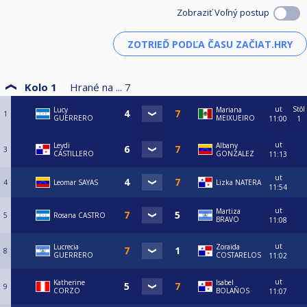
Zobraziť Voľný postup
Kolo 1
Hrané na ...
7
ut
Stôl
Lucy
Mariana
1
GUERRERO
MEIXUEIRO
11:00
1
ut
Leydi
Albany
3
CASTILLERO
GONZALEZ
11:13
ut
4
Leomar SAYAS
Lizka NATERA
11:54
ut
Martiza
5
Rosana CASTRO
BRAVO
11:08
ut
Lucrecia
Zoraida
8
GUERRERO
COSTARELOS
11:02
ut
Katherine
Isabel
9
CORZO
BOLAÑOS
11:07