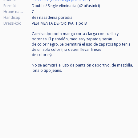
Formát
Double / Single eliminacia (42
účastníci
)
Hrané na ...
7
Handicap
Bez nasadenia poradia
Dress-kód
VESTIMENTA DEPORTIVA: Tipo B
Camisa tipo polo manga corta / larga con cuello y
botones. El pantalón, medias y zapatos, serán
de color negro. Se permitirá el uso de zapatos tipo tenis
de un solo color (no deben llevar líneas
de colores).
No se admitirá el uso de pantalón deportivo, de mezclilla,
lona o tipo jeans.