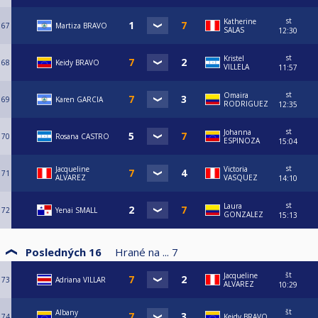
st
Katherine
67
Martiza BRAVO
SALAS
12:30
st
Kristel
68
Keidy BRAVO
VILLELA
11:57
st
Omaira
69
Karen GARCIA
RODRIGUEZ
12:35
st
Johanna
70
Rosana CASTRO
ESPINOZA
15:04
st
Jacqueline
Victoria
71
ALVAREZ
VASQUEZ
14:10
st
Laura
72
Yenai SMALL
GONZALEZ
15:13
Posledných 16
Hrané na ...
7
št
Jacqueline
73
Adriana VILLAR
ALVAREZ
10:29
št
Albany
74
Keidy BRAVO