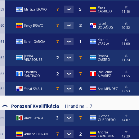
st
Paola
59
Martiza BRAVO
CASTILLO
11:16
st
Isabel
60
Keidy BRAVO
BOLAÑOS
10:32
st
Xochilt
61
Karen GARCIA
VARELA
11:00
st
Jessica
Rosana
62
VELASQUEZ
CASTRO
11:24
st
Sharityn
Jacqueline
63
SANTIAGO
ALVAREZ
11:55
st
64
Yenai SMALL
Ana MENDEZ
12:53
Porazení Kvalifikácia
Hrané na ...
7
st
Lucrecia
65
Araceli AYALA
GUERRERO
14:07
st
Andrea
66
Adriana DURAN
CARDONA
12:29