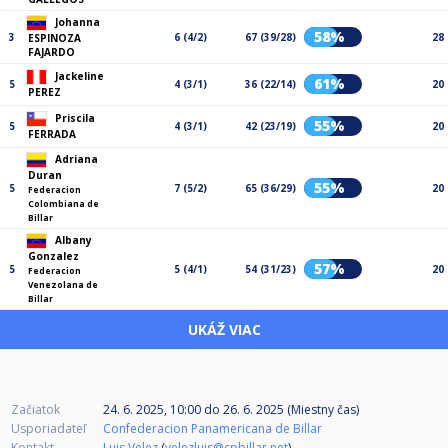
Johanna
58%
3
6 (4/2)
67 (39/28)
28
ESPINOZA
FAJARDO
Jackeline
61%
5
4 (3/1)
36 (22/14)
20
PEREZ
Priscila
55%
5
4 (3/1)
42 (23/19)
20
FERRADA
Adriana
Duran
55%
5
7 (5/2)
65 (36/29)
20
Federacion
Colombiana de
Billar
Albany
Gonzalez
57%
5
5 (4/1)
54 (31/23)
20
Federacion
Venezolana de
Billar
UKÁŽ VIAC
Začiatok
24. 6. 2025, 10:00
do
26. 6. 2025 (Miestny čas)
Usporiadateľ
Confederacion Panamericana de Billar
Kontakt
Luis Velez
(
velezluis@cpbillar.net
)