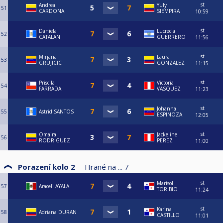
st
Andrea
Yuly
51
CARDONA
SIEMPIRA
10:59
st
Daniela
Lucrecia
52
CATALAN
GUERRERO
11:56
st
Mirjana
Laura
53
GRUJICIC
GONZALEZ
11:15
st
Priscila
Victoria
54
FARRADA
VASQUEZ
11:23
st
Johanna
55
Astrid SANTOS
ESPINOZA
12:05
st
Omaira
Jackeline
56
RODRIGUEZ
PEREZ
11:00
Porazení kolo 2
Hrané na ...
7
st
Marisol
57
Araceli AYALA
TORIBIO
11:24
st
Karina
58
Adriana DURAN
CASTILLO
11:01