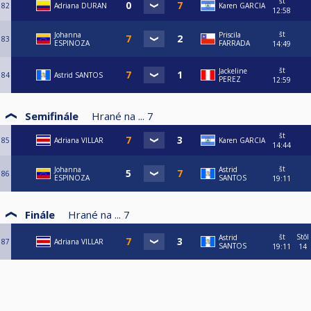
št
82
Adriana DURAN
Karen GARCIA
12:58
št
Johanna
Priscila
83
ESPINOZA
FARRADA
14:49
št
Jackeline
84
Astrid SANTOS
PEREZ
12:59
Semifinále
Hrané na ...
7
št
85
Adriana VILLAR
Karen GARCIA
14:44
št
Johanna
Astrid
86
ESPINOZA
SANTOS
19:11
Finále
Hrané na ...
7
št
Stôl
Astrid
87
Adriana VILLAR
SANTOS
19:11
14