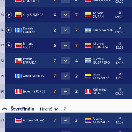
GONZALEZ
09:00
št
Adriana
75
Yuly SIEMPIRA
DURAN
09:00
št
Daniela
76
Karen GARCIA
CATALAN
09:00
št
Mirjana
Johanna
77
GRUJICIC
ESPINOZA
12:59
št
Priscila
Lucrecia
78
FARRADA
GUERRERO
12:15
št
Laura
79
Astrid SANTOS
GONZALEZ
11:59
št
Katherine
80
Jackeline PEREZ
SALAS
09:00
Štvrťfinále
Hrané na ...
7
št
Albany
81
Adriana VILLAR
GONZALEZ
12:39