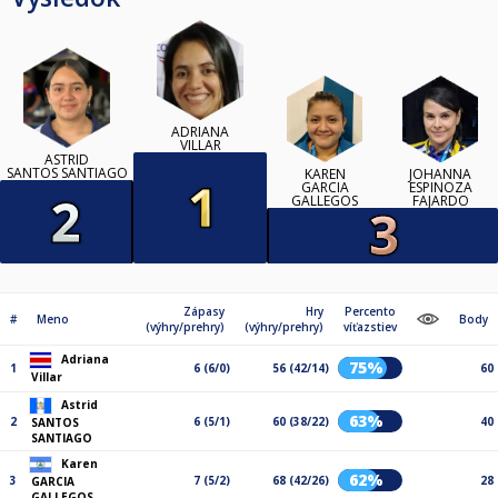
ADRIANA
VILLAR
ASTRID
SANTOS SANTIAGO
KAREN
JOHANNA
GARCIA
ESPINOZA
GALLEGOS
FAJARDO
Zápasy
Hry
Percento
#
Meno
Body
(výhry/prehry)
(výhry/prehry)
víťazstiev
Adriana
75%
1
6 (6/0)
56 (42/14)
60
Villar
Astrid
63%
2
6 (5/1)
60 (38/22)
40
SANTOS
SANTIAGO
Karen
62%
3
7 (5/2)
68 (42/26)
28
GARCIA
GALLEGOS