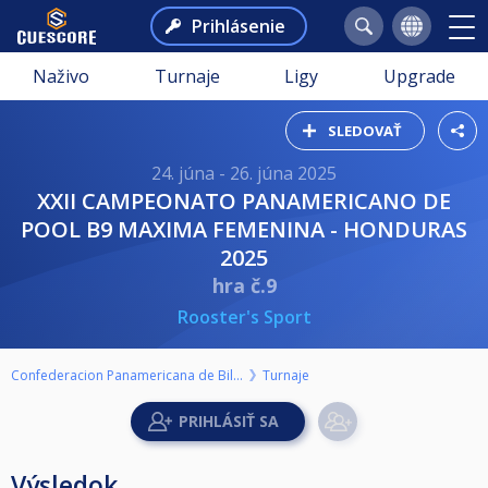
Prihlásenie
Naživo
Turnaje
Ligy
Upgrade
SLEDOVAŤ
24. júna - 26. júna 2025
XXII CAMPEONATO PANAMERICANO DE
POOL B9 MAXIMA FEMENINA - HONDURAS
2025
hra č.9
Rooster's Sport
Confederacion Panamericana de Billar
Turnaje
Výsledok