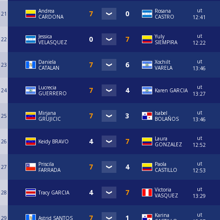
ut
Andrea
Rosana
21
CARDONA
CASTRO
12:41
ut
Jessica
Yuly
22
VELASQUEZ
SIEMPIRA
12:22
ut
Daniela
Xochilt
23
CATALAN
VARELA
13:46
ut
Lucrecia
24
Karen GARCIA
GUERRERO
13:27
ut
Mirjana
Isabel
25
GRUJICIC
BOLAÑOS
13:46
ut
Laura
26
Keidy BRAVO
GONZALEZ
12:52
ut
Priscila
Paola
27
FARRADA
CASTILLO
12:53
ut
Victoria
28
Tracy GARCIA
VASQUEZ
13:29
ut
Karina
29
Astrid SANTOS