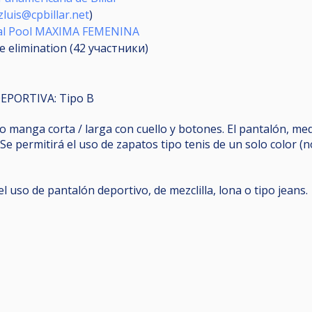
zluis@cpbillar.net
)
al Pool MAXIMA FEMENINA
e elimination (42
участники
)
PORTIVA: Tipo B
o manga corta / larga con cuello y botones. El pantalón, me
Se permitirá el uso de zapatos tipo tenis de un solo color (n
l uso de pantalón deportivo, de mezclilla, lona o tipo jeans.