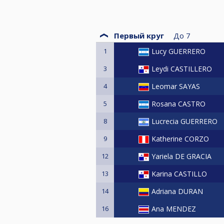
Первый круг
До
7
1
Lucy GUERRERO
3
Leydi CASTILLERO
4
Leomar SAYAS
5
Rosana CASTRO
8
Lucrecia GUERRERO
9
Katherine CORZO
12
Yariela DE GRACIA
13
Karina CASTILLO
14
Adriana DURAN
16
Ana MENDEZ