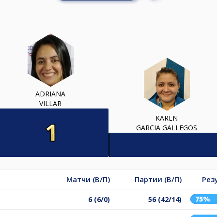
ADRIANA
VILLAR
KAREN
GARCIA GALLEGOS
Матчи (В/П)
Партии (В/П)
Рез
75%
6 (6/0)
56 (42/14)