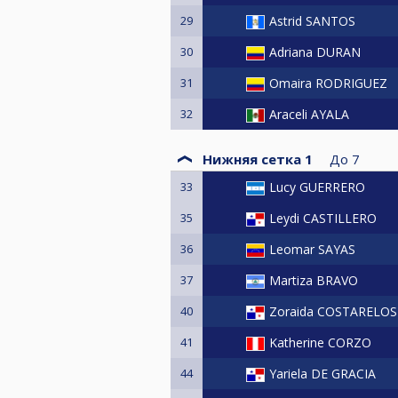
29
Astrid SANTOS
30
Adriana DURAN
31
Omaira RODRIGUEZ
32
Araceli AYALA
Нижняя сетка 1
До
7
33
Lucy GUERRERO
35
Leydi CASTILLERO
36
Leomar SAYAS
37
Martiza BRAVO
40
Zoraida COSTARELOS
41
Katherine CORZO
44
Yariela DE GRACIA