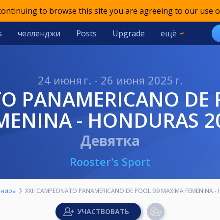
 continuing to browse this site you are agreeing to our use o
s
челленджи
Posts
Upgrade
ещё
24 июня г. - 26 июня 2025 г.
MENINA - HONDURAS 2
Девятка
Rooster's Sport
рниры
XXII CAMPEONATO PANAMERICANO DE POOL B9 MAXIMA FEMENINA -