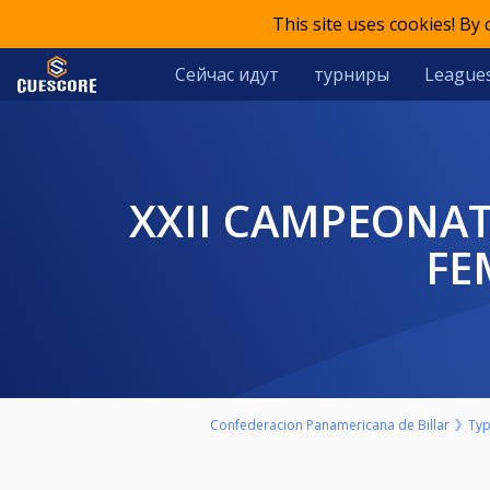
This site uses cookies! By
Сейчас идут
турниры
League
XXII CAMPEONATO PANAMERICANO DE POOL B9 MAXIMA
FE
Confederacion Panamericana de Billar
Ту