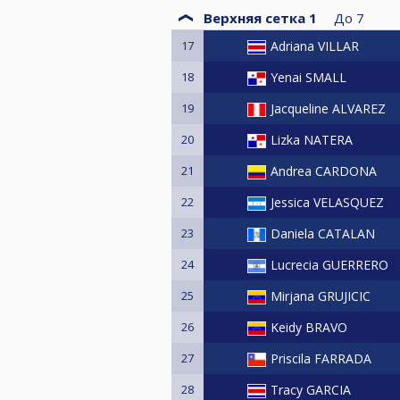
Верхняя сетка 1
До
7
17
Adriana VILLAR
18
Yenai SMALL
19
Jacqueline ALVAREZ
20
Lizka NATERA
21
Andrea CARDONA
22
Jessica VELASQUEZ
23
Daniela CATALAN
24
Lucrecia GUERRERO
25
Mirjana GRUJICIC
26
Keidy BRAVO
27
Priscila FARRADA
28
Tracy GARCIA