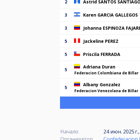
2
Astrid SANTOS SANTIAG
3
Karen GARCIA GALLEGOS
3
Johanna ESPINOZA FAJA
5
Jackeline PEREZ
5
Priscila FERRADA
Adriana Duran
5
Federacion Colombiana de Billar
Albany Gonzalez
5
Federacion Venezolana de Billar
Начало
24 июн. 2025 г.
Организатор
Confederacion 