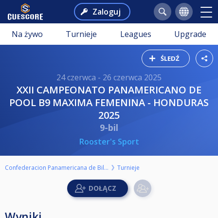
Zaloguj
Na żywo
Turnieje
Leagues
Upgrade
ŚLEDŹ
24 czerwca - 26 czerwca 2025
XXII CAMPEONATO PANAMERICANO DE
POOL B9 MAXIMA FEMENINA - HONDURAS
2025
9-bil
Rooster's Sport
Confederacion Panamericana de Billar
Turnieje
Wyniki