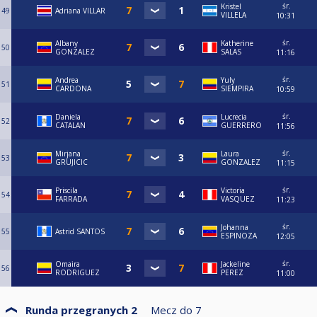
śr.
Kristel
49
Adriana VILLAR
VILLELA
10:31
śr.
Albany
Katherine
50
GONZALEZ
SALAS
11:16
śr.
Andrea
Yuly
51
CARDONA
SIEMPIRA
10:59
śr.
Daniela
Lucrecia
52
CATALAN
GUERRERO
11:56
śr.
Mirjana
Laura
53
GRUJICIC
GONZALEZ
11:15
śr.
Priscila
Victoria
54
FARRADA
VASQUEZ
11:23
śr.
Johanna
55
Astrid SANTOS
ESPINOZA
12:05
śr.
Omaira
Jackeline
56
RODRIGUEZ
PEREZ
11:00
Runda przegranych 2
Mecz do
7