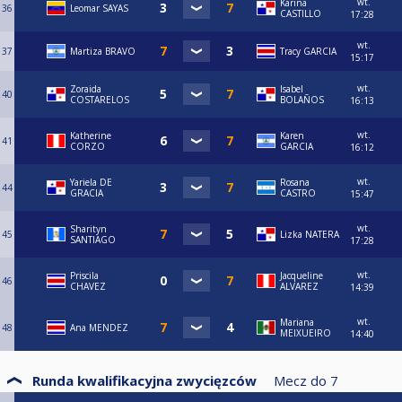
wt.
Karina
36
Leomar SAYAS
CASTILLO
17:28
wt.
37
Martiza BRAVO
Tracy GARCIA
15:17
wt.
Zoraida
Isabel
40
COSTARELOS
BOLAÑOS
16:13
wt.
Katherine
Karen
41
CORZO
GARCIA
16:12
wt.
Yariela DE
Rosana
44
GRACIA
CASTRO
15:47
wt.
Sharityn
45
Lizka NATERA
SANTIAGO
17:28
wt.
Priscila
Jacqueline
46
CHAVEZ
ALVAREZ
14:39
wt.
Mariana
48
Ana MENDEZ
MEIXUEIRO
14:40
Runda kwalifikacyjna zwycięzców
Mecz do
7