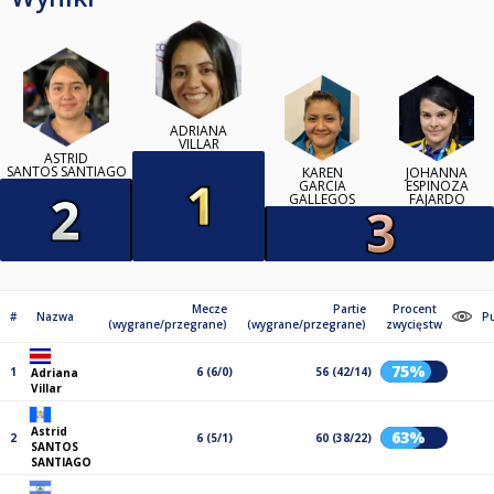
ADRIANA
VILLAR
ASTRID
SANTOS SANTIAGO
KAREN
JOHANNA
GARCIA
ESPINOZA
GALLEGOS
FAJARDO
Mecze
Partie
Procent
#
Nazwa
P
(wygrane/przegrane)
(wygrane/przegrane)
zwycięstw
75%
1
6 (6/0)
56 (42/14)
Adriana
Villar
Astrid
63%
2
6 (5/1)
60 (38/22)
SANTOS
SANTIAGO