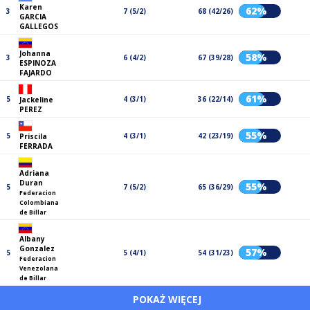
Karen
62%
3
7 (5/2)
68 (42/26)
GARCIA
GALLEGOS
Johanna
58%
3
6 (4/2)
67 (39/28)
ESPINOZA
FAJARDO
61%
5
4 (3/1)
36 (22/14)
Jackeline
PEREZ
55%
5
4 (3/1)
42 (23/19)
Priscila
FERRADA
Adriana
Duran
55%
5
7 (5/2)
65 (36/29)
Federacion
Colombiana
de Billar
Albany
Gonzalez
57%
5
5 (4/1)
54 (31/23)
Federacion
Venezolana
de Billar
POKAŻ WIĘCEJ