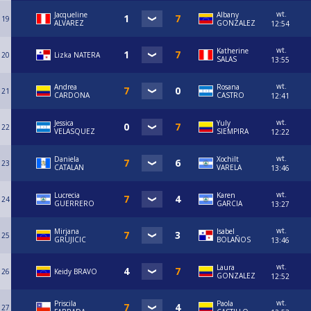
wt.
Jacqueline
Albany
19
ALVAREZ
GONZALEZ
12:54
wt.
Katherine
20
Lizka NATERA
SALAS
13:55
wt.
Andrea
Rosana
21
CARDONA
CASTRO
12:41
wt.
Jessica
Yuly
22
VELASQUEZ
SIEMPIRA
12:22
wt.
Daniela
Xochilt
23
CATALAN
VARELA
13:46
wt.
Lucrecia
Karen
24
GUERRERO
GARCIA
13:27
wt.
Mirjana
Isabel
25
GRUJICIC
BOLAÑOS
13:46
wt.
Laura
26
Keidy BRAVO
GONZALEZ
12:52
wt.
Priscila
Paola
27