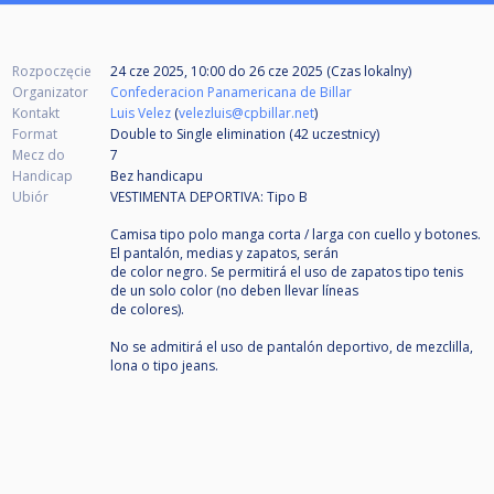
Rozpoczęcie
24 cze 2025, 10:00
do
26 cze 2025 (Czas lokalny)
Organizator
Confederacion Panamericana de Billar
Kontakt
Luis Velez
(
velezluis@cpbillar.net
)
Format
Double to Single elimination (42
uczestnicy
)
Mecz do
7
Handicap
Bez handicapu
Ubiór
VESTIMENTA DEPORTIVA: Tipo B
Camisa tipo polo manga corta / larga con cuello y botones.
El pantalón, medias y zapatos, serán
de color negro. Se permitirá el uso de zapatos tipo tenis
de un solo color (no deben llevar líneas
de colores).
No se admitirá el uso de pantalón deportivo, de mezclilla,
lona o tipo jeans.