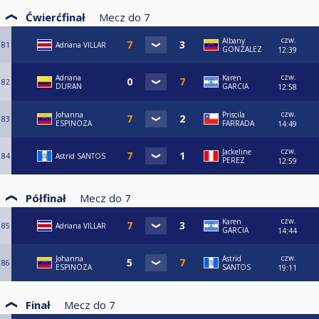
Ćwierćfinał
Mecz do
7
czw.
Albany
81
Adriana VILLAR
GONZALEZ
12:39
czw.
Adriana
Karen
82
DURAN
GARCIA
12:58
czw.
Johanna
Priscila
83
ESPINOZA
FARRADA
14:49
czw.
Jackeline
84
Astrid SANTOS
PEREZ
12:59
Półfinał
Mecz do
7
czw.
Karen
85
Adriana VILLAR
GARCIA
14:44
czw.
Johanna
Astrid
86
ESPINOZA
SANTOS
19:11
Finał
Mecz do
7