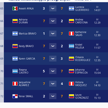
śr.
Lucrecia
65
Araceli AYALA
GUERRERO
14:07
śr.
Adriana
Andrea
66
DURAN
CARDONA
12:29
śr.
Katherine
67
Martiza BRAVO
SALAS
12:30
śr.
Kristel
68
Keidy BRAVO
VILLELA
11:57
śr.
Omaira
69
Karen GARCIA
RODRIGUEZ
12:35
śr.
Rosana
Johanna
70
CASTRO
ESPINOZA
15:04
śr.
Jacqueline
Victoria
71
ALVAREZ
VASQUEZ
14:10
śr.
Laura
72
Yenai SMALL
GONZALEZ
15:13