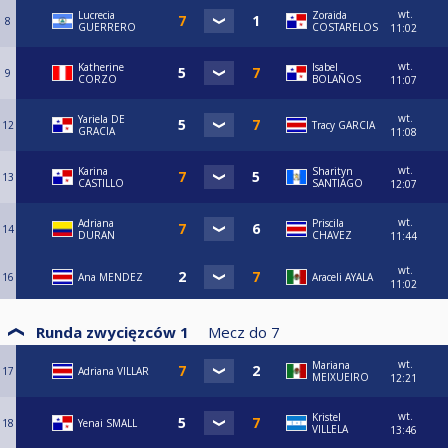
wt.
Lucrecia
Zoraida
8
GUERRERO
COSTARELOS
11:02
wt.
Katherine
Isabel
9
CORZO
BOLAÑOS
11:07
wt.
Yariela DE
12
Tracy GARCIA
GRACIA
11:08
wt.
Karina
Sharityn
13
CASTILLO
SANTIAGO
12:07
wt.
Adriana
Priscila
14
DURAN
CHAVEZ
11:44
wt.
16
Ana MENDEZ
Araceli AYALA
11:02
Runda zwycięzców 1
Mecz do
7
wt.
Mariana
17
Adriana VILLAR
MEIXUEIRO
12:21
wt.
Kristel
18
Yenai SMALL
VILLELA
13:46