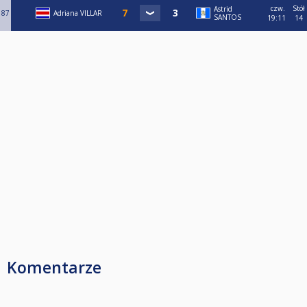
czw.
Stół
Astrid
87
Adriana VILLAR
SANTOS
19:11
14
Komentarze