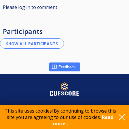
Please log in to comment
Participants
Feedback
© 2015-2026 CueScore International
This site uses cookies! By continuing to browse this
site you are agreeing to our use of cookies.
Read
Cookie policy
Privacy policy
Terms of service
more..