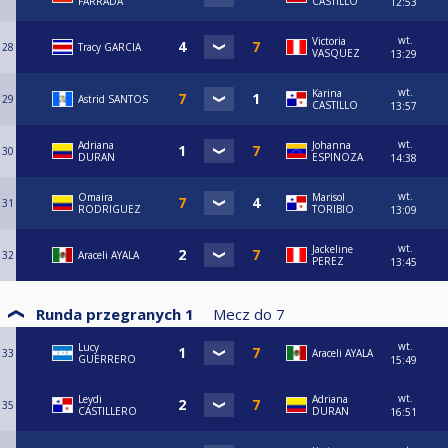
FARRADA
CASTILLO
12:53
wt.
Victoria
28
Tracy GARCIA
VASQUEZ
13:29
wt.
Karina
29
Astrid SANTOS
CASTILLO
13:57
wt.
Adriana
Johanna
30
DURAN
ESPINOZA
14:38
wt.
Omaira
Marisol
31
RODRIGUEZ
TORIBIO
13:09
wt.
Jackeline
32
Araceli AYALA
PEREZ
13:45
Runda przegranych 1
Mecz do
7
wt.
Lucy
33
Araceli AYALA
GUERRERO
15:49
wt.
Leydi
Adriana
35
CASTILLERO
DURAN
16:51