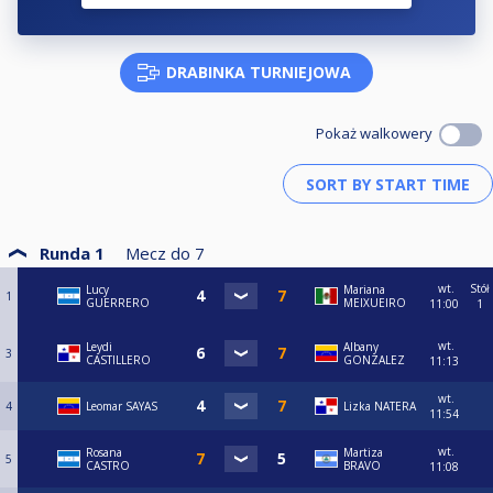
DRABINKA TURNIEJOWA
Pokaż walkowery
Runda 1
Mecz do
7
wt.
Stół
Lucy
Mariana
1
GUERRERO
MEIXUEIRO
11:00
1
wt.
Leydi
Albany
3
CASTILLERO
GONZALEZ
11:13
wt.
4
Leomar SAYAS
Lizka NATERA
11:54
wt.
Rosana
Martiza
5
CASTRO
BRAVO
11:08