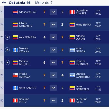
Ostatnia 16
Mecz do
7
czw.
Jacqueline
73
Adriana VILLAR
ALVAREZ
10:29
czw.
Albany
74
Keidy BRAVO
GONZALEZ
09:00
czw.
Adriana
75
Yuly SIEMPIRA
DURAN
09:00
czw.
Daniela
Karen
76
CATALAN
GARCIA
09:00
czw.
Mirjana
Johanna
77
GRUJICIC
ESPINOZA
12:59
czw.
Priscila
Lucrecia
78
FARRADA
GUERRERO
12:15
czw.
Laura
79
Astrid SANTOS
GONZALEZ
11:59
czw.
Jackeline
Katherine
80
PEREZ
SALAS
09:00