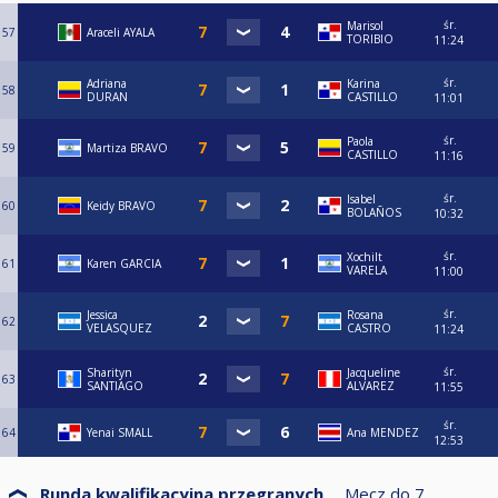
śr.
Marisol
57
Araceli AYALA
TORIBIO
11:24
śr.
Adriana
Karina
58
DURAN
CASTILLO
11:01
śr.
Paola
59
Martiza BRAVO
CASTILLO
11:16
śr.
Isabel
60
Keidy BRAVO
BOLAÑOS
10:32
śr.
Xochilt
61
Karen GARCIA
VARELA
11:00
śr.
Jessica
Rosana
62
VELASQUEZ
CASTRO
11:24
śr.
Sharityn
Jacqueline
63
SANTIAGO
ALVAREZ
11:55
śr.
64
Yenai SMALL
Ana MENDEZ
12:53
Runda kwalifikacyjna przegranych
Mecz do
7