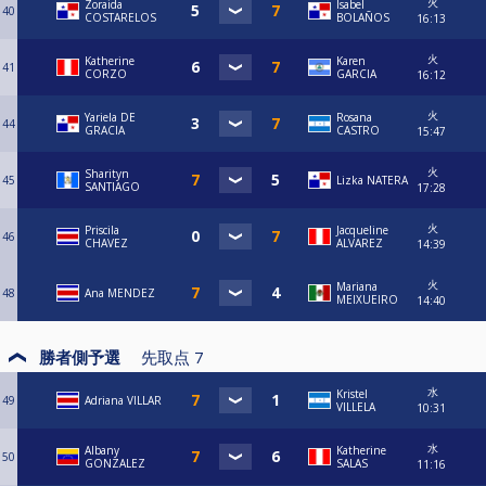
火
Zoraida
Isabel
40
COSTARELOS
BOLAÑOS
16:13
火
Katherine
Karen
41
CORZO
GARCIA
16:12
火
Yariela DE
Rosana
44
GRACIA
CASTRO
15:47
火
Sharityn
45
Lizka NATERA
SANTIAGO
17:28
火
Priscila
Jacqueline
46
CHAVEZ
ALVAREZ
14:39
火
Mariana
48
Ana MENDEZ
MEIXUEIRO
14:40
勝者側予選
先取点
7
水
Kristel
49
Adriana VILLAR
VILLELA
10:31
水
Albany
Katherine
50
GONZALEZ
SALAS
11:16