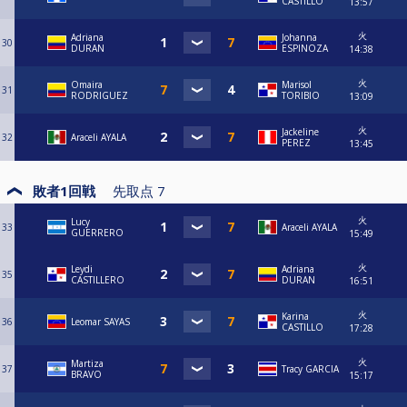
CASTILLO
13:57
火
Adriana
Johanna
30
DURAN
ESPINOZA
14:38
火
Omaira
Marisol
31
RODRIGUEZ
TORIBIO
13:09
火
Jackeline
32
Araceli AYALA
PEREZ
13:45
敗者1回戦
先取点
7
火
Lucy
33
Araceli AYALA
GUERRERO
15:49
火
Leydi
Adriana
35
CASTILLERO
DURAN
16:51
火
Karina
36
Leomar SAYAS
CASTILLO
17:28
火
Martiza
37
Tracy GARCIA
BRAVO
15:17