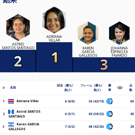
ADRIANA
VILLAR
ASTRID
SANTOS SANTIAGO
KAREN
JOHANNA
GARCIA
ESPINOZA
GALLEGOS
FAJARDO
試合（勝ち/
フレーム（勝ち/
勝
点
名前
#
負け）
負け）
率
数
75%
Adriana Villar
1
6 (6/0)
56 (42/14)
60
Astrid SANTOS
63%
2
6 (5/1)
60 (38/22)
40
SANTIAGO
Karen GARCIA
62%
3
7 (5/2)
68 (42/26)
28
GALLEGOS