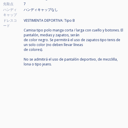
先取点
7
ハンディ
ハンディキャップなし
キャップ
ドレスコ
VESTIMENTA DEPORTIVA: Tipo B
ード
Camisa tipo polo manga corta / larga con cuello y botones. El
pantalón, medias y zapatos, serán
de color negro. Se permitirá el uso de zapatos tipo tenis de
un solo color (no deben llevar líneas
de colores).
No se admitirá el uso de pantalón deportivo, de mezclilla,
lona o tipo jeans.