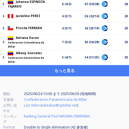
Johanna ESPINOZA
58%
3
6 (4/2)
67 (39/28)
28
FAJARDO
61%
Jackeline PEREZ
5
4 (3/1)
36 (22/14)
20
55%
Priscila FERRADA
5
4 (3/1)
42 (23/19)
20
Adriana Duran
55%
5
7 (5/2)
65 (36/29)
20
Federacion Colombiana de
Billar
Albany Gonzalez
57%
5
5 (4/1)
54 (31/23)
20
Federacion Venezolana de
Billar
もっと見る
開始
2025/06/24 10:00
まで
2025/06/26 (現地時間)
主催者
Confederacion Panamericana de Billar
お問い合
Luis Velez
(
velezluis@cpbillar.net
)
わせ
ランキン
Ranking General Pool MAXIMA FEMENINA
グ
Format
Double to Single elimination (42
参加者
)