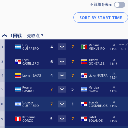
不戦勝を表示
1回戦
先取点
7
火
テーブ
Lucy
Mariana
1
GUERRERO
MEIXUEIRO
11:00
ル 1
火
Leydi
Albany
3
CASTILLERO
GONZALEZ
11:13
火
4
Leomar SAYAS
Lizka NATERA
11:54
火
Rosana
Martiza
5
CASTRO
BRAVO
11:08
火
Lucrecia
Zoraida
8
GUERRERO
COSTARELOS
11:02
火
Katherine
Isabel
9
CORZO
BOLAÑOS
11:07