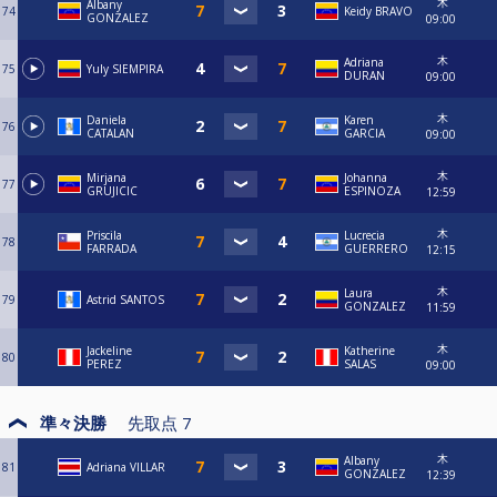
木
Albany
74
Keidy BRAVO
GONZALEZ
09:00
木
Adriana
75
Yuly SIEMPIRA
DURAN
09:00
木
Daniela
Karen
76
CATALAN
GARCIA
09:00
木
Mirjana
Johanna
77
GRUJICIC
ESPINOZA
12:59
木
Priscila
Lucrecia
78
FARRADA
GUERRERO
12:15
木
Laura
79
Astrid SANTOS
GONZALEZ
11:59
木
Jackeline
Katherine
80
PEREZ
SALAS
09:00
準々決勝
先取点
7
木
Albany
81
Adriana VILLAR
GONZALEZ
12:39