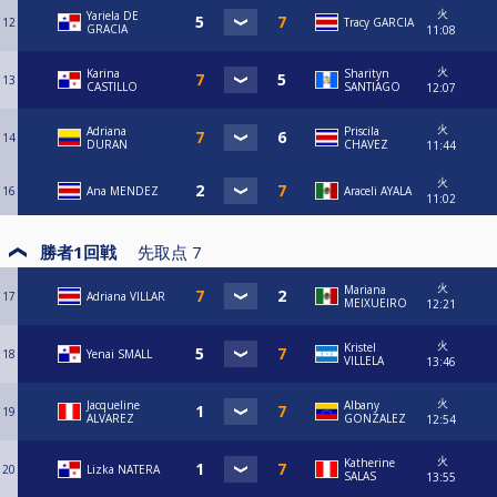
火
Yariela DE
12
Tracy GARCIA
GRACIA
11:08
火
Karina
Sharityn
13
CASTILLO
SANTIAGO
12:07
火
Adriana
Priscila
14
DURAN
CHAVEZ
11:44
火
16
Ana MENDEZ
Araceli AYALA
11:02
勝者1回戦
先取点
7
火
Mariana
17
Adriana VILLAR
MEIXUEIRO
12:21
火
Kristel
18
Yenai SMALL
VILLELA
13:46
火
Jacqueline
Albany
19
ALVAREZ
GONZALEZ
12:54
火
Katherine
20
Lizka NATERA
SALAS
13:55