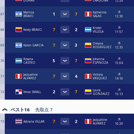
DURAN
CARDONA
12:29
水
Martiza
Katherine
67
BRAVO
SALAS
12:30
水
Kristel
68
Keidy BRAVO
VILLELA
11:57
水
Omaira
69
Karen GARCIA
RODRIGUEZ
12:35
水
Rosana
Johanna
70
CASTRO
ESPINOZA
15:04
水
Jacqueline
Victoria
71
ALVAREZ
VASQUEZ
14:10
水
Laura
72
Yenai SMALL
GONZALEZ
15:13
ベスト16
先取点
7
木
Jacqueline
73
Adriana VILLAR
ALVAREZ
10:29