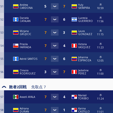
水
Andrea
Yuly
51
CARDONA
SIEMPIRA
10:59
水
Daniela
Lucrecia
52
CATALAN
GUERRERO
11:56
水
Mirjana
Laura
53
GRUJICIC
GONZALEZ
11:15
水
Priscila
Victoria
54
FARRADA
VASQUEZ
11:23
水
Johanna
55
Astrid SANTOS
ESPINOZA
12:05
水
Omaira
Jackeline
56
RODRIGUEZ
PEREZ
11:00
敗者2回戦
先取点
7
水
Marisol
57
Araceli AYALA
TORIBIO
11:24
水
Adriana
Karina
58
DURAN
CASTILLO
11:01