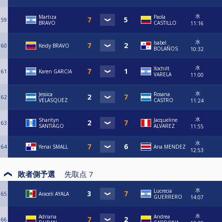
水
Martiza
Paola
59
BRAVO
CASTILLO
11:16
水
Isabel
60
Keidy BRAVO
BOLAÑOS
10:32
水
Xochilt
61
Karen GARCIA
VARELA
11:00
水
Jessica
Rosana
62
VELASQUEZ
CASTRO
11:24
水
Sharityn
Jacqueline
63
SANTIAGO
ALVAREZ
11:55
水
64
Yenai SMALL
Ana MENDEZ
12:53
敗者側予選
先取点
7
水
Lucrecia
65
Araceli AYALA
GUERRERO
14:07
水
Adriana
Andrea
66