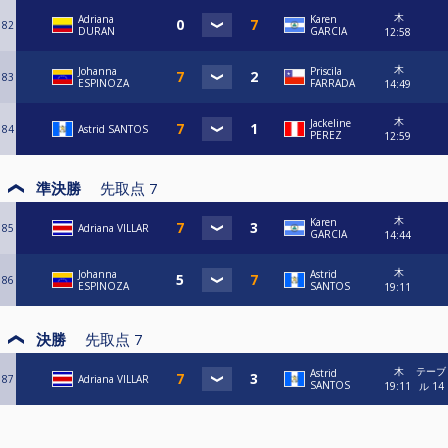
木
Adriana
Karen
82
DURAN
GARCIA
12:58
木
Johanna
Priscila
83
ESPINOZA
FARRADA
14:49
木
Jackeline
84
Astrid SANTOS
PEREZ
12:59
準決勝
先取点
7
木
Karen
85
Adriana VILLAR
GARCIA
14:44
木
Johanna
Astrid
86
ESPINOZA
SANTOS
19:11
決勝
先取点
7
木
テーブ
Astrid
87
Adriana VILLAR
SANTOS
19:11
ル 14