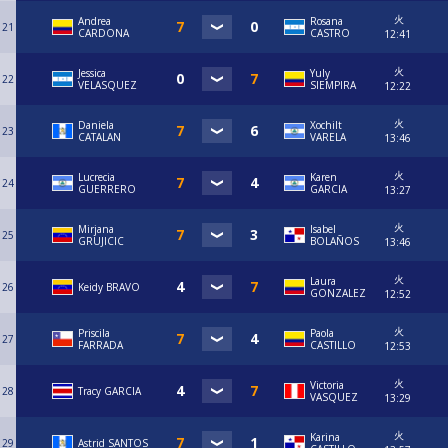
火
Andrea
Rosana
21
CARDONA
CASTRO
12:41
火
Jessica
Yuly
22
VELASQUEZ
SIEMPIRA
12:22
火
Daniela
Xochilt
23
CATALAN
VARELA
13:46
火
Lucrecia
Karen
24
GUERRERO
GARCIA
13:27
火
Mirjana
Isabel
25
GRUJICIC
BOLAÑOS
13:46
火
Laura
26
Keidy BRAVO
GONZALEZ
12:52
火
Priscila
Paola
27
FARRADA
CASTILLO
12:53
火
Victoria
28
Tracy GARCIA
VASQUEZ
13:29
火
Karina
29
Astrid SANTOS