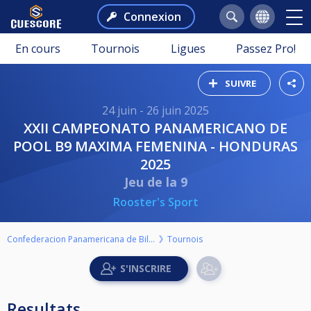
Connexion
En cours
Tournois
Ligues
Passez Pro!
SUIVRE
24 juin - 26 juin 2025
XXII CAMPEONATO PANAMERICANO DE
POOL B9 MAXIMA FEMENINA - HONDURAS
2025
Jeu de la 9
Rooster's Sport
Confederacion Panamericana de Billar
Tournois
Resultats