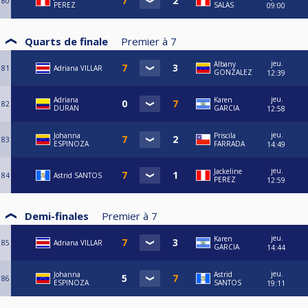
80
PEREZ
SALAS
09:00
Quarts de finale
Premier à
7
jeu.
Albany
81
Adriana VILLAR
GONZALEZ
12:39
jeu.
Adriana
Karen
82
DURAN
GARCIA
12:58
jeu.
Johanna
Priscila
83
ESPINOZA
FARRADA
14:49
jeu.
Jackeline
84
Astrid SANTOS
PEREZ
12:59
Demi-finales
Premier à
7
jeu.
Karen
85
Adriana VILLAR
GARCIA
14:44
jeu.
Johanna
Astrid
86
ESPINOZA
SANTOS
19:11