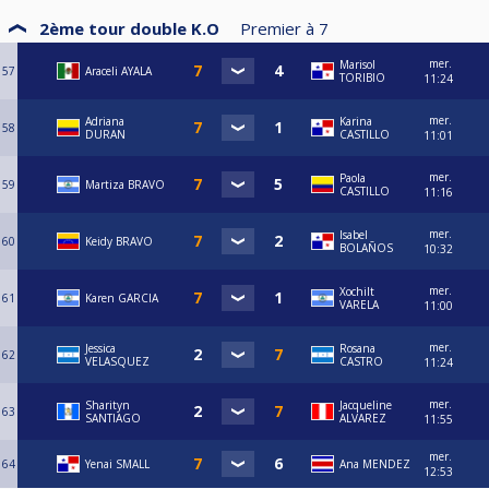
2ème tour double K.O
Premier à
7
mer.
Marisol
57
Araceli AYALA
TORIBIO
11:24
mer.
Adriana
Karina
58
DURAN
CASTILLO
11:01
mer.
Paola
59
Martiza BRAVO
CASTILLO
11:16
mer.
Isabel
60
Keidy BRAVO
BOLAÑOS
10:32
mer.
Xochilt
61
Karen GARCIA
VARELA
11:00
mer.
Jessica
Rosana
62
VELASQUEZ
CASTRO
11:24
mer.
Sharityn
Jacqueline
63
SANTIAGO
ALVAREZ
11:55
mer.
64
Yenai SMALL
Ana MENDEZ
12:53