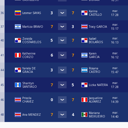
16:51
mar.
Karina
36
Leomar SAYAS
CASTILLO
17:28
mar.
37
Martiza BRAVO
Tracy GARCIA
15:17
mar.
Zoraida
Isabel
40
COSTARELOS
BOLAÑOS
16:13
mar.
Katherine
Karen
41
CORZO
GARCIA
16:12
mar.
Yariela DE
Rosana
44
GRACIA
CASTRO
15:47
mar.
Sharityn
45
Lizka NATERA
SANTIAGO
17:28
mar.
Priscila
Jacqueline
46
CHAVEZ
ALVAREZ
14:39
mar.
Mariana
48
Ana MENDEZ
MEIXUEIRO
14:40