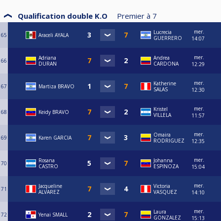
Qualification double K.O
Premier à
7
mer.
Lucrecia
65
Araceli AYALA
GUERRERO
14:07
mer.
Adriana
Andrea
66
DURAN
CARDONA
12:29
mer.
Katherine
67
Martiza BRAVO
SALAS
12:30
mer.
Kristel
68
Keidy BRAVO
VILLELA
11:57
mer.
Omaira
69
Karen GARCIA
RODRIGUEZ
12:35
mer.
Rosana
Johanna
70
CASTRO
ESPINOZA
15:04
mer.
Jacqueline
Victoria
71
ALVAREZ
VASQUEZ
14:10
mer.
Laura
72
Yenai SMALL
GONZALEZ
15:13