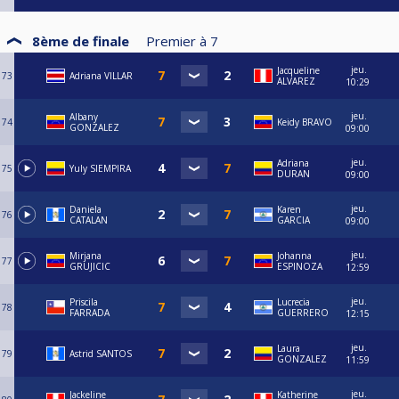
8ème de finale
Premier à
7
jeu.
Jacqueline
73
Adriana VILLAR
ALVAREZ
10:29
jeu.
Albany
74
Keidy BRAVO
GONZALEZ
09:00
jeu.
Adriana
75
Yuly SIEMPIRA
DURAN
09:00
jeu.
Daniela
Karen
76
CATALAN
GARCIA
09:00
jeu.
Mirjana
Johanna
77
GRUJICIC
ESPINOZA
12:59
jeu.
Priscila
Lucrecia
78
FARRADA
GUERRERO
12:15
jeu.
Laura
79
Astrid SANTOS
GONZALEZ
11:59
jeu.
Jackeline
Katherine