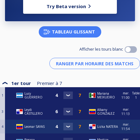
Try Beta version
TABLEAU GLISSANT
Afficher les tours blanc
1er tour
Premier à
7
mar.
Table
Lucy
Mariana
1
GUERRERO
MEIXUEIRO
11:00
1
mar.
Leydi
Albany
3
CASTILLERO
GONZALEZ
11:13
mar.
4
Leomar SAYAS
Lizka NATERA
11:54
mar.
Rosana
Martiza