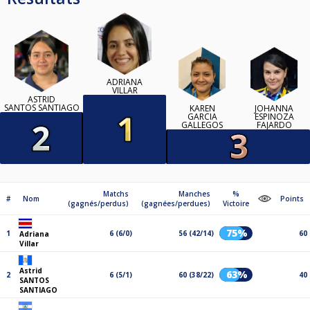
ADRIANA
VILLAR
ASTRID
SANTOS SANTIAGO
KAREN
JOHANNA
GARCIA
ESPINOZA
GALLEGOS
FAJARDO
Matchs
Manches
%
#
Nom
Points
(gagnés/perdus)
(gagnées/perdues)
Victoire
75%
1
6 (6/0)
56 (42/14)
60
Adriana
Villar
Astrid
63%
2
6 (5/1)
60 (38/22)
40
SANTOS
SANTIAGO