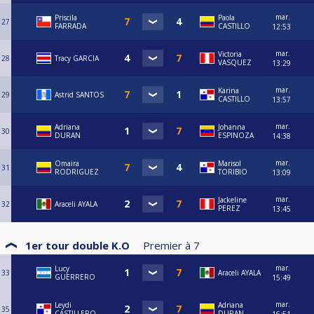
mar.
Priscila
Paola
27
FARRADA
CASTILLO
12:53
mar.
Victoria
28
Tracy GARCIA
VASQUEZ
13:29
mar.
Karina
29
Astrid SANTOS
CASTILLO
13:57
mar.
Adriana
Johanna
30
DURAN
ESPINOZA
14:38
mar.
Omaira
Marisol
31
RODRIGUEZ
TORIBIO
13:09
mar.
Jackeline
32
Araceli AYALA
PEREZ
13:45
1er tour double K.O
Premier à
7
mar.
Lucy
33
Araceli AYALA
GUERRERO
15:49
mar.
Leydi
Adriana
35
CASTILLERO
DURAN