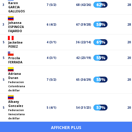
Karen
62%
3
7 (5/2)
68 (42/26)
28
GARCIA
GALLEGOS
Johanna
58%
3
6 (4/2)
67 (39/28)
28
ESPINOZA
FAJARDO
61%
5
4 (3/1)
36 (22/14)
20
Jackeline
PEREZ
55%
5
4 (3/1)
42 (23/19)
20
Priscila
FERRADA
Adriana
Duran
55%
5
7 (5/2)
65 (36/29)
20
Federacion
Colombiana
de Billar
Albany
Gonzalez
57%
5
5 (4/1)
54 (31/23)
20
Federacion
Venezolana
de Billar
AFFICHER PLUS