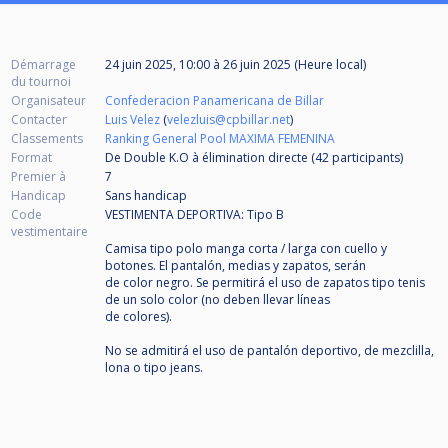
Démarrage
24 juin 2025, 10:00
à
26 juin 2025 (Heure local)
du tournoi
Organisateur
Confederacion Panamericana de Billar
Contacter
Luis Velez
(
velezluis@cpbillar.net
)
Classements
Ranking General Pool MAXIMA FEMENINA
Format
De Double K.O à élimination directe (42
participants
)
Premier à
7
Handicap
Sans handicap
Code
VESTIMENTA DEPORTIVA: Tipo B
vestimentaire
Camisa tipo polo manga corta / larga con cuello y
botones. El pantalón, medias y zapatos, serán
de color negro. Se permitirá el uso de zapatos tipo tenis
de un solo color (no deben llevar líneas
de colores).
No se admitirá el uso de pantalón deportivo, de mezclilla,
lona o tipo jeans.