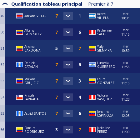
Qualification tableau principal
Premier à
7
mer.
Kristel
49
Adriana VILLAR
VILLELA
10:31
mer.
Albany
Katherine
50
GONZALEZ
SALAS
11:16
mer.
Andrea
Yuly
51
CARDONA
SIEMPIRA
10:59
mer.
Daniela
Lucrecia
52
CATALAN
GUERRERO
11:56
mer.
Mirjana
Laura
53
GRUJICIC
GONZALEZ
11:15
mer.
Priscila
Victoria
54
FARRADA
VASQUEZ
11:23
mer.
Johanna
55
Astrid SANTOS
ESPINOZA
12:05
mer.
Omaira
Jackeline
56
RODRIGUEZ
PEREZ
11:00