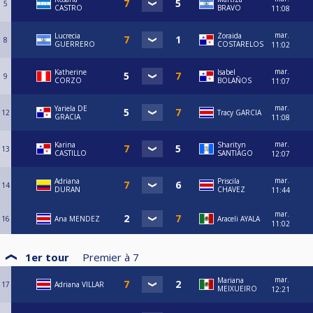
5
CASTRO
BRAVO
11:08
mar.
Lucrecia
Zoraida
8
GUERRERO
COSTARELOS
11:02
mar.
Katherine
Isabel
9
CORZO
BOLAÑOS
11:07
mar.
Yariela DE
12
Tracy GARCIA
GRACIA
11:08
mar.
Karina
Sharityn
13
CASTILLO
SANTIAGO
12:07
mar.
Adriana
Priscila
14
DURAN
CHAVEZ
11:44
mar.
16
Ana MENDEZ
Araceli AYALA
11:02
1er tour
Premier à
7
mar.
Mariana
17
Adriana VILLAR
MEIXUEIRO
12:21