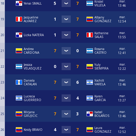
mar.
Kristel
18
Yenai SMALL
VILLELA
13:46
mar.
Jacqueline
Albany
19
ALVAREZ
GONZALEZ
12:54
mar.
Katherine
20
Lizka NATERA
SALAS
13:55
mar.
Andrea
Rosana
21
CARDONA
CASTRO
12:41
mar.
Jessica
Yuly
22
VELASQUEZ
SIEMPIRA
12:22
mar.
Daniela
Xochilt
23
CATALAN
VARELA
13:46
mar.
Lucrecia
Karen
24
GUERRERO
GARCIA
13:27
mar.
Mirjana
Isabel
25
GRUJICIC
BOLAÑOS
13:46
mar.
Laura
26
Keidy BRAVO
GONZALEZ
12:52