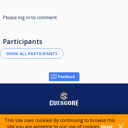
Please log in to comment
Participants
Feedback
© 2015-2026 CueScore International
This site uses cookies! By continuing to browse this
site you are agreeing to our use of cookies.
Read