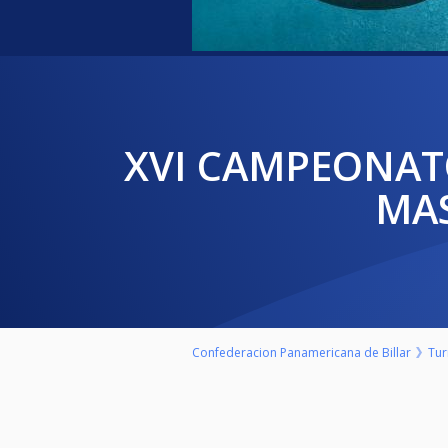
XVI CAMPEONATO PANAMERICANO DE POOL B8 MAXIMA
MAS
Confederacion Panamericana de Billar
Tur