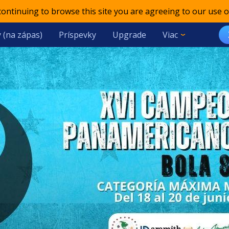
 continuing to browse this site you are agreeing to our use o
 (na zápas)
Príspevky
Upgrade
Viac