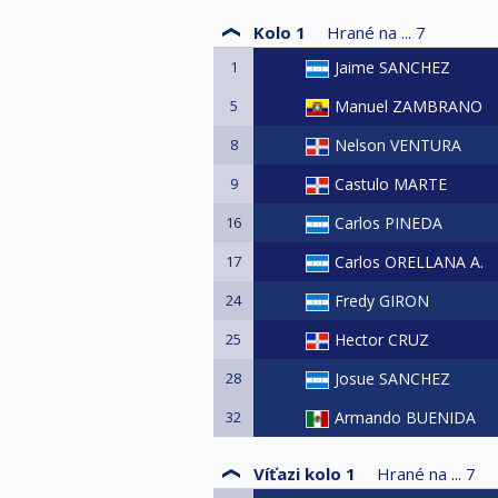
Kolo 1
Hrané na ...
7
1
Jaime SANCHEZ
5
Manuel ZAMBRANO
8
Nelson VENTURA
9
Castulo MARTE
16
Carlos PINEDA
17
Carlos ORELLANA A.
24
Fredy GIRON
25
Hector CRUZ
28
Josue SANCHEZ
32
Armando BUENIDA
Víťazi kolo 1
Hrané na ...
7