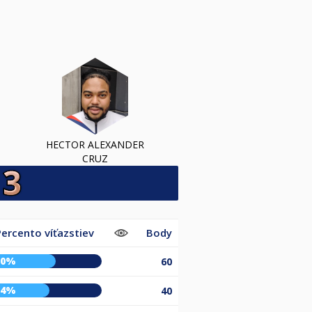
HECTOR ALEXANDER
CRUZ
Percento víťazstiev
Body
60%
60
54%
40