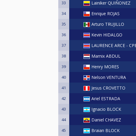
33
Lainiker QUIÑONEZ
34
Enrique ROJAS
35
Arturo TRUJILLO
36
Kevin HIDALGO
37
LAURENCE ARCE - CP
38
Marnix ABDUL
39
Henry MORES
40
Nelson VENTURA
41
Jesus CROVETTO
42
Ariel ESTRADA
43
Ignacio BLOCK
44
Daniel CHAVEZ
45
Braian BLOCK