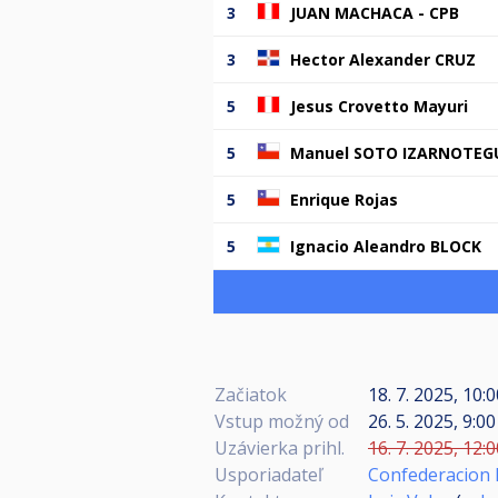
3
JUAN MACHACA - CPB
3
Hector Alexander CRUZ
5
Jesus Crovetto Mayuri
5
Manuel SOTO IZARNOTEG
5
Enrique Rojas
5
Ignacio Aleandro BLOCK
Začiatok
18. 7. 2025, 10:
Vstup možný od
26. 5. 2025, 9:0
Uzávierka prihl.
16. 7. 2025, 12:
Usporiadateľ
Confederacion 