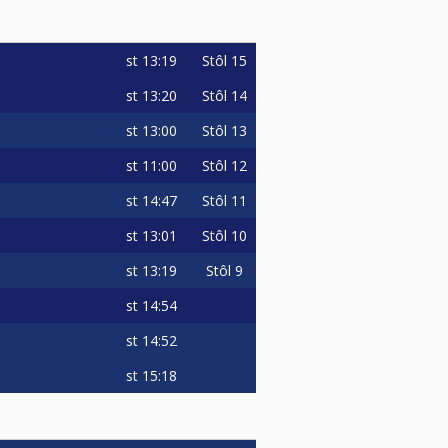
st
13:19
Stôl 15
st
13:20
Stôl 14
st
13:00
Stôl 13
st
11:00
Stôl 12
st
14:47
Stôl 11
st
13:01
Stôl 10
st
13:19
Stôl 9
st
14:54
st
14:52
st
15:18