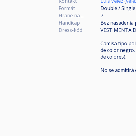
Kontakt
Luis Velez
(
vele
Formát
Double / Single
Hrané na ...
7
Handicap
Bez nasadenia 
Dress-kód
VESTIMENTA DE
Camisa tipo pol
de color negro. 
de colores).
No se admitirá e