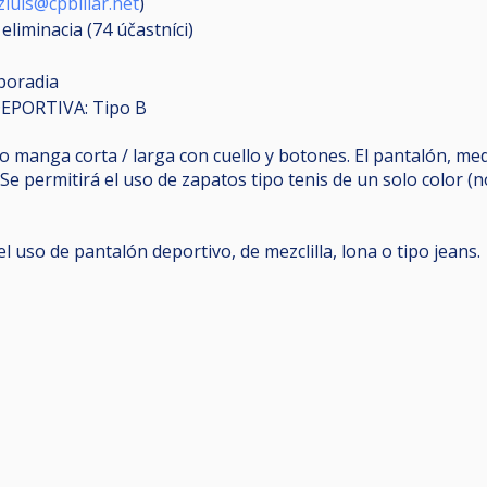
zluis@cpbillar.net
)
 eliminacia (74
účastníci
)
poradia
PORTIVA: Tipo B
o manga corta / larga con cuello y botones. El pantalón, me
Se permitirá el uso de zapatos tipo tenis de un solo color (n
l uso de pantalón deportivo, de mezclilla, lona o tipo jeans.