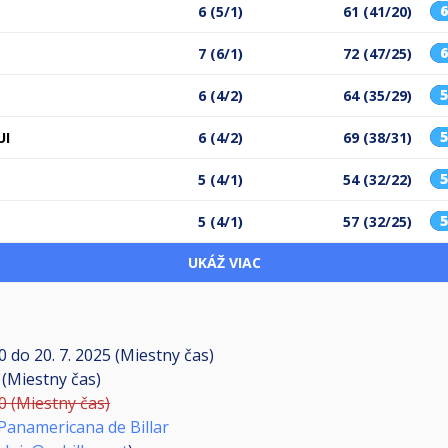
6 (5/1)
61 (41/20)
7 (6/1)
72 (47/25)
6 (4/2)
64 (35/29)
UI
6 (4/2)
69 (38/31)
5 (4/1)
54 (32/22)
5 (4/1)
57 (32/25)
UKÁŽ VIAC
00
do
20. 7. 2025 (Miestny čas)
0 (Miestny čas)
00 (Miestny čas)
Panamericana de Billar