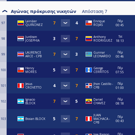
Αγώνας πρόκρισης νικητών
Απόσταση
7
Πέμ
Lainiker
Enrique
97
QUIÑONEZ
ROJAS
00:45
Τετ
Jurdison
Anthony
98
JOSEPHIA
RODRIGUEZ
18:13
Πέμ
LAURENCE
Gunnar
99
ARCE - CPB
LEONARDO
00:46
Πέμ
Henry
George
100
MORES
CERRITOS
07:55
Πέμ
Jesus
Jhon Castillo -
101
CROVETTO
CPB
01:00
Πέμ
Ignacio
Daniel
102
BLOCK
CHAVEZ
08:18
JUAN
Πέμ
103
Braian BLOCK
MACHACA -
00:43
CPB
Πέμ
Jose Ramon