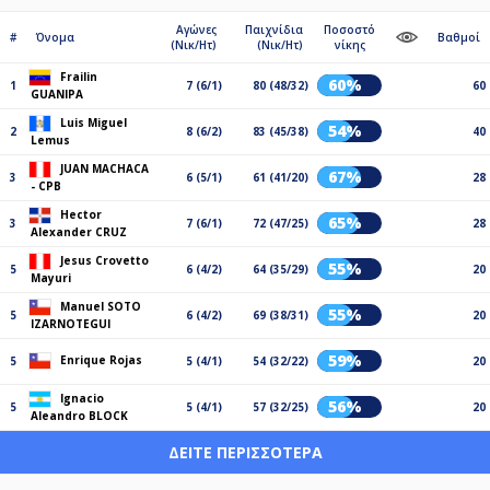
Αγώνες
Παιχνίδια
Ποσοστό
#
Όνομα
Βαθμοί
(Νικ/Ητ)
(Νικ/Ητ)
νίκης
Frailin
60%
1
7 (6/1)
80 (48/32)
60
GUANIPA
Luis Miguel
54%
2
8 (6/2)
83 (45/38)
40
Lemus
JUAN MACHACA
67%
3
6 (5/1)
61 (41/20)
28
- CPB
Hector
65%
3
7 (6/1)
72 (47/25)
28
Alexander CRUZ
Jesus Crovetto
55%
5
6 (4/2)
64 (35/29)
20
Mayuri
Manuel SOTO
55%
5
6 (4/2)
69 (38/31)
20
IZARNOTEGUI
59%
Enrique Rojas
5
5 (4/1)
54 (32/22)
20
Ignacio
56%
5
5 (4/1)
57 (32/25)
20
Aleandro BLOCK
ΔΕΊΤΕ ΠΕΡΙΣΣΌΤΕΡΑ