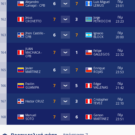
Πέμ
⁠Alejandro
Luis Miguel
161
Carvajal - CPB
LEMUS
23:01
Πέμ
Jesus
Jorge
162
CROVETTO
PETROCCHI
23:23
Πέμ
Jhon Castillo -
Ignacio
163
CPB
BLOCK
20:00
JUAN
Πέμ
Felipe
164
MACHACA -
GALLEGOS
22:32
CPB
Πέμ
Javier
Enrique
165
MARTINEZ
ROJAS
23:53
Πέμ
Frailin
Edgar
166
GUANIPA
VALLENAS
21:42
Πέμ
Cristopher
167
Hector CRUZ
TEVEZ
22:10
Πέμ
Manuel
Gerson
168
SOTO
MARTINEZ
23:51
Προημιτελική φάση
Απόσταση
7