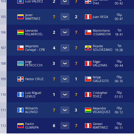
104
Luis VALDEZ
Diaz
00:42
Πέμ
Javier
105
Juan VEGA
MARTINEZ
00:47
Τετ
Leonardo
Maximiliano
106
VILLARROEL
OSSANDON
18:41
Τετ
⁠Alejandro
Ricardo
107
Carvajal - CPB
SOLORZANO
19:28
Πέμ
Jorge
Edgar
108
PETROCCHI
VALLENAS
00:44
Πέμ
Felipe
109
Hector CRUZ
GALLEGOS
06:10
Πέμ
Luis Miguel
Cristopher
110
LEMUS
TEVEZ
01:01
Πέμ
Willverth
Alejandro
111
ALONSO
VELASQUEZ
06:12
Πέμ
Frailin
Gerson
112
GUANIPA
MARTINEZ
06:11