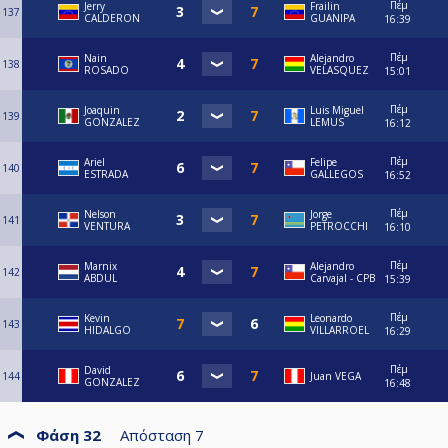
Πέμ
Jerry
Frailin
137
CALDERON
GUANIPA
16:39
Πέμ
Nain
Alejandro
138
ROSADO
VELASQUEZ
15:01
Πέμ
Joaquin
Luis Miguel
139
GONZALEZ
LEMUS
16:12
Πέμ
Ariel
Felipe
140
ESTRADA
GALLEGOS
16:52
Πέμ
Nelson
Jorge
141
VENTURA
PETROCCHI
16:10
Πέμ
Marnix
⁠Alejandro
142
ABDUL
Carvajal - CPB
15:39
Πέμ
Kevin
Leonardo
143
HIDALGO
VILLARROEL
16:29
Πέμ
David
144
Juan VEGA
GONZALEZ
16:48
Φάση 32
Απόσταση
7