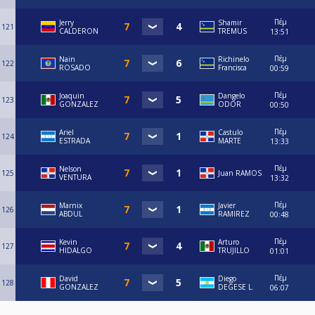
Πέμ
Jerry
Shamir
121
CALDERON
TREMUS
13:51
Πέμ
Nain
Richinelo
122
ROSADO
Francisca
00:59
Πέμ
Joaquin
Dangelo
123
GONZALEZ
ODOR
00:50
Πέμ
Ariel
Castulo
124
ESTRADA
MARTE
13:33
Πέμ
Nelson
125
Juan RAMOS
VENTURA
13:32
Πέμ
Marnix
Javier
126
ABDUL
RAMIREZ
00:48
Πέμ
Kevin
Arturo
127
HIDALGO
TRUJILLO
01:01
Πέμ
David
Diego
128
GONZALEZ
DEGESE L.
06:07