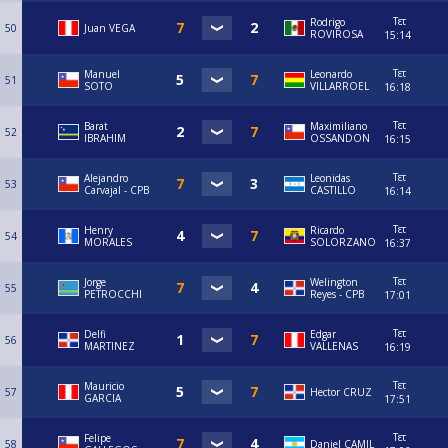
Τετ
Rodrigo
50
Juan VEGA
ROVIROSA
15:14
Τετ
Manuel
Leonardo
51
SOTO
VILLARROEL
16:18
Τετ
Barat
Maximiliano
52
IBRAHIM
OSSANDON
16:15
Τετ
⁠Alejandro
Leonidas
53
Carvajal - CPB
CASTILLO
16:14
Τετ
Henry
Ricardo
54
MORALES
SOLORZANO
16:37
Τετ
Jorge
Welington
55
PETROCCHI
Reyes - CPB
17:01
Τετ
Delfi
Edgar
56
MARTINEZ
VALLENAS
16:19
Τετ
Mauricio
57
Hector CRUZ
GARCIA
17:51
Τετ
Felipe
58
Daniel CAMIL