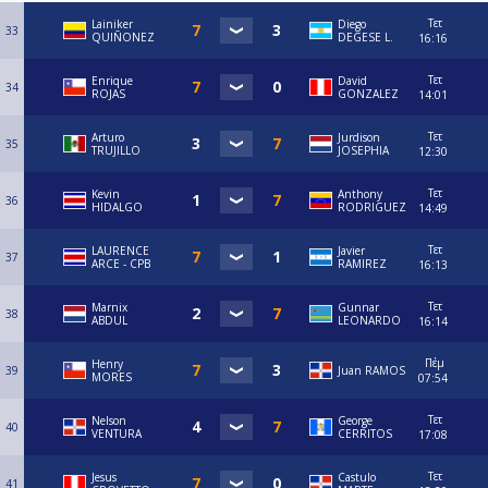
Τετ
Lainiker
Diego
33
QUIÑONEZ
DEGESE L.
16:16
Τετ
Enrique
David
34
ROJAS
GONZALEZ
14:01
Τετ
Arturo
Jurdison
35
TRUJILLO
JOSEPHIA
12:30
Τετ
Kevin
Anthony
36
HIDALGO
RODRIGUEZ
14:49
Τετ
LAURENCE
Javier
37
ARCE - CPB
RAMIREZ
16:13
Τετ
Marnix
Gunnar
38
ABDUL
LEONARDO
16:14
Πέμ
Henry
39
Juan RAMOS
MORES
07:54
Τετ
Nelson
George
40
VENTURA
CERRITOS
17:08
Τετ
Jesus
Castulo
41