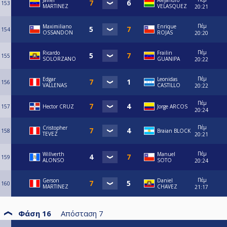
Javier
Alejandro
153
MARTINEZ
VELASQUEZ
20:21
Πέμ
Maximiliano
Enrique
154
OSSANDON
ROJAS
20:20
Πέμ
Ricardo
Frailin
155
SOLORZANO
GUANIPA
20:22
Πέμ
Edgar
Leonidas
156
VALLENAS
CASTILLO
20:22
Πέμ
157
Hector CRUZ
Jorge ARCOS
20:24
Πέμ
Cristopher
158
Braian BLOCK
TEVEZ
20:21
Πέμ
Willverth
Manuel
159
ALONSO
SOTO
20:24
Πέμ
Gerson
Daniel
160
MARTINEZ
CHAVEZ
21:17
Φάση 16
Απόσταση
7