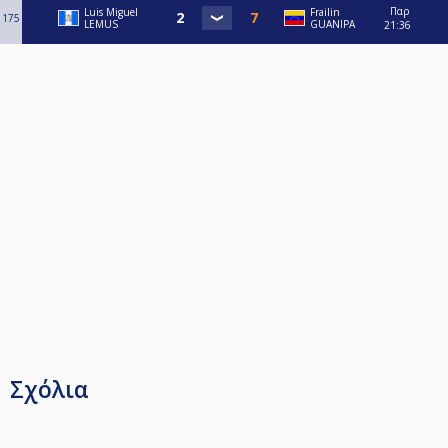
Παρ
Luis Miguel
Frailin
175
LEMUS
GUANIPA
21:36
Σχόλια