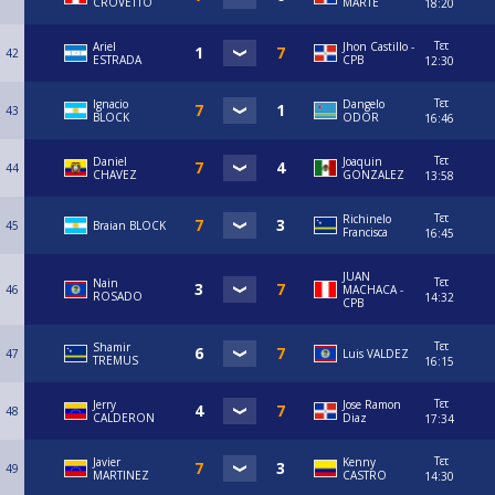
CROVETTO
MARTE
18:20
Τετ
Ariel
Jhon Castillo -
42
ESTRADA
CPB
12:30
Τετ
Ignacio
Dangelo
43
BLOCK
ODOR
16:46
Τετ
Daniel
Joaquin
44
CHAVEZ
GONZALEZ
13:58
Τετ
Richinelo
45
Braian BLOCK
Francisca
16:45
JUAN
Τετ
Nain
46
MACHACA -
ROSADO
14:32
CPB
Τετ
Shamir
47
Luis VALDEZ
TREMUS
16:15
Τετ
Jerry
Jose Ramon
48
CALDERON
Diaz
17:34
Τετ
Javier
Kenny
49
MARTINEZ
CASTRO
14:30