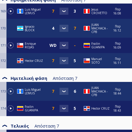
Παρ
Luis Miguel
Jesus
169
LEMUS
CROVETTO
16:08
JUAN
Παρ
Ignacio
170
MACHACA -
BLOCK
16:12
CPB
Παρ
Enrique
Frailin
171
ROJAS
GUANIPA
16:09
Παρ
Manuel
172
Hector CRUZ
SOTO
16:11
Ημιτελική φάση
Απόσταση
7
JUAN
Παρ
Luis Miguel
173
MACHACA -
LEMUS
18:44
CPB
Παρ
Frailin
174
Hector CRUZ
GUANIPA
18:43
Τελικός
Απόσταση
7