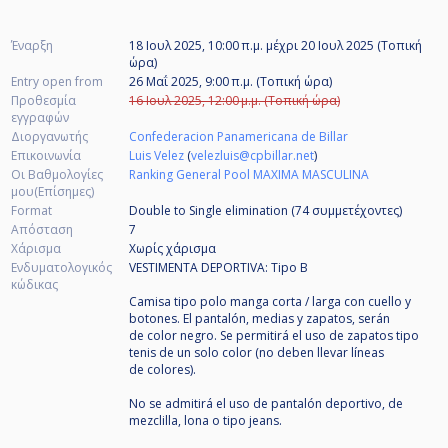
Έναρξη
18 Ιουλ 2025, 10:00 π.μ.
μέχρι
20 Ιουλ 2025 (Τοπική
ώρα)
Entry open from
26 Μαΐ 2025, 9:00 π.μ. (Τοπική ώρα)
Προθεσμία
16 Ιουλ 2025, 12:00 μ.μ. (Τοπική ώρα)
εγγραφών
Διοργανωτής
Confederacion Panamericana de Billar
Επικοινωνία
Luis Velez
(
velezluis@cpbillar.net
)
Οι Βαθμολογίες
Ranking General Pool MAXIMA MASCULINA
μου(Επίσημες)
Format
Double to Single elimination (74
συμμετέχοντες
)
Απόσταση
7
Χάρισμα
Χωρίς χάρισμα
Ενδυματολογικός
VESTIMENTA DEPORTIVA: Tipo B
κώδικας
Camisa tipo polo manga corta / larga con cuello y
botones. El pantalón, medias y zapatos, serán
de color negro. Se permitirá el uso de zapatos tipo
tenis de un solo color (no deben llevar líneas
de colores).
No se admitirá el uso de pantalón deportivo, de
mezclilla, lona o tipo jeans.