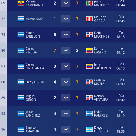
Πέμ
Manuel
juan
69
ZAMBRANO
MARTINEZ
00:44
Πέμ
Mauricio
72
Marcos DIAZ
GARCIA
00:45
Τετ
Elmer
Delfi
73
SABILLON
MARTINEZ
18:18
Τετ
Carlos
Kenny
80
PINEDA
CASTRO
19:12
Πέμ
Carlos
Jerry
81
ORELLANA A.
CALDERON
06:10
Πέμ
Castulo
88
Fredy GIRON
MARTE
06:09
Πέμ
Miguel
Nelson
89
GIRON
VENTURA
00:42
Τετ
Josue
Javier
92
SANCHEZ
RAMIREZ
18:19
Τετ
Emerson
Diego
96
AMADOR
DEGESE L.
18:35