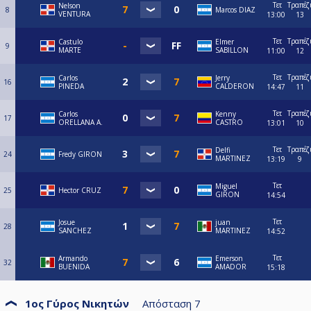
Τετ
Τραπέζ
Nelson
8
Marcos DIAZ
VENTURA
13:00
13
Τετ
Τραπέζ
Castulo
Elmer
9
MARTE
SABILLON
11:00
12
Τετ
Τραπέζ
Carlos
Jerry
16
PINEDA
CALDERON
14:47
11
Τετ
Τραπέζ
Carlos
Kenny
17
ORELLANA A.
CASTRO
13:01
10
Τετ
Τραπέζ
Delfi
24
Fredy GIRON
MARTINEZ
13:19
9
Τετ
Miguel
25
Hector CRUZ
GIRON
14:54
Τετ
Josue
juan
28
SANCHEZ
MARTINEZ
14:52
Τετ
Armando
Emerson
32
BUENIDA
AMADOR
15:18
1ος Γύρος Νικητών
Απόσταση
7