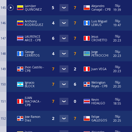
Πέμ
Lainiker
⁠Alejandro
145
QUIÑONEZ
Carvajal - CPB
19:39
Πέμ
Anthony
Luis Miguel
146
RODRIGUEZ
LEMUS
19:47
Πέμ
LAURENCE
Jesus
147
ARCE - CPB
CROVETTO
20:23
Πέμ
George
Jorge
148
CERRITOS
PETROCCHI
20:23
Πέμ
Jhon Castillo -
149
Juan VEGA
CPB
20:23
Πέμ
Ignacio
Welington
150
BLOCK
Reyes - CPB
20:20
JUAN
Πέμ
Kevin
151
MACHACA -
HIDALGO
18:55
CPB
Πέμ
Jose Ramon
Felipe
152
Diaz
GALLEGOS
20:25
Πέμ