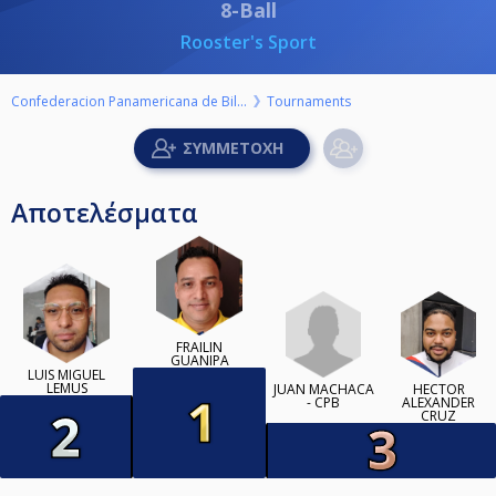
8-Ball
Rooster's Sport
Confederacion Panamericana de Billar
Tournaments
Αποτελέσματα
FRAILIN
GUANIPA
LUIS MIGUEL
LEMUS
JUAN MACHACA
HECTOR
- CPB
ALEXANDER
CRUZ