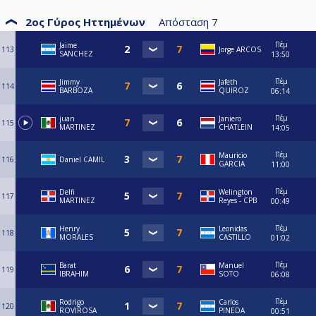
2ος Γύρος Ηττημένων
Απόσταση
7
Πέμ
Jaime
113
Jorge ARCOS
SANCHEZ
13:50
Πέμ
Jimmy
Jafeth
114
BARBOZA
QUIROZ
06:14
Πέμ
juan
Janiero
115
MARTINEZ
CHATLEIN
14:05
Πέμ
Mauricio
116
Daniel CAMIL
GARCIA
11:00
Πέμ
Delfi
Welington
117
MARTINEZ
Reyes - CPB
00:49
Πέμ
Henry
Leonidas
118
MORALES
CASTILLO
01:02
Πέμ
Barat
Manuel
119
IBRAHIM
SOTO
06:08
Πέμ
Rodrigo
Carlos
120
ROVIROSA
PINEDA
00:51