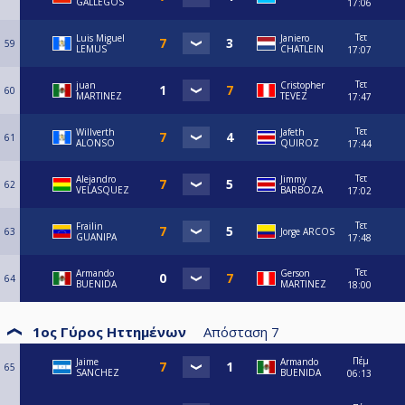
GALLEGOS
17:06
Τετ
Luis Miguel
Janiero
59
LEMUS
CHATLEIN
17:07
Τετ
juan
Cristopher
60
MARTINEZ
TEVEZ
17:47
Τετ
Willverth
Jafeth
61
ALONSO
QUIROZ
17:44
Τετ
Alejandro
Jimmy
62
VELASQUEZ
BARBOZA
17:02
Τετ
Frailin
63
Jorge ARCOS
GUANIPA
17:48
Τετ
Armando
Gerson
64
BUENIDA
MARTINEZ
18:00
1ος Γύρος Ηττημένων
Απόσταση
7
Πέμ
Jaime
Armando
65
SANCHEZ
BUENIDA
06:13