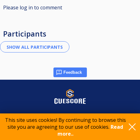
Please log in to comment
Participants
Feedback
© 2015-2026 CueScore International
This site uses cookies! By continuing to browse this
site you are agreeing to our use of cookies.
Read
Cookie policy
Privacy policy
Terms of service
more..