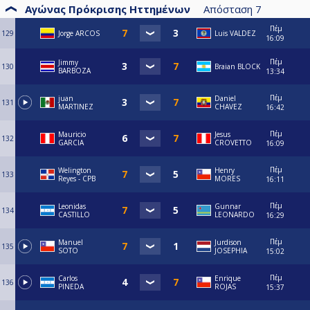
Αγώνας Πρόκρισης Ηττημένων
Απόσταση
7
Πέμ
129
Jorge ARCOS
Luis VALDEZ
16:09
Πέμ
Jimmy
130
Braian BLOCK
BARBOZA
13:34
Πέμ
juan
Daniel
131
MARTINEZ
CHAVEZ
16:42
Πέμ
Mauricio
Jesus
132
GARCIA
CROVETTO
16:09
Πέμ
Welington
Henry
133
Reyes - CPB
MORES
16:11
Πέμ
Leonidas
Gunnar
134
CASTILLO
LEONARDO
16:29
Πέμ
Manuel
Jurdison
135
SOTO
JOSEPHIA
15:02
Πέμ
Carlos
Enrique
136
PINEDA
ROJAS
15:37