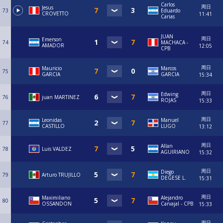
Carlos
周日
Jesus
73
Eduardo
CROVETTO
11:41
Carias
JUAN
周日
Emerson
74
MACHACA -
AMADOR
12:05
CPB
周日
Mauricio
Marcos
75
GARCIA
GARCIA
15:34
周日
Edwing
76
juan MARTINEZ
ROJAS
15:33
周日
Leonidas
Manuel
77
CASTILLO
LUGO
13:12
周日
Allan
78
Luis VALDEZ
AGUIRIANO
15:32
周日
Diego
79
Arturo TRUJILLO
DEGESE L.
15:31
周日
Maximiliano
⁠Alejandro
80
OSSANDON
Carvajal - CPB
15:33
周日