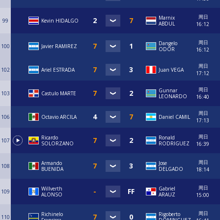
周日
Marnix
99
Kevin HIDALGO
ABDUL
16:12
周日
Dangelo
100
Javier RAMIREZ
ODOR
16:12
周日
102
Ariel ESTRADA
Juan VEGA
17:12
周日
Gunnar
103
Castulo MARTE
LEONARDO
16:40
周日
106
Octavio ARCILA
Daniel CAMIL
17:13
周日
Ricardo
Ronald
107
SOLORZANO
RODRIGUEZ
16:39
周日
Armando
Jose
108
BUENIDA
DELGADO
18:14
周日
Willverth
Gabriel
109
ALONSO
ARAUZ
15:00
周日
Richinelo
Rigoberto
110