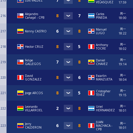
215
Luis VALDEZ
VELASQUEZ
17:59
周一
⁠Alejandro
Carlos
216
Carvajal - CPB
PINEDA
18:00
周一
Manuel
217
Kenny CASTRO
LUGO
18:22
周一
Anthony
218
Hector CRUZ
TOCRE
18:02
周一
Felipe
Daniel
219
GALLEGOS
CHAVEZ
19:14
周一
David
Escarlin
220
GONZALEZ
MANZUETA
18:04
周一
Cristopher
221
Jorge ARCOS
TEVEZ
19:15
周一
Leonardo
Uriel
222
VILLARROEL
HERNANDEZ
18:01
JUAN
周一
Jerry
223
MACHACA -
CALDERON
18:01
CPB