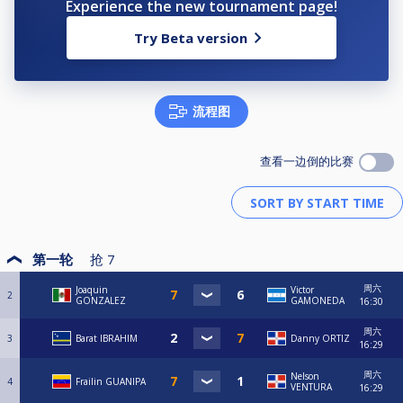
Experience the new tournament page!
Try Beta version
流程图
查看一边倒的比赛
第一轮
抢
7
周六
Joaquin
Victor
2
GONZALEZ
GAMONEDA
16:30
周六
3
Barat IBRAHIM
Danny ORTIZ
16:29
周六
Nelson
4
Frailin GUANIPA
VENTURA
16:29