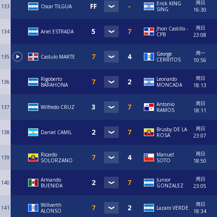
周日
Erick KING
133
Oscar TILGUA
SING
16:30
周日
Jhon Castillo -
134
Ariel ESTRADA
CPB
23:08
周一
George
135
Castulo MARTE
CERRITOS
10:56
周日
Rigoberto
Leonardo
136
BARAHONA
MONCADA
18:13
周日
Antonio
137
Wilfredo CRUZ
RAMOS
18:11
周日
Brusby DE LA
138
Daniel CAMIL
ROSA
23:07
周日
Ricardo
Manuel
139
SOLORZANO
SOTO
18:50
周日
Armando
Junior
140
BUENIDA
GONZALEZ
23:05
周日
Willverth
141
Lazaro VERDE
ALONSO
18:34