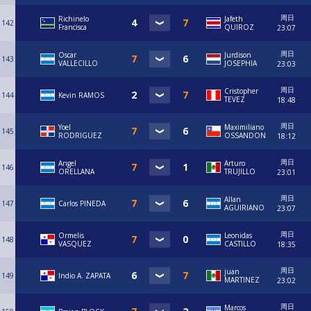
周日
Richinelo
Jafeth
142
Francisca
QUIROZ
23:07
周日
Oscar
Jurdison
143
VALLECILLO
JOSEPHIA
23:03
周日
Cristopher
144
Kevin RAMOS
TEVEZ
18:48
周日
Yoel
Maximiliano
145
RODRIGUEZ
OSSANDON
18:12
周日
Angel
Arturo
146
ORELLANA
TRUJILLO
23:01
周日
Allan
147
Carlos PINEDA
AGUIRIANO
23:07
周日
Ormelis
Leonidas
148
VASQUEZ
CASTILLO
18:35
周日
juan
149
Indio A. ZAPATA
MARTINEZ
23:02
周日
Marcos