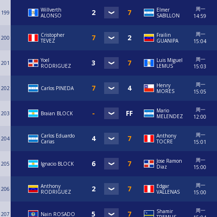
周一
Willverth
Elmer
199
ALONSO
SABILLON
14:59
周一
Cristopher
Frailin
200
TEVEZ
GUANIPA
15:04
周一
Yoel
Luis Miguel
201
RODRIGUEZ
LEMUS
15:03
周一
Henry
202
Carlos PINEDA
MORES
15:05
周一
Mario
203
Braian BLOCK
MELENDEZ
12:00
周一
Carlos Eduardo
Anthony
204
Carias
TOCRE
15:01
周一
Jose Ramon
205
Ignacio BLOCK
Diaz
15:00
周一
Anthony
Edgar
206
RODRIGUEZ
VALLENAS
15:00
周一
Shamir
207
Nain ROSADO