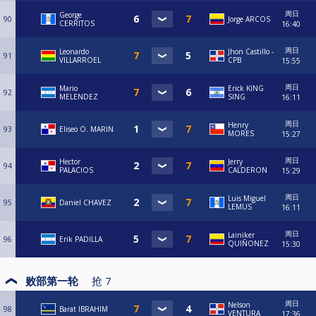
周日
George
90
Jorge ARCOS
CERRITOS
16:40
周日
Leonardo
Jhon Castillo -
91
VILLARROEL
CPB
15:55
周日
Mario
Erick KING
92
MELENDEZ
SING
16:11
周日
Henry
93
Eliseo O. MARIN
MORES
15:27
周日
Hector
Jerry
94
PALACIOS
CALDERON
15:29
周日
Luis Miguel
95
Daniel CHAVEZ
LEMUS
16:11
周日
Lainiker
96
Erik PADILLA
QUIÑONEZ
15:30
败部第一轮
抢
7
周日
Nelson
98
Barat IBRAHIM
VENTURA
17:36