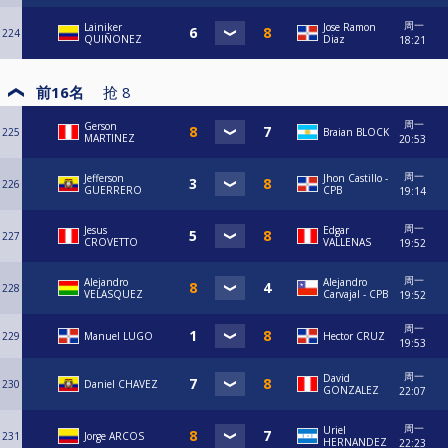
周一
Lainiker
Jose Ramon
224
QUIÑONEZ
Diaz
18:21
前16名
抢
8
周一
Gerson
225
Braian BLOCK
MARTINEZ
20:53
周一
Jefferson
Jhon Castillo -
226
GUERRERO
CPB
19:14
周一
Jesus
Edgar
227
CROVETTO
VALLENAS
19:52
周一
Alejandro
⁠Alejandro
228
VELASQUEZ
Carvajal - CPB
19:52
周一
229
Manuel LUGO
Hector CRUZ
19:53
周一
David
230
Daniel CHAVEZ
GONZALEZ
22:07
周一
Uriel
231
Jorge ARCOS
HERNANDEZ
22:23