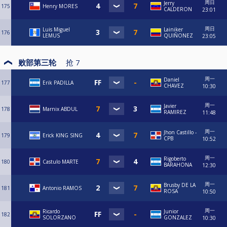
周日
Jerry
175
Henry MORES
CALDERON
23:01
周日
Luis Miguel
Lainiker
176
LEMUS
QUIÑONEZ
23:05
败部第三轮
抢
7
周一
Daniel
177
Erik PADILLA
CHAVEZ
10:30
周一
Javier
178
Marnix ABDUL
RAMIREZ
11:48
周一
Jhon Castillo -
179
Erick KING SING
CPB
10:52
周一
Rigoberto
180
Castulo MARTE
BARAHONA
12:30
周一
Brusby DE LA
181
Antonio RAMOS
ROSA
10:50
周一
Ricardo
Junior
182
SOLORZANO
GONZALEZ
10:30