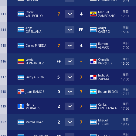
Francisca
DOMINGUEZ
16:41
周日
Oscar
Manuel
111
VALLECILLO
ZAMBRANO
17:37
周日
Angel
Angel
114
ORELLANA
CASTRO
15:00
周日
Ramon
115
Carlos PINEDA
ALFARO
17:00
周日
Lewis
Ormelis
116
FERNANDEZ
VASQUEZ
15:00
周日
Indio A.
117
Fredy GIRON
ZAPATA
17:00
周日
118
Juan RAMOS
Braian BLOCK
17:12
周日
Henry
Carlos
119
MORALES
ORELLANA A.
17:36
周日
Miguel
122
Marcos DIAZ
GIRON
18:12
周日