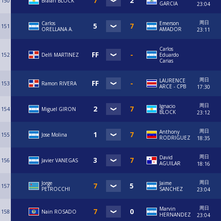
150
Braian BLOCK
GARCIA
23:04
周日
Carlos
Emerson
151
ORELLANA A.
AMADOR
23:11
Carlos
152
Delfi MARTINEZ
Eduardo
Carias
周日
LAURENCE
153
Ramon RIVERA
ARCE - CPB
17:30
周日
Ignacio
154
Miguel GIRON
BLOCK
23:12
周日
Anthony
155
Jose Molina
RODRIGUEZ
18:35
周日
David
156
Javier VANEGAS
AGUILAR
18:16
周日
Jorge
Jaime
157
PETROCCHI
SANCHEZ
23:04
周日
Marvin
158
Nain ROSADO
HERNANDEZ
23:04