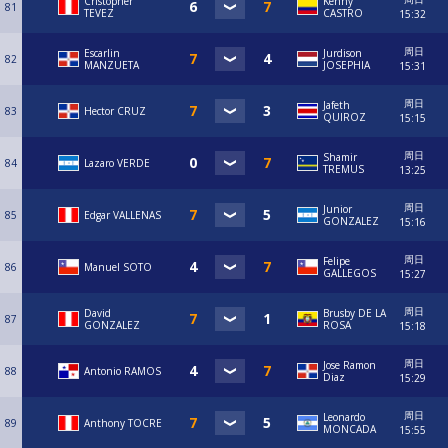
Cristopher
Kenny
81
TEVEZ
CASTRO
15:32
周日
Escarlin
Jurdison
82
MANZUETA
JOSEPHIA
15:31
周日
Jafeth
83
Hector CRUZ
QUIROZ
15:15
周日
Shamir
84
Lazaro VERDE
TREMUS
13:25
周日
Junior
85
Edgar VALLENAS
GONZALEZ
15:16
周日
Felipe
86
Manuel SOTO
GALLEGOS
15:27
周日
David
Brusby DE LA
87
GONZALEZ
ROSA
15:18
周日
Jose Ramon
88
Antonio RAMOS
Diaz
15:29
周日
Leonardo
89
Anthony TOCRE
MONCADA
15:55