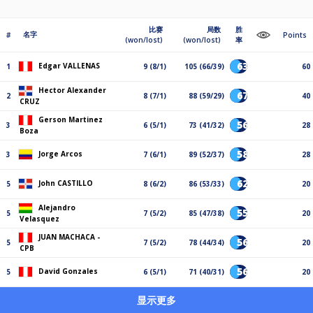
比赛
局数
胜
名字
#
Points
(won/lost)
(won/lost)
率
63%
Edgar VALLENAS
1
9 (8/1)
105 (66/39)
60
Hector Alexander
67%
2
8 (7/1)
88 (59/29)
40
CRUZ
Gerson Martinez
56%
3
6 (5/1)
73 (41/32)
28
Boza
58%
Jorge Arcos
3
7 (6/1)
89 (52/37)
28
62%
John CASTILLO
5
8 (6/2)
86 (53/33)
20
Alejandro
55%
5
7 (5/2)
85 (47/38)
20
Velasquez
JUAN MACHACA -
56%
5
7 (5/2)
78 (44/34)
20
CPB
56%
David Gonzales
5
6 (5/1)
71 (40/31)
20
显示更多