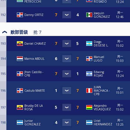
PETROCCHI
ROSADO
13:24
周一
Joaquin
192
Danny ORTIZ
GONZALEZ
12:46
败部晋级
抢
7
周一
Diego
193
Daniel CHAVEZ
DEGESE L.
15:02
周一
Manuel
194
Marnix ABDUL
LUGO
15:03
周一
Jhon Castillo -
Edwing
195
CPB
ROJAS
13:24
JUAN
周一
196
Castulo MARTE
MACHACA -
15:01
CPB
周一
Brusby DE LA
Alejandro
197
ROSA
VELASQUEZ
15:02
周一
Junior
Uriel
198
GONZALEZ
HERNANDEZ
13:25