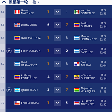
胜部第一轮
抢
7
周六
Gerson
Joaquin
65
MARTINEZ
GONZALEZ
22:36
周六
Frailin
66
Danny ORTIZ
GUANIPA
22:14
周六
Marvin
67
Javier MARTINEZ
HERNANDEZ
22:17
周日
Jaime
68
Elmer SABILLON
SANCHEZ
12:03
周日
Uriel
David
69
HERNANDEZ
AGUILAR
12:04
周日
Anthony
Jefferson
70
RODRIGUEZ
GUERRERO
12:14
周日
Alejandro
71
Ignacio BLOCK
VELASQUEZ
11:46
周日
LAURENCE
72
Enrique ROJAS
ARCE - CPB
12:30