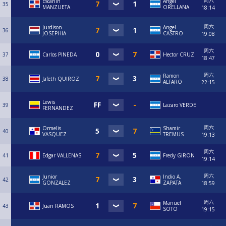
周六
Escarlin
Angel
35
MANZUETA
ORELLANA
18:14
周六
Jurdison
Angel
36
JOSEPHIA
CASTRO
19:08
周六
37
Carlos PINEDA
Hector CRUZ
18:47
周六
Ramon
38
Jafeth QUIROZ
ALFARO
22:15
Lewis
39
Lazaro VERDE
FERNANDEZ
周六
Ormelis
Shamir
40
VASQUEZ
TREMUS
19:13
周六
41
Edgar VALLENAS
Fredy GIRON
19:14
周六
Junior
Indio A.
42
GONZALEZ
ZAPATA
18:59
周六
Manuel
43
Juan RAMOS
SOTO
19:15