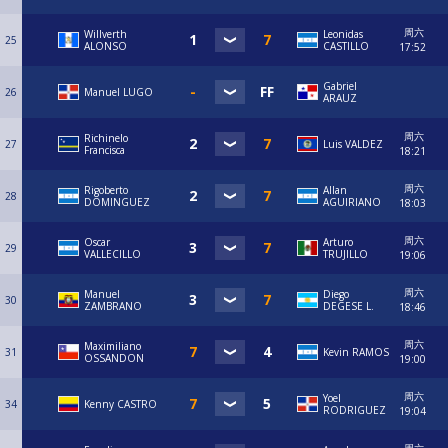
周六
Willverth
Leonidas
25
ALONSO
CASTILLO
17:52
Gabriel
26
Manuel LUGO
ARAUZ
周六
Richinelo
27
Luis VALDEZ
Francisca
18:21
周六
Rigoberto
Allan
28
DOMINGUEZ
AGUIRIANO
18:03
周六
Oscar
Arturo
29
VALLECILLO
TRUJILLO
19:06
周六
Manuel
Diego
30
ZAMBRANO
DEGESE L.
18:46
周六
Maximiliano
31
Kevin RAMOS
OSSANDON
19:00
周六
Yoel
34
Kenny CASTRO
RODRIGUEZ
19:04