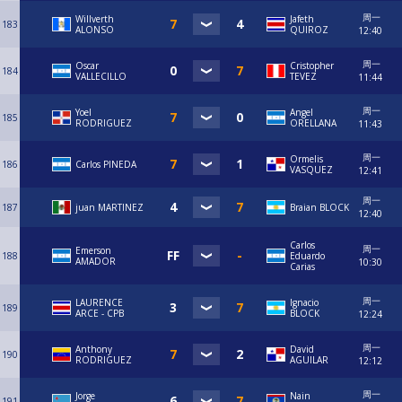
周一
Willverth
Jafeth
183
ALONSO
QUIROZ
12:40
周一
Oscar
Cristopher
184
VALLECILLO
TEVEZ
11:44
周一
Yoel
Angel
185
RODRIGUEZ
ORELLANA
11:43
周一
Ormelis
186
Carlos PINEDA
VASQUEZ
12:41
周一
187
juan MARTINEZ
Braian BLOCK
12:40
Carlos
周一
Emerson
188
Eduardo
AMADOR
10:30
Carias
周一
LAURENCE
Ignacio
189
ARCE - CPB
BLOCK
12:24
周一
Anthony
David
190
RODRIGUEZ
AGUILAR
12:12
周一
Jorge
Nain
191