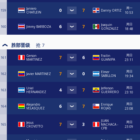
周一
Janiero
159
Danny ORTIZ
CHATLEIN
10:53
周日
Joaquin
160
Jimmy BARBOZA
GONZALEZ
18:48
胜部晋级
抢
7
周日
Gerson
Frailin
161
MARTINEZ
GUANIPA
23:11
周日
Elmer
162
Javier MARTINEZ
SABILLON
19:34
周日
Uriel
Jefferson
163
HERNANDEZ
GUERRERO
23:10
周日
Alejandro
Enrique
164
VELASQUEZ
ROJAS
23:08
JUAN
周日
Jesus
165
MACHACA -
CROVETTO
23:09
CPB