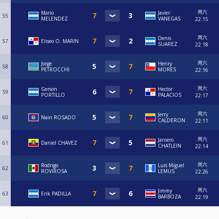
周六
Mario
Javier
55
MELENDEZ
VANEGAS
22:15
周六
Denis
57
Eliseo O. MARIN
SUAREZ
22:18
周六
Jorge
Henry
58
PETROCCHI
MORES
22:16
周六
Gerson
Hector
59
PORTILLO
PALACIOS
22:17
周六
Jerry
60
Nain ROSADO
CALDERON
22:11
周六
Janiero
61
Daniel CHAVEZ
CHATLEIN
22:14
周六
Rodrigo
Luis Miguel
62
ROVIROSA
LEMUS
22:26
周六
Jimmy
63
Erik PADILLA
BARBOZA
22:19