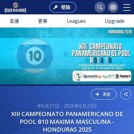
登陆
直播
赛事
Leagues
Upgrade
关注
年6月21日 - 2025年6月23日
XIII CAMPEONATO PANAMERICANO DE
POOL B10 MAXIMA MASCULINA -
HONDURAS 2025