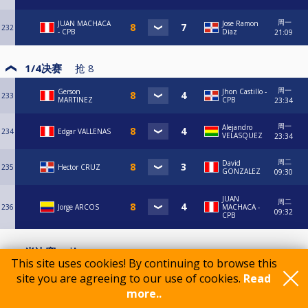
周一
JUAN MACHACA
Jose Ramon
232
- CPB
Diaz
21:09
1/4决赛
抢
8
周一
Gerson
Jhon Castillo -
233
MARTINEZ
CPB
23:34
周一
Alejandro
234
Edgar VALLENAS
VELASQUEZ
23:34
周二
David
235
Hector CRUZ
GONZALEZ
09:30
JUAN
周二
236
Jorge ARCOS
MACHACA -
09:32
CPB
半决赛
抢
8
This site uses cookies! By continuing to browse this
周二
桌
Gerson
Edgar
site you are agreeing to our use of cookies.
Read
237
MARTINEZ
VALLENAS
15:46
11
more..
周二
桌