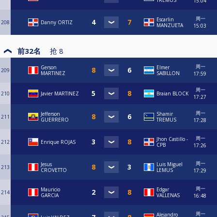
TREMUS
15:04
周一
Escarlin
208
Danny ORTIZ
MANZUETA
15:03
前32名
抢
8
周一
Gerson
Elmer
209
MARTINEZ
SABILLON
17:59
周一
210
Javier MARTINEZ
Braian BLOCK
17:27
周一
Jefferson
Shamir
211
GUERRERO
TREMUS
17:28
周一
Jhon Castillo -
212
Enrique ROJAS
CPB
17:26
周一
Jesus
Luis Miguel
213
CROVETTO
LEMUS
17:29
周一
Mauricio
Edgar
214
GARCIA
VALLENAS
16:48
周一
Alejandro