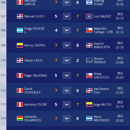
周日
Mauricio
Edwing
166
GARCIA
ROJAS
19:35
周日
167
Manuel LUGO
Luis VALDEZ
23:13
周日
Diego DEGESE
⁠Alejandro
168
L.
Carvajal - CPB
23:12
周日
Escarlin
169
Kenny CASTRO
MANZUETA
23:10
周日
Shamir
170
Hector CRUZ
TREMUS
23:06
周日
Felipe
171
Edgar VALLENAS
GALLEGOS
23:03
周日
David
Jose Ramon
172
GONZALEZ
Diaz
23:03
周日
173
Anthony TOCRE
Jorge ARCOS
23:13
周日
Leonardo
Mario
174
VILLARROEL
MELENDEZ
23:02