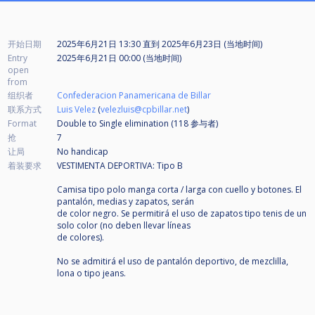
开始日期
2025年6月21日 13:30
直到
2025年6月23日 (当地时间)
Entry
2025年6月21日 00:00 (当地时间)
open
from
组织者
Confederacion Panamericana de Billar
联系方式
Luis Velez
(
velezluis@cpbillar.net
)
Format
Double to Single elimination (118
参与者
)
抢
7
让局
No handicap
着装要求
VESTIMENTA DEPORTIVA: Tipo B
Camisa tipo polo manga corta / larga con cuello y botones. El
pantalón, medias y zapatos, serán
de color negro. Se permitirá el uso de zapatos tipo tenis de un
solo color (no deben llevar líneas
de colores).
No se admitirá el uso de pantalón deportivo, de mezclilla,
lona o tipo jeans.