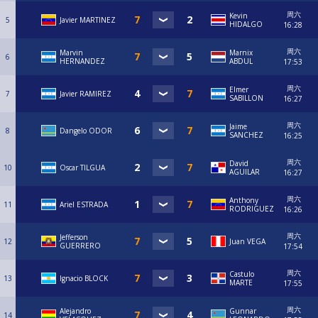
周六
Kevin
5
Javier MARTINEZ
HIDALGO
16:28
周六
Marvin
Marnix
6
HERNANDEZ
ABDUL
17:53
周六
Elmer
7
Javier RAMIREZ
SABILLON
16:27
周六
Jaime
8
Dangelo ODOR
SANCHEZ
16:25
周六
David
10
Oscar TILGUA
AGUILAR
16:27
周六
Anthony
11
Ariel ESTRADA
RODRIGUEZ
16:26
周六
Jefferson
12
Juan VEGA
GUERRERO
17:54
周六
Castulo
13
Ignacio BLOCK
MARTE
17:55
周六
Alejandro
Gunnar
14