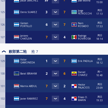
123
Josue SANCHEZ
Jose Molina
15:00
周日
Jorge
125
Denis SUAREZ
PETROCCHI
17:13
周日
Gerson
Nain
126
PORTILLO
ROSADO
17:53
周日
Janiero
Rodrigo
127
CHATLEIN
ROVIROSA
18:14
败部第二轮
抢
7
周日
Victor
129
Erik PADILLA
GAMONEDA
18:12
周一
Daniel
130
Barat IBRAHIM
CHAVEZ
10:40
周日
Hector
131
Marnix ABDUL
PALACIOS
23:09
周日
Eliseo O.
132
Javier RAMIREZ
MARIN
19:33