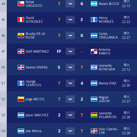
周六
Felipe
44
Braian BLOCK
GALLEGOS
22:13
周六
David
Henry
45
GONZALEZ
MORALES
22:22
周六
Brusby DE LA
Carlos
46
ROSA
ORELLANA A.
22:27
Antonio
47
Delfi MARTINEZ
RAMOS
周六
Leonardo
50
Ramon RIVERA
MONCADA
22:12
周六
George
51
Marcos DIAZ
CERRITOS
22:30
周六
Miguel
52
Jorge ARCOS
GIRON
22:27
周六
Leonardo
53
Josue SANCHEZ
VILLARROEL
22:28
周六
Jhon Castillo -
54
Jose Molina
CPB
22:28