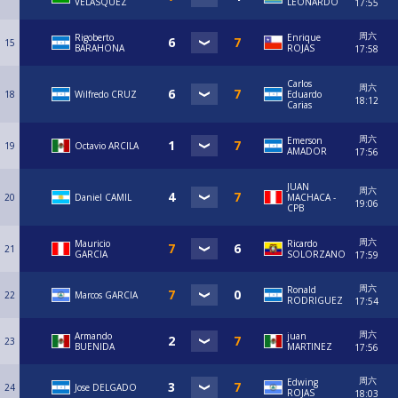
VELASQUEZ
LEONARDO
17:55
周六
Rigoberto
Enrique
15
BARAHONA
ROJAS
17:58
Carlos
周六
18
Wilfredo CRUZ
Eduardo
18:12
Carias
周六
Emerson
19
Octavio ARCILA
AMADOR
17:56
JUAN
周六
20
Daniel CAMIL
MACHACA -
19:06
CPB
周六
Mauricio
Ricardo
21
GARCIA
SOLORZANO
17:59
周六
Ronald
22
Marcos GARCIA
RODRIGUEZ
17:54
周六
Armando
juan
23
BUENIDA
MARTINEZ
17:56
周六
Edwing
24
Jose DELGADO
ROJAS
18:03