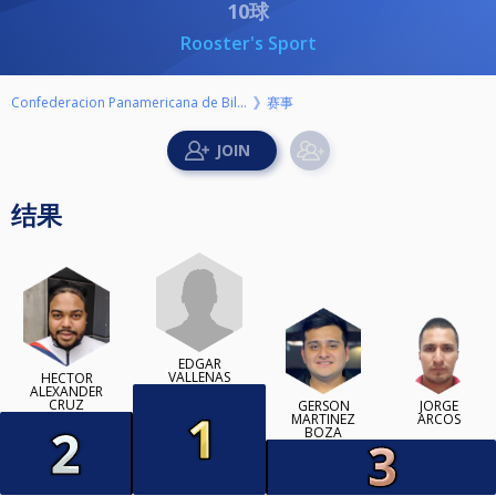
10球
Rooster's Sport
赛事
Confederacion Panamericana de Billar
结果
EDGAR
VALLENAS
HECTOR
ALEXANDER
CRUZ
GERSON
JORGE
MARTINEZ
ARCOS
BOZA