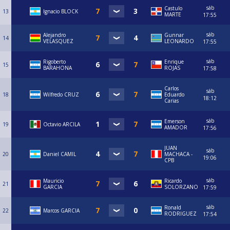
sáb
Castulo
13
Ignacio BLOCK
MARTE
17:55
sáb
Alejandro
Gunnar
14
VELASQUEZ
LEONARDO
17:55
sáb
Rigoberto
Enrique
15
BARAHONA
ROJAS
17:58
Carlos
sáb
18
Wilfredo CRUZ
Eduardo
18:12
Carias
sáb
Emerson
19
Octavio ARCILA
AMADOR
17:56
JUAN
sáb
20
Daniel CAMIL
MACHACA -
19:06
CPB
sáb
Mauricio
Ricardo
21
GARCIA
SOLORZANO
17:59
sáb
Ronald
22
Marcos GARCIA
RODRIGUEZ
17:54