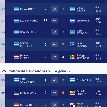
dom
Miguel
122
Marcos DIAZ
GIRON
18:12
dom
123
Josue SANCHEZ
Jose Molina
15:00
dom
Jorge
125
Denis SUAREZ
PETROCCHI
17:13
dom
Gerson
Nain
126
PORTILLO
ROSADO
17:53
dom
Janiero
Rodrigo
127
CHATLEIN
ROVIROSA
18:14
Ronda de Perdedores 2
A ganar
7
dom
Victor
129
Erik PADILLA
GAMONEDA
18:12
lun
Daniel
130
Barat IBRAHIM
CHAVEZ
10:40
dom
Hector
131
Marnix ABDUL
PALACIOS
23:09