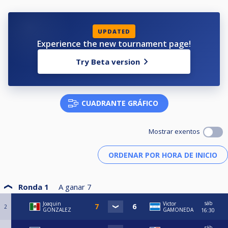
UPDATED
Experience the new tournament page!
Try Beta version
CUADRANTE GRÁFICO
Mostrar exentos
Ronda 1
A ganar
7
sáb
Joaquin
Victor
2
GONZALEZ
GAMONEDA
16:30
sáb