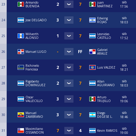
sáb
Armando
juan
23
BUENIDA
MARTINEZ
17:56
sáb
Edwing
24
Jose DELGADO
ROJAS
18:03
sáb
Willverth
Leonidas
25
ALONSO
CASTILLO
17:52
Gabriel
26
Manuel LUGO
ARAUZ
sáb
Richinelo
27
Luis VALDEZ
Francisca
18:21
sáb
Rigoberto
Allan
28
DOMINGUEZ
AGUIRIANO
18:03
sáb
Oscar
Arturo
29
VALLECILLO
TRUJILLO
19:06
sáb
Manuel
Diego
30
ZAMBRANO
DEGESE L.
18:46
sáb
Maximiliano
31
Kevin RAMOS
OSSANDON
19:00