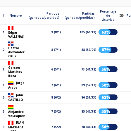
Porcentaje
Partidos
Partidas
#
Nombre
de
Pu
(ganados/perdidos)
(ganadas/perdidas)
victorias
63%
1
9 (8/1)
105 (66/39)
Edgar
VALLENAS
Hector
67%
2
8 (7/1)
88 (59/29)
Alexander
CRUZ
Gerson
56%
3
6 (5/1)
73 (41/32)
Martinez
Boza
Jorge
58%
3
7 (6/1)
89 (52/37)
Arcos
John
62%
5
8 (6/2)
86 (53/33)
CASTILLO
55%
5
7 (5/2)
85 (47/38)
Alejandro
Velasquez
JUAN
56%
5
7 (5/2)
78 (44/34)
MACHACA