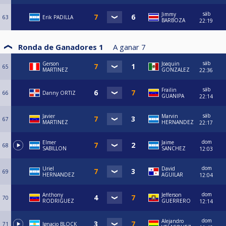
sáb
Jimmy
63
Erik PADILLA
BARBOZA
22:19
Ronda de Ganadores 1
A ganar
7
sáb
Gerson
Joaquin
65
MARTINEZ
GONZALEZ
22:36
sáb
Frailin
66
Danny ORTIZ
GUANIPA
22:14
sáb
Javier
Marvin
67
MARTINEZ
HERNANDEZ
22:17
dom
Elmer
Jaime
68
SABILLON
SANCHEZ
12:03
dom
Uriel
David
69
HERNANDEZ
AGUILAR
12:04
dom
Anthony
Jefferson
70
RODRIGUEZ
GUERRERO
12:14
dom
Alejandro
71
Ignacio BLOCK