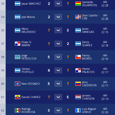
sáb
Leonardo
53
Josue SANCHEZ
VILLARROEL
22:28
sáb
Jhon Castillo -
54
Jose Molina
CPB
22:28
sáb
Mario
Javier
55
MELENDEZ
VANEGAS
22:15
sáb
Eliseo O.
Denis
57
MARIN
SUAREZ
22:18
sáb
Jorge
Henry
58
PETROCCHI
MORES
22:16
sáb
Gerson
Hector
59
PORTILLO
PALACIOS
22:17
sáb
Jerry
60
Nain ROSADO
CALDERON
22:11
sáb
Janiero
61
Daniel CHAVEZ
CHATLEIN
22:14
sáb
Rodrigo
Luis Miguel
62
ROVIROSA
LEMUS
22:26