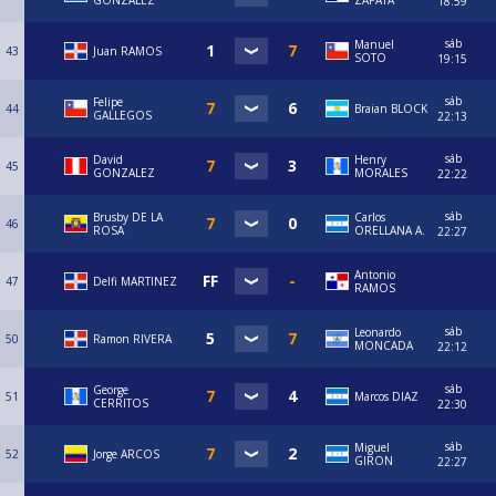
GONZALEZ
ZAPATA
18:59
sáb
Manuel
43
Juan RAMOS
SOTO
19:15
sáb
Felipe
44
Braian BLOCK
GALLEGOS
22:13
sáb
David
Henry
45
GONZALEZ
MORALES
22:22
sáb
Brusby DE LA
Carlos
46
ROSA
ORELLANA A.
22:27
Antonio
47
Delfi MARTINEZ
RAMOS
sáb
Leonardo
50
Ramon RIVERA
MONCADA
22:12
sáb
George
51
Marcos DIAZ
CERRITOS
22:30
sáb
Miguel
52
Jorge ARCOS
GIRON
22:27