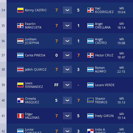
sáb
Yoel
34
Kenny CASTRO
RODRIGUEZ
19:04
sáb
Escarlin
Angel
35
MANZUETA
ORELLANA
18:14
sáb
Jurdison
Angel
36
JOSEPHIA
CASTRO
19:08
sáb
37
Carlos PINEDA
Hector CRUZ
18:47
sáb
Ramon
38
Jafeth QUIROZ
ALFARO
22:15
Lewis
39
Lazaro VERDE
FERNANDEZ
sáb
Ormelis
Shamir
40
VASQUEZ
TREMUS
19:13
sáb
Edgar
41
Fredy GIRON
VALLENAS
19:14
sáb
Junior
Indio A.
42