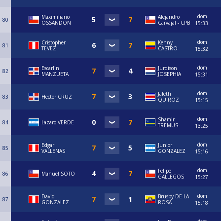
dom
Maximiliano
⁠Alejandro
80
OSSANDON
Carvajal - CPB
15:33
dom
Cristopher
Kenny
81
TEVEZ
CASTRO
15:32
dom
Escarlin
Jurdison
82
MANZUETA
JOSEPHIA
15:31
dom
Jafeth
83
Hector CRUZ
QUIROZ
15:15
dom
Shamir
84
Lazaro VERDE
TREMUS
13:25
dom
Edgar
Junior
85
VALLENAS
GONZALEZ
15:16
dom
Felipe
86
Manuel SOTO
GALLEGOS
15:27
dom
David
Brusby DE LA
87
GONZALEZ
ROSA
15:18