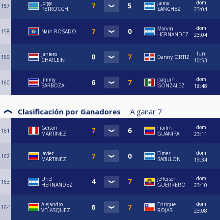
dom
Jorge
Jaime
157
PETROCCHI
SANCHEZ
23:04
dom
Marvin
158
Nain ROSADO
HERNANDEZ
23:04
lun
Janiero
159
Danny ORTIZ
CHATLEIN
10:53
dom
Jimmy
Joaquin
160
BARBOZA
GONZALEZ
18:48
Clasificación por Ganadores
A ganar
7
dom
Gerson
Frailin
161
MARTINEZ
GUANIPA
23:11
dom
Javier
Elmer
162
MARTINEZ
SABILLON
19:34
dom
Uriel
Jefferson
163
HERNANDEZ
GUERRERO
23:10
dom
Alejandro
Enrique
164
VELASQUEZ
ROJAS
23:08