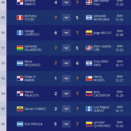
dom
Antonio
Jose Ramon
88
RAMOS
Diaz
15:29
dom
Anthony
Leonardo
89
TOCRE
MONCADA
15:55
dom
George
90
Jorge ARCOS
CERRITOS
16:40
dom
Leonardo
Jhon Castillo -
91
VILLARROEL
CPB
15:55
dom
Mario
Erick KING
92
MELENDEZ
SING
16:11
dom
Eliseo O.
Henry
93
MARIN
MORES
15:27
dom
Hector
Jerry
94
PALACIOS
CALDERON
15:29
dom
Luis Miguel
95
Daniel CHAVEZ
LEMUS
16:11
dom
Lainiker
96
Erik PADILLA
QUIÑONEZ
15:30