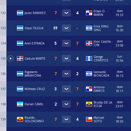
dom
Eliseo O.
132
Javier RAMIREZ
MARIN
19:33
dom
Erick KING
133
Oscar TILGUA
SING
16:30
dom
Jhon Castillo -
134
Ariel ESTRADA
CPB
23:08
lun
George
135
Castulo MARTE
CERRITOS
10:56
dom
Rigoberto
Leonardo
136
BARAHONA
MONCADA
18:13
dom
Antonio
137
Wilfredo CRUZ
RAMOS
18:11
dom
Brusby DE LA
138
Daniel CAMIL
ROSA
23:07
dom
Ricardo
Manuel
139
SOLORZANO
SOTO
18:50