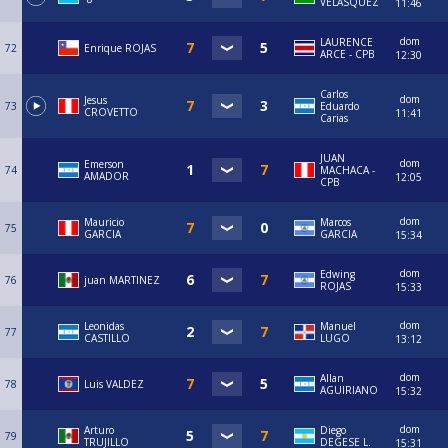
VELASQUEZ
11:46
dom
LAURENCE
72
Enrique ROJAS
ARCE - CPB
12:30
Carlos
dom
Jesus
73
Eduardo
CROVETTO
11:41
Carias
JUAN
dom
Emerson
74
MACHACA -
AMADOR
12:05
CPB
dom
Mauricio
Marcos
75
GARCIA
GARCIA
15:34
dom
Edwing
76
juan MARTINEZ
ROJAS
15:33
dom
Leonidas
Manuel
77
CASTILLO
LUGO
13:12
dom
Allan
78
Luis VALDEZ
AGUIRIANO
15:32
dom
Arturo
Diego
79
TRUJILLO
DEGESE L.
15:31