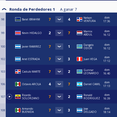
Ronda de Perdedores 1
A ganar
7
dom
Nelson
98
Barat IBRAHIM
VENTURA
17:36
dom
Marnix
99
Kevin HIDALGO
ABDUL
16:12
dom
Dangelo
100
Javier RAMIREZ
ODOR
16:12
dom
102
Ariel ESTRADA
Juan VEGA
17:12
dom
Gunnar
103
Castulo MARTE
LEONARDO
16:40
dom
106
Octavio ARCILA
Daniel CAMIL
17:13
dom
Ricardo
Ronald
107
SOLORZANO
RODRIGUEZ
16:39
dom
Armando
Jose
108
BUENIDA
DELGADO
18:14