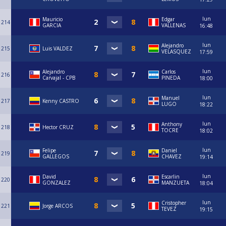
lun
Mauricio
Edgar
214
GARCIA
VALLENAS
16:48
lun
Alejandro
215
Luis VALDEZ
VELASQUEZ
17:59
lun
⁠Alejandro
Carlos
216
Carvajal - CPB
PINEDA
18:00
lun
Manuel
217
Kenny CASTRO
LUGO
18:22
lun
Anthony
218
Hector CRUZ
TOCRE
18:02
lun
Felipe
Daniel
219
GALLEGOS
CHAVEZ
19:14
lun
David
Escarlin
220
GONZALEZ
MANZUETA
18:04
lun
Cristopher
221
Jorge ARCOS
TEVEZ
19:15