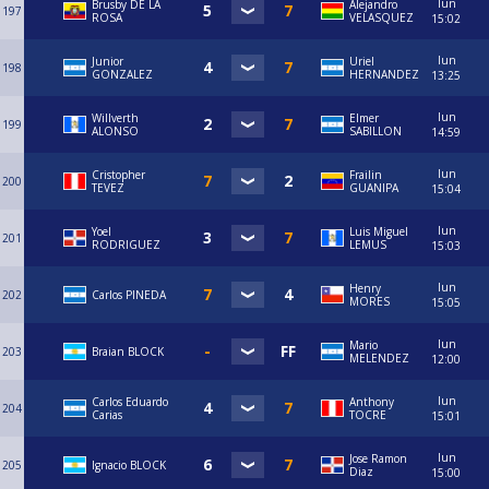
lun
Brusby DE LA
Alejandro
197
ROSA
VELASQUEZ
15:02
lun
Junior
Uriel
198
GONZALEZ
HERNANDEZ
13:25
lun
Willverth
Elmer
199
ALONSO
SABILLON
14:59
lun
Cristopher
Frailin
200
TEVEZ
GUANIPA
15:04
lun
Yoel
Luis Miguel
201
RODRIGUEZ
LEMUS
15:03
lun
Henry
202
Carlos PINEDA
MORES
15:05
lun
Mario
203
Braian BLOCK
MELENDEZ
12:00
lun
Carlos Eduardo
Anthony
204
Carias
TOCRE
15:01
lun
Jose Ramon
205
Ignacio BLOCK
Diaz
15:00