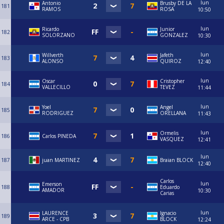
lun
Antonio
Brusby DE LA
181
RAMOS
ROSA
10:50
lun
Ricardo
Junior
182
SOLORZANO
GONZALEZ
10:30
lun
Willverth
Jafeth
183
ALONSO
QUIROZ
12:40
lun
Oscar
Cristopher
184
VALLECILLO
TEVEZ
11:44
lun
Yoel
Angel
185
RODRIGUEZ
ORELLANA
11:43
lun
Ormelis
186
Carlos PINEDA
VASQUEZ
12:41
lun
187
juan MARTINEZ
Braian BLOCK
12:40
Carlos
lun
Emerson
188
Eduardo
AMADOR
10:30
Carias
lun
LAURENCE
Ignacio
189
ARCE - CPB
BLOCK
12:24