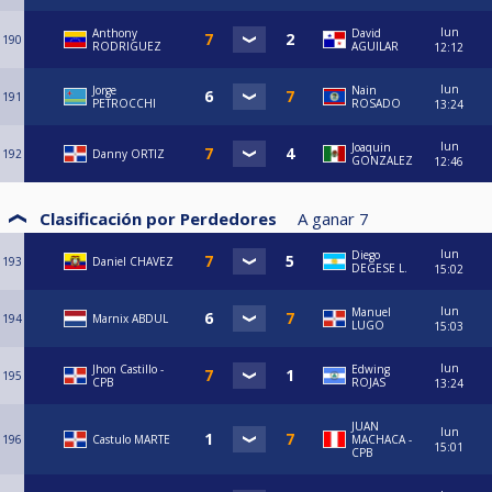
lun
Anthony
David
190
RODRIGUEZ
AGUILAR
12:12
lun
Jorge
Nain
191
PETROCCHI
ROSADO
13:24
lun
Joaquin
192
Danny ORTIZ
GONZALEZ
12:46
Clasificación por Perdedores
A ganar
7
lun
Diego
193
Daniel CHAVEZ
DEGESE L.
15:02
lun
Manuel
194
Marnix ABDUL
LUGO
15:03
lun
Jhon Castillo -
Edwing
195
CPB
ROJAS
13:24
JUAN
lun
196
Castulo MARTE
MACHACA -
15:01
CPB