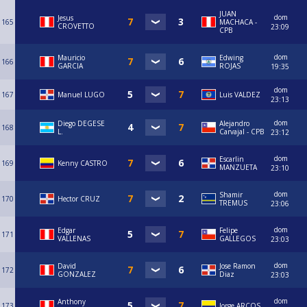
JUAN
dom
Jesus
165
MACHACA -
CROVETTO
23:09
CPB
dom
Mauricio
Edwing
166
GARCIA
ROJAS
19:35
dom
167
Manuel LUGO
Luis VALDEZ
23:13
dom
Diego DEGESE
⁠Alejandro
168
L.
Carvajal - CPB
23:12
dom
Escarlin
169
Kenny CASTRO
MANZUETA
23:10
dom
Shamir
170
Hector CRUZ
TREMUS
23:06
dom
Edgar
Felipe
171
VALLENAS
GALLEGOS
23:03
dom
David
Jose Ramon
172
GONZALEZ
Diaz
23:03
dom
Anthony
173
Jorge ARCOS