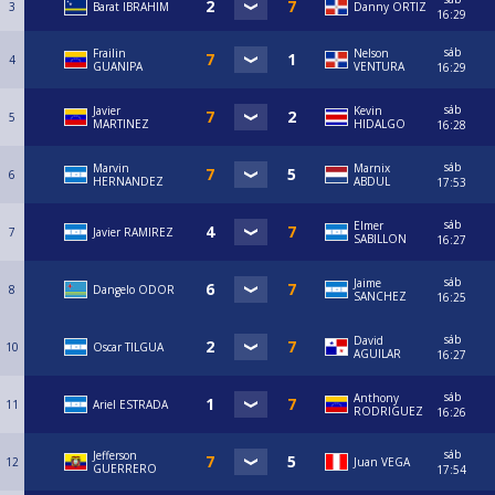
3
Barat IBRAHIM
Danny ORTIZ
16:29
sáb
Frailin
Nelson
4
GUANIPA
VENTURA
16:29
sáb
Javier
Kevin
5
MARTINEZ
HIDALGO
16:28
sáb
Marvin
Marnix
6
HERNANDEZ
ABDUL
17:53
sáb
Elmer
7
Javier RAMIREZ
SABILLON
16:27
sáb
Jaime
8
Dangelo ODOR
SANCHEZ
16:25
sáb
David
10
Oscar TILGUA
AGUILAR
16:27
sáb
Anthony
11
Ariel ESTRADA
RODRIGUEZ
16:26
sáb
Jefferson
12
Juan VEGA
GUERRERO
17:54