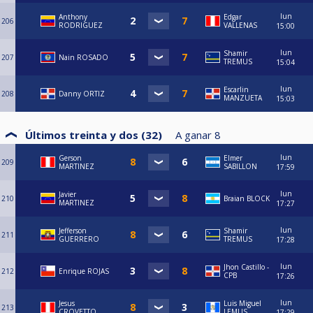
lun
Anthony
Edgar
206
RODRIGUEZ
VALLENAS
15:00
lun
Shamir
207
Nain ROSADO
TREMUS
15:04
lun
Escarlin
208
Danny ORTIZ
MANZUETA
15:03
Últimos treinta y dos (32)
A ganar
8
lun
Gerson
Elmer
209
MARTINEZ
SABILLON
17:59
lun
Javier
210
Braian BLOCK
MARTINEZ
17:27
lun
Jefferson
Shamir
211
GUERRERO
TREMUS
17:28
lun
Jhon Castillo -
212
Enrique ROJAS
CPB
17:26
lun
Jesus
Luis Miguel
213
CROVETTO
LEMUS
17:29