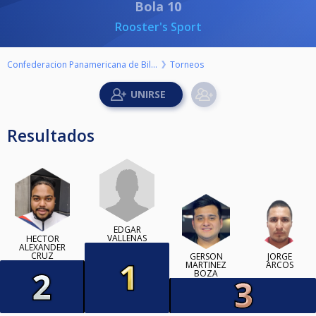
Bola 10
Rooster's Sport
Confederacion Panamericana de Billar
Torneos
Resultados
EDGAR
VALLENAS
HECTOR
ALEXANDER
CRUZ
GERSON
JORGE
MARTINEZ
ARCOS
BOZA