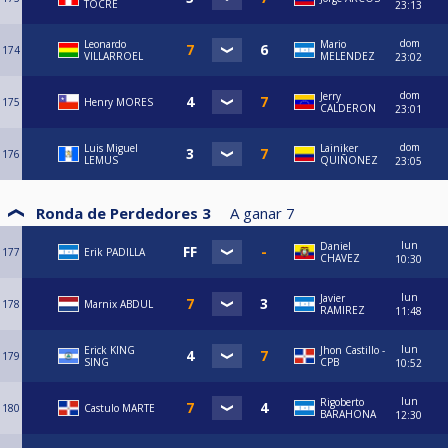
TOCRE
23:13
dom
Leonardo
Mario
174
VILLARROEL
MELENDEZ
23:02
dom
Jerry
175
Henry MORES
CALDERON
23:01
dom
Luis Miguel
Lainiker
176
LEMUS
QUIÑONEZ
23:05
Ronda de Perdedores 3
A ganar
7
lun
Daniel
177
Erik PADILLA
CHAVEZ
10:30
lun
Javier
178
Marnix ABDUL
RAMIREZ
11:48
lun
Erick KING
Jhon Castillo -
179
SING
CPB
10:52
lun
Rigoberto
180
Castulo MARTE
BARAHONA
12:30