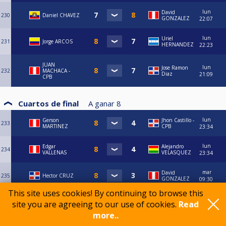
lun
David
230
Daniel CHAVEZ
GONZALEZ
22:07
lun
Uriel
231
Jorge ARCOS
HERNANDEZ
22:23
JUAN
lun
Jose Ramon
232
MACHACA -
Diaz
21:09
CPB
Cuartos de final
A ganar
8
lun
Gerson
Jhon Castillo -
233
MARTINEZ
CPB
23:34
lun
Edgar
Alejandro
234
VALLENAS
VELASQUEZ
23:34
mar
David
235
Hector CRUZ
GONZALEZ
09:30
This site uses cookies! By continuing to browse this
JUAN
mar
site you are agreeing to our use of cookies.
Read
236
Jorge ARCOS
MACHACA -
09:32
CPB
more..