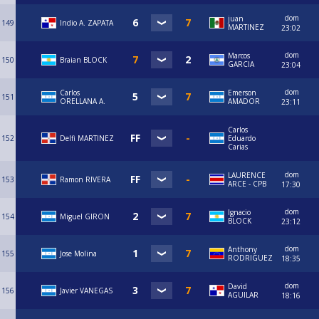
dom
juan
149
Indio A. ZAPATA
MARTINEZ
23:02
dom
Marcos
150
Braian BLOCK
GARCIA
23:04
dom
Carlos
Emerson
151
ORELLANA A.
AMADOR
23:11
Carlos
152
Delfi MARTINEZ
Eduardo
Carias
dom
LAURENCE
153
Ramon RIVERA
ARCE - CPB
17:30
dom
Ignacio
154
Miguel GIRON
BLOCK
23:12
dom
Anthony
155
Jose Molina
RODRIGUEZ
18:35
dom
David
156
Javier VANEGAS
AGUILAR
18:16