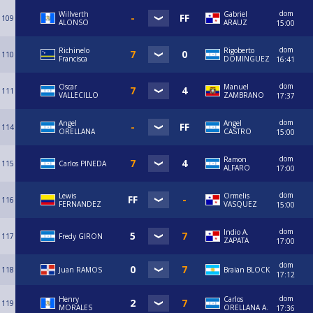
dom
Willverth
Gabriel
109
ALONSO
ARAUZ
15:00
dom
Richinelo
Rigoberto
110
Francisca
DOMINGUEZ
16:41
dom
Oscar
Manuel
111
VALLECILLO
ZAMBRANO
17:37
dom
Angel
Angel
114
ORELLANA
CASTRO
15:00
dom
Ramon
115
Carlos PINEDA
ALFARO
17:00
dom
Lewis
Ormelis
116
FERNANDEZ
VASQUEZ
15:00
dom
Indio A.
117
Fredy GIRON
ZAPATA
17:00
dom
118
Juan RAMOS
Braian BLOCK
17:12
dom
Henry
Carlos
119
MORALES
ORELLANA A.
17:36