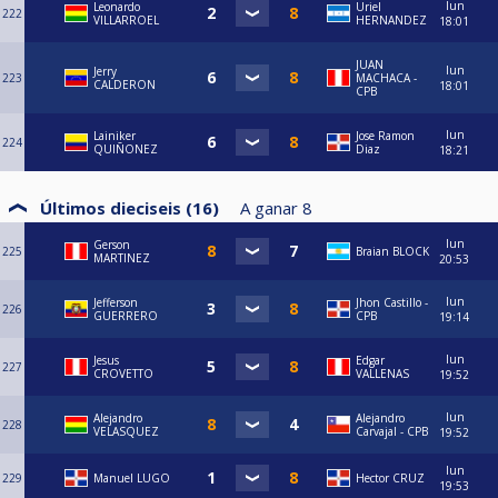
lun
Leonardo
Uriel
222
VILLARROEL
HERNANDEZ
18:01
JUAN
lun
Jerry
223
MACHACA -
CALDERON
18:01
CPB
lun
Lainiker
Jose Ramon
224
QUIÑONEZ
Diaz
18:21
Últimos dieciseis (16)
A ganar
8
lun
Gerson
225
Braian BLOCK
MARTINEZ
20:53
lun
Jefferson
Jhon Castillo -
226
GUERRERO
CPB
19:14
lun
Jesus
Edgar
227
CROVETTO
VALLENAS
19:52
lun
Alejandro
⁠Alejandro
228
VELASQUEZ
Carvajal - CPB
19:52
lun
229
Manuel LUGO
Hector CRUZ
19:53