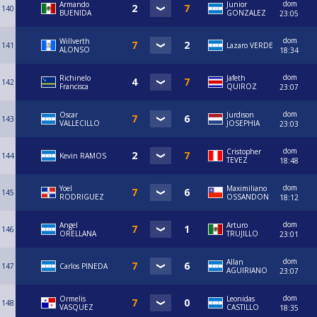
dom
Armando
Junior
140
BUENIDA
GONZALEZ
23:05
dom
Willverth
141
Lazaro VERDE
ALONSO
18:34
dom
Richinelo
Jafeth
142
Francisca
QUIROZ
23:07
dom
Oscar
Jurdison
143
VALLECILLO
JOSEPHIA
23:03
dom
Cristopher
144
Kevin RAMOS
TEVEZ
18:48
dom
Yoel
Maximiliano
145
RODRIGUEZ
OSSANDON
18:12
dom
Angel
Arturo
146
ORELLANA
TRUJILLO
23:01
dom
Allan
147
Carlos PINEDA
AGUIRIANO
23:07
dom
Ormelis
Leonidas
148
VASQUEZ
CASTILLO
18:35