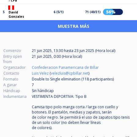
- CPB
56%
5
6 (5/1)
71 (40/31)
David
Gonzales
MUESTRA MÁS
Comienzo
21 jun 2025, 13:30
hasta
23 jun 2025 (Hora local)
Entry open
21 jun 2025, 0:00 (Hora local)
from
Organizador
Confederacion Panamericana de Billar
Contacto
Luis Velez
(
velezluis@cpbillar.net
)
Formato
Double to Single elimination (118
participantes
)
A ganar
7
Hándicap
Sin hándicap
Indumentaria
VESTIMENTA DEPORTIVA: Tipo B
Camisa tipo polo manga corta / larga con cuello y
botones. El pantalón, medias y zapatos, serán
de color negro. Se permitirá el uso de zapatos tipo tenis
de un solo color (no deben llevar líneas
de colores).