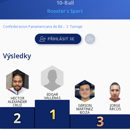
10-Ball
Rooster's Sport
Confederacion Panamericana de Billar
Turnaje
Výsledky
EDGAR
VALLENAS
HECTOR
ALEXANDER
CRUZ
GERSON
JORGE
MARTINEZ
ARCOS
BOZA