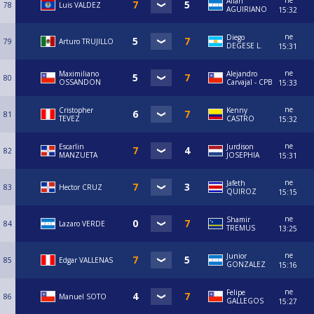
ne
Allan
78
Luis VALDEZ
AGUIRIANO
15:32
ne
Diego
79
Arturo TRUJILLO
DEGESE L.
15:31
ne
Maximiliano
⁠Alejandro
80
OSSANDON
Carvajal - CPB
15:33
ne
Cristopher
Kenny
81
TEVEZ
CASTRO
15:32
ne
Escarlin
Jurdison
82
MANZUETA
JOSEPHIA
15:31
ne
Jafeth
83
Hector CRUZ
QUIROZ
15:15
ne
Shamir
84
Lazaro VERDE
TREMUS
13:25
ne
Junior
85
Edgar VALLENAS
GONZALEZ
15:16
ne
Felipe
86
Manuel SOTO
GALLEGOS
15:27