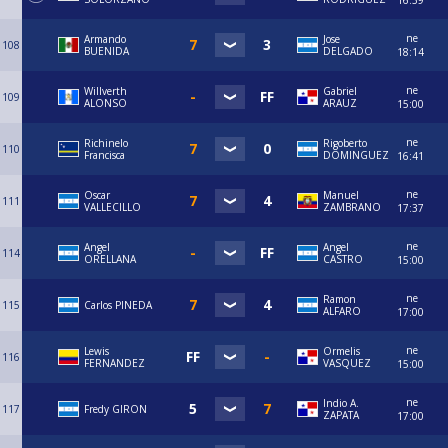
16:39
ne
Armando
Jose
108
BUENIDA
DELGADO
18:14
ne
Willverth
Gabriel
109
ALONSO
ARAUZ
15:00
ne
Richinelo
Rigoberto
110
Francisca
DOMINGUEZ
16:41
ne
Oscar
Manuel
111
VALLECILLO
ZAMBRANO
17:37
ne
Angel
Angel
114
ORELLANA
CASTRO
15:00
ne
Ramon
115
Carlos PINEDA
ALFARO
17:00
ne
Lewis
Ormelis
116
FERNANDEZ
VASQUEZ
15:00
ne
Indio A.
117
Fredy GIRON
ZAPATA
17:00