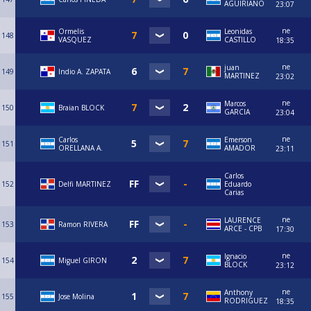
AGUIRIANO
23:07
ne
Ormelis
Leonidas
148
VASQUEZ
CASTILLO
18:35
ne
juan
149
Indio A. ZAPATA
MARTINEZ
23:02
ne
Marcos
150
Braian BLOCK
GARCIA
23:04
ne
Carlos
Emerson
151
ORELLANA A.
AMADOR
23:11
Carlos
152
Delfi MARTINEZ
Eduardo
Carias
ne
LAURENCE
153
Ramon RIVERA
ARCE - CPB
17:30
ne
Ignacio
154
Miguel GIRON
BLOCK
23:12
ne
Anthony
155
Jose Molina
RODRIGUEZ
18:35