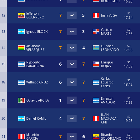
RODRIGUEZ
16:26
so
Jefferson
12
Juan VEGA
GUERRERO
17:54
so
Castulo
13
Ignacio BLOCK
MARTE
17:55
so
Alejandro
Gunnar
14
VELASQUEZ
LEONARDO
17:55
so
Rigoberto
Enrique
15
BARAHONA
ROJAS
17:58
Carlos
so
18
Wilfredo CRUZ
Eduardo
18:12
Carias
so
Emerson
19
Octavio ARCILA
AMADOR
17:56
JUAN
so
20
Daniel CAMIL
MACHACA -
19:06
CPB
so
Mauricio
Ricardo
21
GARCIA
SOLORZANO
17:59