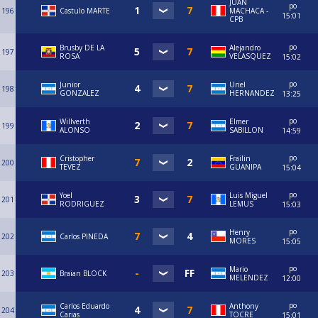
JUAN
po
196
Castulo MARTE
MACHACA -
15:01
CPB
po
Brusby DE LA
Alejandro
197
ROSA
VELASQUEZ
15:02
po
Junior
Uriel
198
GONZALEZ
HERNANDEZ
13:25
po
Willverth
Elmer
199
ALONSO
SABILLON
14:59
po
Cristopher
Frailin
200
TEVEZ
GUANIPA
15:04
po
Yoel
Luis Miguel
201
RODRIGUEZ
LEMUS
15:03
po
Henry
202
Carlos PINEDA
MORES
15:05
po
Mario
203
Braian BLOCK
MELENDEZ
12:00
po
Carlos Eduardo
Anthony
204
Carias
TOCRE
15:01