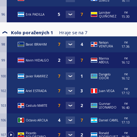
LEMUS
16:11
ne
Lainiker
96
Erik PADILLA
QUIÑONEZ
15:30
Kolo poražených 1
Hraje se na
7
ne
Nelson
98
Barat IBRAHIM
VENTURA
17:36
ne
Marnix
99
Kevin HIDALGO
ABDUL
16:12
ne
Dangelo
100
Javier RAMIREZ
ODOR
16:12
ne
102
Ariel ESTRADA
Juan VEGA
17:12
ne
Gunnar
103
Castulo MARTE
LEONARDO
16:40
ne
106
Octavio ARCILA
Daniel CAMIL
17:13
ne
Ricardo
Ronald
107
SOLORZANO
RODRIGUEZ