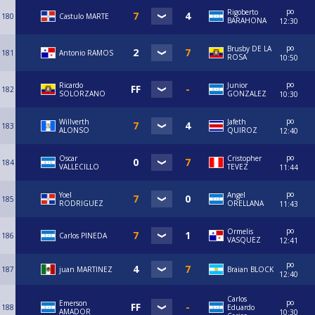
po
Rigoberto
180
Castulo MARTE
BARAHONA
12:30
po
Brusby DE LA
181
Antonio RAMOS
ROSA
10:50
po
Ricardo
Junior
182
SOLORZANO
GONZALEZ
10:30
po
Willverth
Jafeth
183
ALONSO
QUIROZ
12:40
po
Oscar
Cristopher
184
VALLECILLO
TEVEZ
11:44
po
Yoel
Angel
185
RODRIGUEZ
ORELLANA
11:43
po
Ormelis
186
Carlos PINEDA
VASQUEZ
12:41
po
187
juan MARTINEZ
Braian BLOCK
12:40
Carlos
po
Emerson
188
Eduardo
AMADOR
10:30