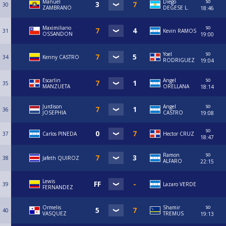
so
Manuel
Diego
30
ZAMBRANO
DEGESE L.
18:46
so
Maximiliano
31
Kevin RAMOS
OSSANDON
19:00
so
Yoel
34
Kenny CASTRO
RODRIGUEZ
19:04
so
Escarlin
Angel
35
MANZUETA
ORELLANA
18:14
so
Jurdison
Angel
36
JOSEPHIA
CASTRO
19:08
so
37
Carlos PINEDA
Hector CRUZ
18:47
so
Ramon
38
Jafeth QUIROZ
ALFARO
22:15
Lewis
39
Lazaro VERDE
FERNANDEZ
so
Ormelis
Shamir
40
VASQUEZ
TREMUS
19:13