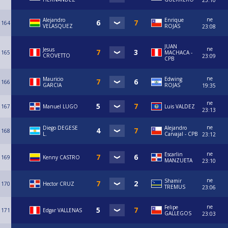
23:10
ne
Alejandro
Enrique
164
VELASQUEZ
ROJAS
23:08
JUAN
ne
Jesus
165
MACHACA -
CROVETTO
23:09
CPB
ne
Mauricio
Edwing
166
GARCIA
ROJAS
19:35
ne
167
Manuel LUGO
Luis VALDEZ
23:13
ne
Diego DEGESE
⁠Alejandro
168
L.
Carvajal - CPB
23:12
ne
Escarlin
169
Kenny CASTRO
MANZUETA
23:10
ne
Shamir
170
Hector CRUZ
TREMUS
23:06
ne
Felipe
171
Edgar VALLENAS
GALLEGOS
23:03