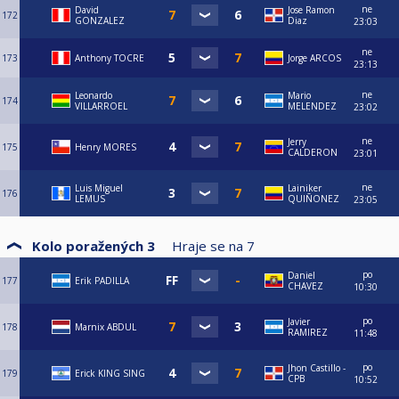
ne
David
Jose Ramon
172
GONZALEZ
Diaz
23:03
ne
173
Anthony TOCRE
Jorge ARCOS
23:13
ne
Leonardo
Mario
174
VILLARROEL
MELENDEZ
23:02
ne
Jerry
175
Henry MORES
CALDERON
23:01
ne
Luis Miguel
Lainiker
176
LEMUS
QUIÑONEZ
23:05
Kolo poražených 3
Hraje se na
7
po
Daniel
177
Erik PADILLA
CHAVEZ
10:30
po
Javier
178
Marnix ABDUL
RAMIREZ
11:48
po
Jhon Castillo -
179
Erick KING SING
CPB
10:52