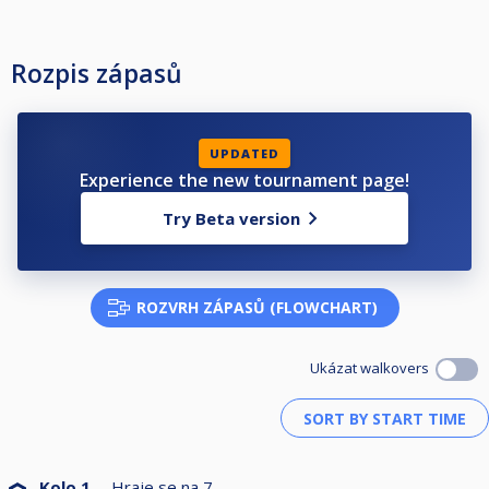
Rozpis zápasů
UPDATED
Experience the new tournament page!
Try Beta version
ROZVRH ZÁPASŮ (FLOWCHART)
Ukázat walkovers
Kolo 1
Hraje se na
7