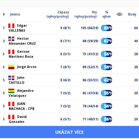
Zápasy
Hry
%
#
Jméno
Body
(výhry/prohry)
(výhry/prohry)
výher
Edgar
63%
1
9 (8/1)
105 (66/39)
60
VALLENAS
Hector
67%
2
8 (7/1)
88 (59/29)
40
Alexander CRUZ
Gerson
56%
3
6 (5/1)
73 (41/32)
28
Martinez Boza
58%
Jorge Arcos
3
7 (6/1)
89 (52/37)
28
John
62%
5
8 (6/2)
86 (53/33)
20
CASTILLO
Alejandro
55%
5
7 (5/2)
85 (47/38)
20
Velasquez
JUAN
56%
5
7 (5/2)
78 (44/34)
20
MACHACA - CPB
David
56%
5
6 (5/1)
71 (40/31)
20
Gonzales
UKÁZAT VÍCE