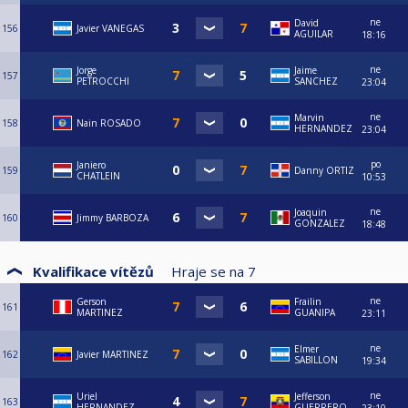
ne
David
156
Javier VANEGAS
AGUILAR
18:16
ne
Jorge
Jaime
157
PETROCCHI
SANCHEZ
23:04
ne
Marvin
158
Nain ROSADO
HERNANDEZ
23:04
po
Janiero
159
Danny ORTIZ
CHATLEIN
10:53
ne
Joaquin
160
Jimmy BARBOZA
GONZALEZ
18:48
Kvalifikace vítězů
Hraje se na
7
ne
Gerson
Frailin
161
MARTINEZ
GUANIPA
23:11
ne
Elmer
162
Javier MARTINEZ
SABILLON
19:34
ne
Uriel
Jefferson
163
HERNANDEZ
GUERRERO