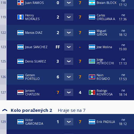
ne
118
Juan RAMOS
Braian BLOCK
17:12
ne
Henry
Carlos
119
MORALES
ORELLANA A.
17:36
ne
Miguel
122
Marcos DIAZ
GIRON
18:12
ne
123
Josue SANCHEZ
Jose Molina
15:00
ne
Jorge
125
Denis SUAREZ
PETROCCHI
17:13
ne
Gerson
Nain
126
PORTILLO
ROSADO
17:53
ne
Janiero
Rodrigo
127
CHATLEIN
ROVIROSA
18:14
Kolo poražených 2
Hraje se na
7
ne
Victor
129
Erik PADILLA
GAMONEDA
18:12