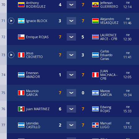
ne
Anthony
Jefferson
70
RODRIGUEZ
GUERRERO
12:14
ne
Alejandro
71
Ignacio BLOCK
VELASQUEZ
11:46
ne
LAURENCE
72
Enrique ROJAS
ARCE - CPB
12:30
Carlos
ne
Jesus
73
Eduardo
CROVETTO
11:41
Carias
JUAN
ne
Emerson
74
MACHACA -
AMADOR
12:05
CPB
ne
Mauricio
Marcos
75
GARCIA
GARCIA
15:34
ne
Edwing
76
juan MARTINEZ
ROJAS
15:33
ne
Leonidas
Manuel
77
CASTILLO
LUGO
13:12