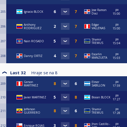
po
Jose Ramon
205
Ignacio BLOCK
Diaz
15:00
po
Anthony
Edgar
206
RODRIGUEZ
VALLENAS
15:00
po
Shamir
207
Nain ROSADO
TREMUS
15:04
po
Escarlin
208
Danny ORTIZ
MANZUETA
15:03
Last 32
Hraje se na
8
po
Gerson
Elmer
209
MARTINEZ
SABILLON
17:59
po
210
Javier MARTINEZ
Braian BLOCK
17:27
po
Jefferson
Shamir
211
GUERRERO
TREMUS
17:28
po
Jhon Castillo -
212
Enrique ROJAS