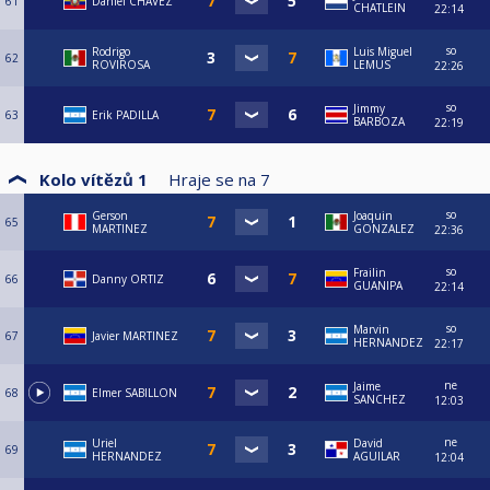
61
Daniel CHAVEZ
CHATLEIN
22:14
so
Rodrigo
Luis Miguel
62
ROVIROSA
LEMUS
22:26
so
Jimmy
63
Erik PADILLA
BARBOZA
22:19
Kolo vítězů 1
Hraje se na
7
so
Gerson
Joaquin
65
MARTINEZ
GONZALEZ
22:36
so
Frailin
66
Danny ORTIZ
GUANIPA
22:14
so
Marvin
67
Javier MARTINEZ
HERNANDEZ
22:17
ne
Jaime
68
Elmer SABILLON
SANCHEZ
12:03
ne
Uriel
David
69
HERNANDEZ
AGUILAR
12:04