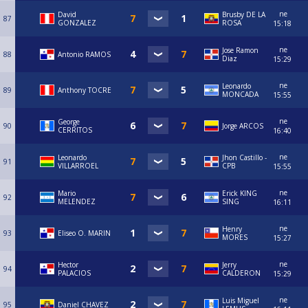
ne
David
Brusby DE LA
87
GONZALEZ
ROSA
15:18
ne
Jose Ramon
88
Antonio RAMOS
Diaz
15:29
ne
Leonardo
89
Anthony TOCRE
MONCADA
15:55
ne
George
90
Jorge ARCOS
CERRITOS
16:40
ne
Leonardo
Jhon Castillo -
91
VILLARROEL
CPB
15:55
ne
Mario
Erick KING
92
MELENDEZ
SING
16:11
ne
Henry
93
Eliseo O. MARIN
MORES
15:27
ne
Hector
Jerry
94
PALACIOS
CALDERON
15:29
ne
Luis Miguel
95
Daniel CHAVEZ