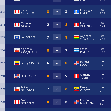
CPB
17:26
po
Jesus
Luis Miguel
213
CROVETTO
LEMUS
17:29
po
Mauricio
Edgar
214
GARCIA
VALLENAS
16:48
po
Alejandro
215
Luis VALDEZ
VELASQUEZ
17:59
po
⁠Alejandro
Carlos
216
Carvajal - CPB
PINEDA
18:00
po
Manuel
217
Kenny CASTRO
LUGO
18:22
po
Anthony
218
Hector CRUZ
TOCRE
18:02
po
Felipe
Daniel
219
GALLEGOS
CHAVEZ
19:14
po
David
Escarlin
220
GONZALEZ
MANZUETA
18:04