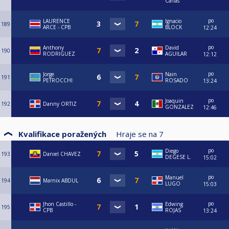
Carias
po
LAURENCE
Ignacio
189
ARCE - CPB
BLOCK
12:24
po
Anthony
David
190
RODRIGUEZ
AGUILAR
12:12
po
Jorge
Nain
191
PETROCCHI
ROSADO
13:24
po
Joaquin
192
Danny ORTIZ
GONZALEZ
12:46
Kvalifikace poražených
Hraje se na
7
po
Diego
193
Daniel CHAVEZ
DEGESE L.
15:02
po
Manuel
194
Marnix ABDUL
LUGO
15:03
po
Jhon Castillo -
Edwing
195
CPB
ROJAS
13:24