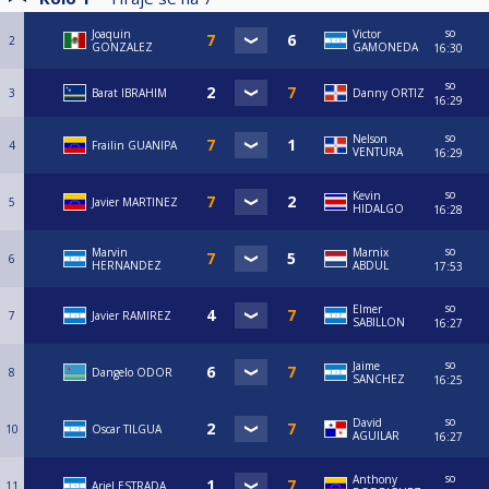
so
Joaquin
Victor
2
GONZALEZ
GAMONEDA
16:30
so
3
Barat IBRAHIM
Danny ORTIZ
16:29
so
Nelson
4
Frailin GUANIPA
VENTURA
16:29
so
Kevin
5
Javier MARTINEZ
HIDALGO
16:28
so
Marvin
Marnix
6
HERNANDEZ
ABDUL
17:53
so
Elmer
7
Javier RAMIREZ
SABILLON
16:27
so
Jaime
8
Dangelo ODOR
SANCHEZ
16:25
so
David
10
Oscar TILGUA
AGUILAR
16:27
so
Anthony
11
Ariel ESTRADA