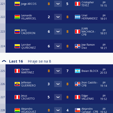
po
Cristopher
221
Jorge ARCOS
TEVEZ
19:15
po
Leonardo
Uriel
222
VILLARROEL
HERNANDEZ
18:01
JUAN
po
Jerry
223
MACHACA -
CALDERON
18:01
CPB
po
Lainiker
Jose Ramon
224
QUIÑONEZ
Diaz
18:21
Last 16
Hraje se na
8
po
Gerson
225
Braian BLOCK
MARTINEZ
20:53
po
Jefferson
Jhon Castillo -
226
GUERRERO
CPB
19:14
po
Jesus
Edgar
227
CROVETTO
VALLENAS
19:52
po
Alejandro
⁠Alejandro
228
VELASQUEZ
Carvajal - CPB
19:52