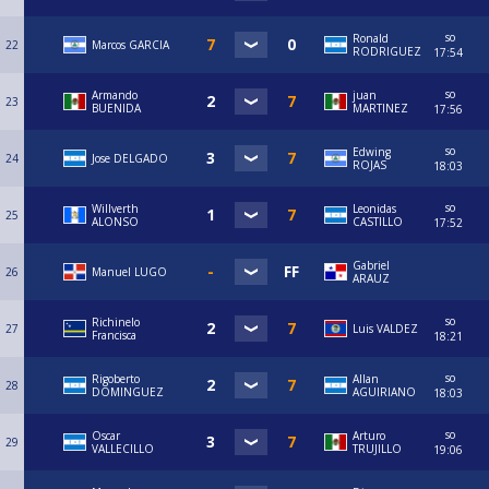
so
Ronald
22
Marcos GARCIA
RODRIGUEZ
17:54
so
Armando
juan
23
BUENIDA
MARTINEZ
17:56
so
Edwing
24
Jose DELGADO
ROJAS
18:03
so
Willverth
Leonidas
25
ALONSO
CASTILLO
17:52
Gabriel
26
Manuel LUGO
ARAUZ
so
Richinelo
27
Luis VALDEZ
Francisca
18:21
so
Rigoberto
Allan
28
DOMINGUEZ
AGUIRIANO
18:03
so
Oscar
Arturo
29
VALLECILLO
TRUJILLO
19:06