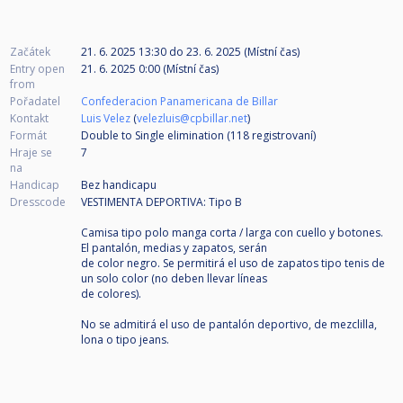
Začátek
21. 6. 2025 13:30
do
23. 6. 2025 (Místní čas)
Entry open
21. 6. 2025 0:00 (Místní čas)
from
Pořadatel
Confederacion Panamericana de Billar
Kontakt
Luis Velez
(
velezluis@cpbillar.net
)
Formát
Double to Single elimination (118
registrovaní
)
Hraje se
7
na
Handicap
Bez handicapu
Dresscode
VESTIMENTA DEPORTIVA: Tipo B
Camisa tipo polo manga corta / larga con cuello y botones.
El pantalón, medias y zapatos, serán
de color negro. Se permitirá el uso de zapatos tipo tenis de
un solo color (no deben llevar líneas
de colores).
No se admitirá el uso de pantalón deportivo, de mezclilla,
lona o tipo jeans.