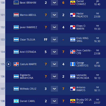
po
Daniel
130
Barat IBRAHIM
CHAVEZ
10:40
ne
Hector
131
Marnix ABDUL
PALACIOS
23:09
ne
Eliseo O.
132
Javier RAMIREZ
MARIN
19:33
ne
Erick KING
133
Oscar TILGUA
SING
16:30
ne
Jhon Castillo -
134
Ariel ESTRADA
CPB
23:08
po
George
135
Castulo MARTE
CERRITOS
10:56
ne
Rigoberto
Leonardo
136
BARAHONA
MONCADA
18:13
ne
Antonio
137
Wilfredo CRUZ
RAMOS
18:11
ne
Brusby DE LA
138
Daniel CAMIL
ROSA
23:07