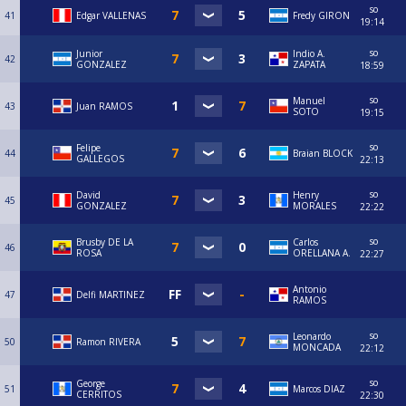
so
41
Edgar VALLENAS
Fredy GIRON
19:14
so
Junior
Indio A.
42
GONZALEZ
ZAPATA
18:59
so
Manuel
43
Juan RAMOS
SOTO
19:15
so
Felipe
44
Braian BLOCK
GALLEGOS
22:13
so
David
Henry
45
GONZALEZ
MORALES
22:22
so
Brusby DE LA
Carlos
46
ROSA
ORELLANA A.
22:27
Antonio
47
Delfi MARTINEZ
RAMOS
so
Leonardo
50
Ramon RIVERA
MONCADA
22:12
so
George
51
Marcos DIAZ
CERRITOS
22:30