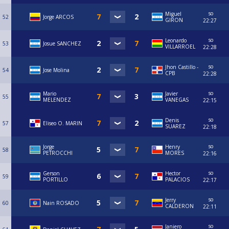
so
Miguel
52
Jorge ARCOS
GIRON
22:27
so
Leonardo
53
Josue SANCHEZ
VILLARROEL
22:28
so
Jhon Castillo -
54
Jose Molina
CPB
22:28
so
Mario
Javier
55
MELENDEZ
VANEGAS
22:15
so
Denis
57
Eliseo O. MARIN
SUAREZ
22:18
so
Jorge
Henry
58
PETROCCHI
MORES
22:16
so
Gerson
Hector
59
PORTILLO
PALACIOS
22:17
so
Jerry
60
Nain ROSADO
CALDERON
22:11
so
Janiero