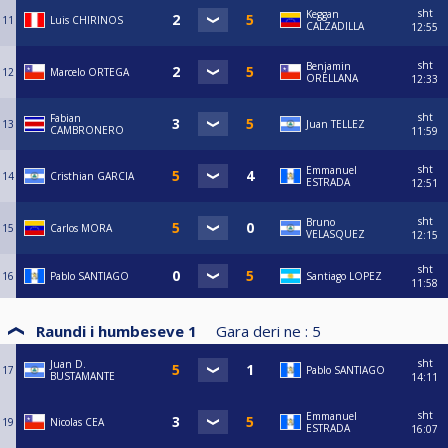
sht
Keggan
11
Luis CHIRINOS
CALZADILLA
12:55
sht
Benjamin
12
Marcelo ORTEGA
ORELLANA
12:33
sht
Fabian
13
Juan TELLEZ
CAMBRONERO
11:59
sht
Emmanuel
14
Cristhian GARCIA
ESTRADA
12:51
sht
Bruno
15
Carlos MORA
VELASQUEZ
12:15
sht
16
Pablo SANTIAGO
Santiago LOPEZ
11:58
Raundi i humbeseve 1
Gara deri ne :
5
sht
Juan D.
17
Pablo SANTIAGO
BUSTAMANTE
14:11
sht
Emmanuel
19
Nicolas CEA
ESTRADA
16:07