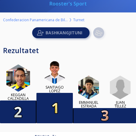
Rooster's Sport
Confederacion Panamericana de Billar
Turnet
Rezultatet
SANTIAGO
LOPEZ
KEGGAN
CALZADILLA
JUAN
EMMANUEL
TELLEZ
ESTRADA