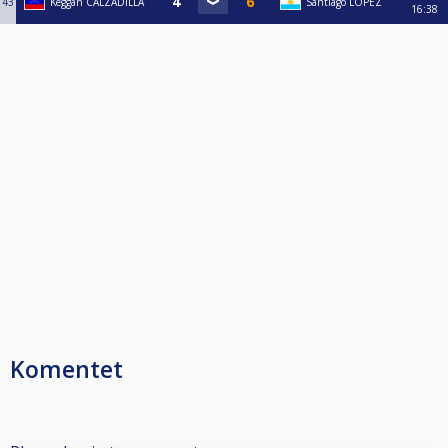
43
Keggan CALZADILLA
Santiago LOPEZ
16:38
Komentet