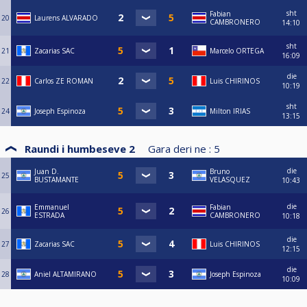
sht
Fabian
20
Laurens ALVARADO
CAMBRONERO
14:10
sht
21
Zacarias SAC
Marcelo ORTEGA
16:09
die
22
Carlos ZE ROMAN
Luis CHIRINOS
10:19
sht
24
Joseph Espinoza
Milton IRIAS
13:15
Raundi i humbeseve 2
Gara deri ne :
5
die
Juan D.
Bruno
25
BUSTAMANTE
VELASQUEZ
10:43
die
Emmanuel
Fabian
26
ESTRADA
CAMBRONERO
10:18
die
27
Zacarias SAC
Luis CHIRINOS
12:15
die
28
Aniel ALTAMIRANO
Joseph Espinoza
10:09