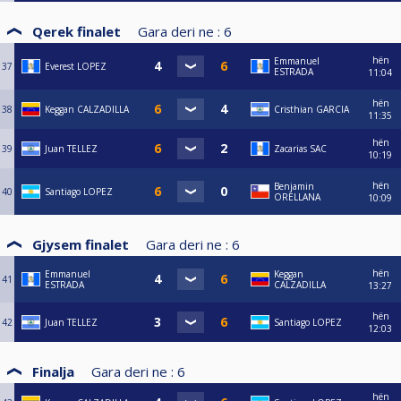
Qerek finalet
Gara deri ne :
6
hën
Emmanuel
37
Everest LOPEZ
ESTRADA
11:04
hën
38
Keggan CALZADILLA
Cristhian GARCIA
11:35
hën
39
Juan TELLEZ
Zacarias SAC
10:19
hën
Benjamin
40
Santiago LOPEZ
ORELLANA
10:09
Gjysem finalet
Gara deri ne :
6
hën
Emmanuel
Keggan
41
ESTRADA
CALZADILLA
13:27
hën
42
Juan TELLEZ
Santiago LOPEZ
12:03
Finalja
Gara deri ne :
6
hën