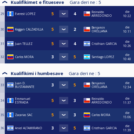
Kualifikimet e fitueseve
Gara deri ne :
5
die
Reinaldo
29
Everest LOPEZ
ARREDONDO
10:22
die
Benjamin
30
Keggan CALZADILLA
ORELLANA
10:11
die
31
Juan TELLEZ
Cristhian GARCIA
10:26
die
32
Carlos MORA
Santiago LOPEZ
10:40
Kualifikimi i humbesave
Gara deri ne :
5
die
Juan D.
Benjamin
33
BUSTAMANTE
ORELLANA
12:34
die
Emmanuel
Reinaldo
34
ESTRADA
ARREDONDO
11:37
die
35
Zacarias SAC
Carlos MORA
15:06
die
36
Aniel ALTAMIRANO
Cristhian GARCIA
11:39