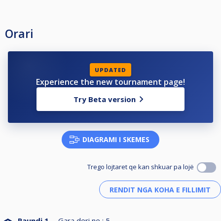
Orari
UPDATED
Experience the new tournament page!
Try Beta version
DIAGRAMI I SKEMES
Trego lojtaret qe kan shkuar pa lojë
Raundi 1
Gara deri ne :
5