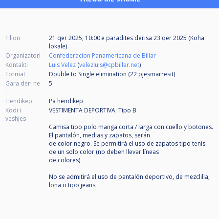
Fillon
21 qer 2025, 10:00 e paradites
derisa
23 qer 2025 (Koha
lokale)
Organizatori
Confederacion Panamericana de Billar
Kontakti
Luis Velez
(
velezluis@cpbillar.net
)
Format
Double to Single elimination (22
pjesmarresit
)
Gara deri ne
5
:
Hendikep
Pa hendikep
Kodi i
VESTIMENTA DEPORTIVA: Tipo B
veshjes
Camisa tipo polo manga corta / larga con cuello y botones.
El pantalón, medias y zapatos, serán
de color negro. Se permitirá el uso de zapatos tipo tenis
de un solo color (no deben llevar líneas
de colores).
No se admitirá el uso de pantalón deportivo, de mezclilla,
lona o tipo jeans.