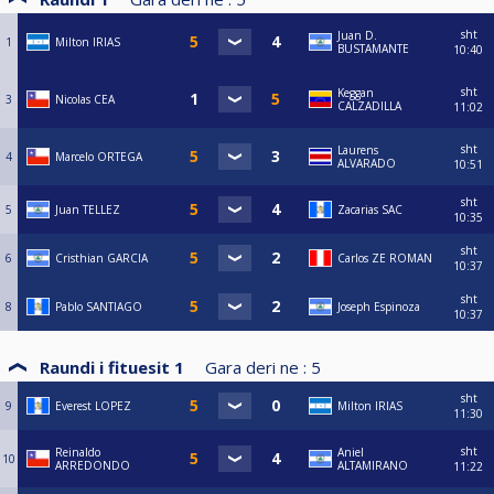
sht
Juan D.
1
Milton IRIAS
BUSTAMANTE
10:40
sht
Keggan
3
Nicolas CEA
CALZADILLA
11:02
sht
Laurens
4
Marcelo ORTEGA
ALVARADO
10:51
sht
5
Juan TELLEZ
Zacarias SAC
10:35
sht
6
Cristhian GARCIA
Carlos ZE ROMAN
10:37
sht
8
Pablo SANTIAGO
Joseph Espinoza
10:37
Raundi i fituesit 1
Gara deri ne :
5
sht
9
Everest LOPEZ
Milton IRIAS
11:30
sht
Reinaldo
Aniel
10
ARREDONDO
ALTAMIRANO
11:22