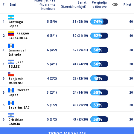
Ndeshjet - Te
Seriat
Perqindja
#
Emri
fituara - te
Piket
(fitoret/humbjet)
e fitoreve
humbura
74%
1
5 (5/0)
38 (28/10)
60
Santiago
Lopez
Keggan
62%
2
6 (5/1)
50 (31/19)
40
CALZADILLA
56%
3
6 (4/2)
52 (29/23)
28
Emmanuel
Estrada
Juan
56%
3
5 (4/1)
43 (24/19)
28
TELLEZ
43%
5
4 (2/2)
28 (12/16)
20
Benjamin
MORENO
Everest
58%
5
3 (2/1)
24 (14/10)
20
Lopez
53%
5
5 (3/2)
40 (21/19)
20
Zacarias SAC
53%
5
5 (3/2)
43 (23/20)
20
Cristhian
GARCIA
TREGO ME SHUME