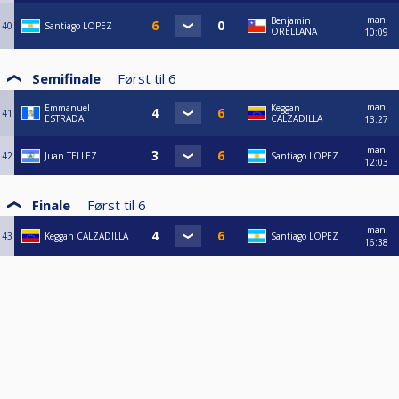
man.
Benjamin
40
Santiago LOPEZ
ORELLANA
10:09
Semifinale
Først til
6
man.
Emmanuel
Keggan
41
ESTRADA
CALZADILLA
13:27
man.
42
Juan TELLEZ
Santiago LOPEZ
12:03
Finale
Først til
6
man.
43
Keggan CALZADILLA
Santiago LOPEZ
16:38