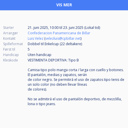
VIS MER
Starter
21. juni 2025, 10:00
til
23. juni 2025 (Lokal tid)
Arrangør
Confederacion Panamericana de Billar
Kontakt
Luis Velez
(
velezluis@cpbillar.net
)
Spilleformat
Dobbel til Enkelcup (22
deltakere
)
Først til
5
Handicap
Uten handicap
Kleskode
VESTIMENTA DEPORTIVA: Tipo B
Camisa tipo polo manga corta / larga con cuello y botones.
El pantalón, medias y zapatos, serán
de color negro. Se permitirá el uso de zapatos tipo tenis de
un solo color (no deben llevar líneas
de colores).
No se admitirá el uso de pantalón deportivo, de mezclilla,
lona o tipo jeans.