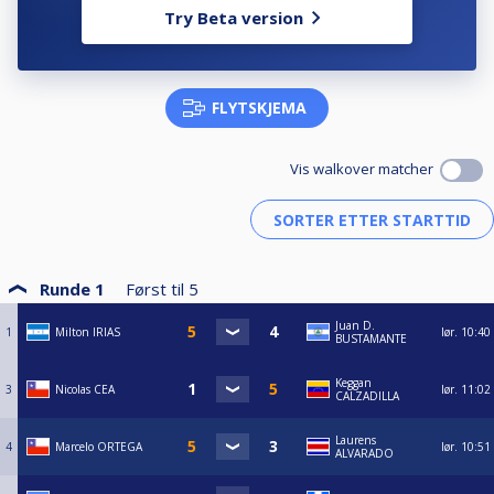
Try Beta version
FLYTSKJEMA
Vis walkover matcher
Runde 1
Først til
5
Juan D.
1
Milton IRIAS
lør.
10:40
BUSTAMANTE
Keggan
3
Nicolas CEA
lør.
11:02
CALZADILLA
Laurens
4
Marcelo ORTEGA
lør.
10:51
ALVARADO