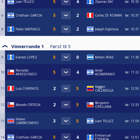
5
Juan TELLEZ
Zacarias SAC
lør.
10:35
6
Cristhian GARCIA
Carlos ZE ROMAN
lør.
10:37
8
Pablo SANTIAGO
Joseph Espinoza
lør.
10:37
Vinnerrunde 1
Først til
5
9
Everest LOPEZ
Milton IRIAS
lør.
11:30
Reinaldo
Aniel
10
lør.
11:22
ARREDONDO
ALTAMIRANO
Keggan
11
Luis CHIRINOS
lør.
12:55
CALZADILLA
Benjamin
12
Marcelo ORTEGA
lør.
12:33
ORELLANA
Fabian
13
Juan TELLEZ
lør.
11:59
CAMBRONERO
Emmanuel
14
Cristhian GARCIA
lør.
12:51
ESTRADA