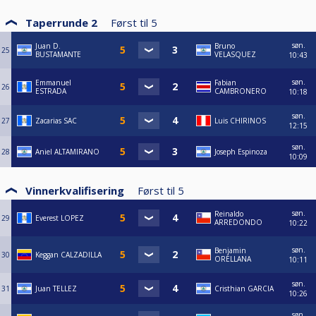
Taperrunde 2
Først til
5
søn.
Juan D.
Bruno
25
BUSTAMANTE
VELASQUEZ
10:43
søn.
Emmanuel
Fabian
26
ESTRADA
CAMBRONERO
10:18
søn.
27
Zacarias SAC
Luis CHIRINOS
12:15
søn.
28
Aniel ALTAMIRANO
Joseph Espinoza
10:09
Vinnerkvalifisering
Først til
5
søn.
Reinaldo
29
Everest LOPEZ
ARREDONDO
10:22
søn.
Benjamin
30
Keggan CALZADILLA
ORELLANA
10:11
søn.
31
Juan TELLEZ
Cristhian GARCIA
10:26
søn.