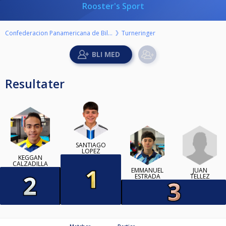
Rooster's Sport
Confederacion Panamericana de Billar
Turneringer
Resultater
SANTIAGO
LOPEZ
KEGGAN
CALZADILLA
JUAN
EMMANUEL
TELLEZ
ESTRADA