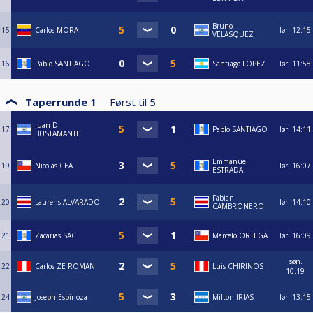
Bruno
15
Carlos MORA
lør.
12:15
VELASQUEZ
16
Pablo SANTIAGO
Santiago LOPEZ
lør.
11:58
Taperrunde 1
Først til
5
Juan D.
17
Pablo SANTIAGO
lør.
14:11
BUSTAMANTE
Emmanuel
19
Nicolas CEA
lør.
16:07
ESTRADA
Fabian
20
Laurens ALVARADO
lør.
14:10
CAMBRONERO
21
Zacarias SAC
Marcelo ORTEGA
lør.
16:09
søn.
22
Carlos ZE ROMAN
Luis CHIRINOS
10:19
24
Joseph Espinoza
Milton IRIAS
lør.
13:15