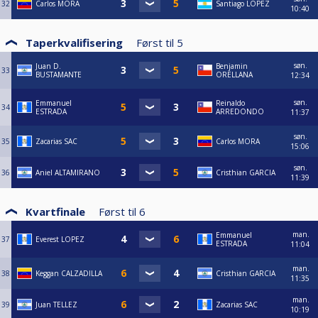
32
Carlos MORA
Santiago LOPEZ
10:40
Taperkvalifisering
Først til
5
søn.
Juan D.
Benjamin
33
BUSTAMANTE
ORELLANA
12:34
søn.
Emmanuel
Reinaldo
34
ESTRADA
ARREDONDO
11:37
søn.
35
Zacarias SAC
Carlos MORA
15:06
søn.
36
Aniel ALTAMIRANO
Cristhian GARCIA
11:39
Kvartfinale
Først til
6
man.
Emmanuel
37
Everest LOPEZ
ESTRADA
11:04
man.
38
Keggan CALZADILLA
Cristhian GARCIA
11:35
man.
39
Juan TELLEZ
Zacarias SAC
10:19