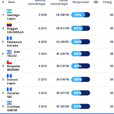
Matcher
Partier
#
Navn
Vinnprosent
Poeng
(vunnet/tapt)
(vunnet/tapt)
74%
1
5 (5/0)
38 (28/10)
60
Santiago
Lopez
62%
2
6 (5/1)
50 (31/19)
40
Keggan
CALZADILLA
56%
3
6 (4/2)
52 (29/23)
28
Emmanuel
Estrada
Juan
56%
3
5 (4/1)
43 (24/19)
28
TELLEZ
43%
5
4 (2/2)
28 (12/16)
20
Benjamin
MORENO
58%
5
3 (2/1)
24 (14/10)
20
Everest
Lopez
53%
5
5 (3/2)
40 (21/19)
20
Zacarias
SAC
53%
5
5 (3/2)
43 (23/20)
20
Cristhian
GARCIA