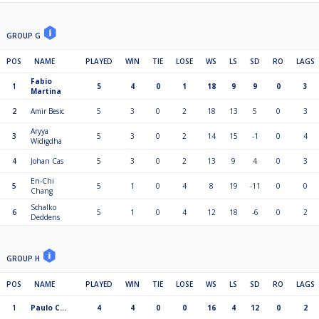
GROUP G
POS
NAME
PLAYED
WIN
TIE
LOSE
WS
LS
SD
RO
LAGS
Fabio
1
5
4
0
1
18
9
9
0
3
Martina
2
Amir Besic
5
3
0
2
18
13
5
0
3
Aryya
3
5
3
0
2
14
15
-1
0
4
Widigdha
4
Johan Cas
5
3
0
2
13
9
4
0
3
En-Chi
5
5
1
0
4
8
19
-11
0
0
Chang
Schalko
6
5
1
0
4
12
18
-6
0
2
Deddens
GROUP H
POS
NAME
PLAYED
WIN
TIE
LOSE
WS
LS
SD
RO
LAGS
1
Paulo C…
4
4
0
0
16
4
12
0
2