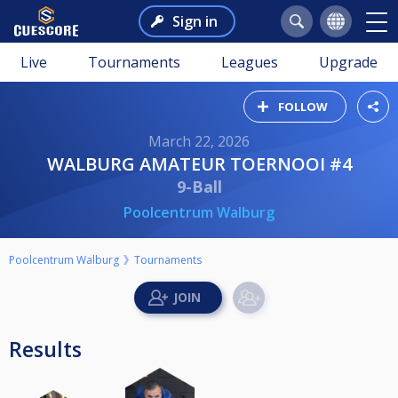
Sign in
Live
Tournaments
Leagues
Upgrade
FOLLOW
March 22, 2026
WALBURG AMATEUR TOERNOOI #4
9-Ball
Poolcentrum Walburg
Poolcentrum Walburg
Tournaments
Results