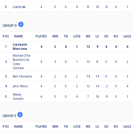
Een gezellige dag vol pool, plezier en sportieve strijd – zonder gedoe, met
5
Lisette 🎱
4
0
0
4
8
16
-8
0
1
een glimlach.
Schrijf je snel in en doe mee aan het Walburg Amateur toernooi!
GROUP D
POS
NAME
PLAYED
WIN
TIE
LOSE
WS
LS
SD
RO
LAGS
Liesbeth
1
4
3
0
1
15
9
6
0
0
Wiersma
Michael (The
Butcher) Da
2
4
3
0
1
13
8
5
0
2
Costa
Goncalo
3
Bart Hermans
4
2
0
2
14
14
0
0
3
4
John Breur
4
2
0
2
12
14
-2
0
4
Maciej
5
4
0
0
4
7
16
-9
0
1
Gonsior
GROUP E
POS
NAME
PLAYED
WIN
TIE
LOSE
WS
LS
SD
RO
LAGS