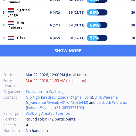
Dumee
Sigfried
58%
5
6 (4/2)
36 (21/15)
20
Janga
Mick
68%
5
6 (5/1)
34 (23/11)
20
Poirters
57%
Y Sop
5
6 (4/2)
30 (17/13)
20
SHOW MORE
Starts
Mar 22, 2026, 12:00 PM (Local time)
Entry
Mar 22, 2026, 11:55 AM (Local time)
deadline
Organizer
Poolcentrum Walburg
Contact
Gio Ngo
(
Sredrechtsteden@gmail.com
),
Dirk Wiersma
(
djwiersma@live.nl
,
+31 6 43086442
) and
Liesbeth Wiersma
(
l.eisses@live.nl
,
+31 0653373192
)
Rankings
Walburg Amateurtoernooi
Format
Round robin (42
participants
)
Race to
4
Handicap
No handicap