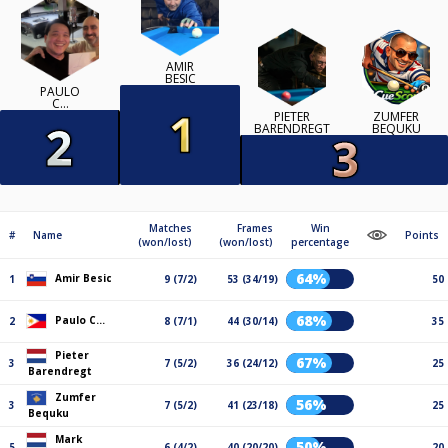
AMIR
BESIC
PAULO
C…
PIETER
ZUMFER
BARENDREGT
BEQUKU
Matches
Frames
Win
#
Name
Points
(won/lost)
(won/lost)
percentage
64%
Amir Besic
1
9 (7/2)
53 (34/19)
50
68%
Paulo C…
2
8 (7/1)
44 (30/14)
35
Pieter
67%
3
7 (5/2)
36 (24/12)
25
Barendregt
Zumfer
56%
3
7 (5/2)
41 (23/18)
25
Bequku
Mark
50%
5
6 (4/2)
40 (20/20)
20