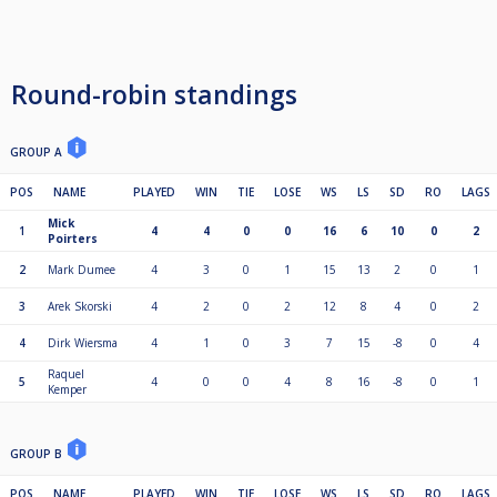
Walburg - volop plek!!!!
•. Inschrijfgeld 30% Masters
70% Prijzengeld
Round-robin standings
⸻
💰 Inschrijving
• Kosten: €10,- per deelnemer
GROUP A
• Aanmelden via CueScore of
rechtstreeks bij de
POS
NAME
PLAYED
WIN
TIE
LOSE
WS
LS
SD
RO
LAGS
toernooiorganisatie van Walburg
Mick
1
4
4
0
0
16
6
10
0
2
Poirters
Let op:
De organisatie bepaalt op basis van spelverleden en eerdere deelname of
2
Mark Dumee
4
3
0
1
15
13
2
0
1
een speler speelgerechtigd is.
Het toernooi is echt bedoeld voor recreanten en 3e klasse spelers.
3
Arek Skorski
4
2
0
2
12
8
4
0
2
⸻
4
Dirk Wiersma
4
1
0
3
7
15
-8
0
4
Raquel
🎱 Toernooiformat
5
4
0
0
4
8
16
-8
0
1
Kemper
• Speltype: 9-ball
• Maximaal aantal deelnemers: 48 spelers
• Loting: 12:00 uur
• Spelers die zich niet voor 11:55 hebben gemeld, worden automatisch
GROUP B
uitgeschreven.
POS
NAME
PLAYED
WIN
TIE
LOSE
WS
LS
SD
RO
LAGS