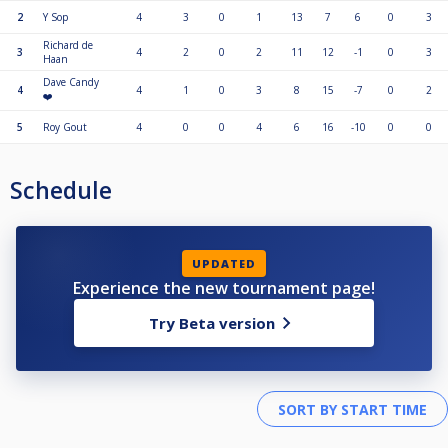
2
Y Sop
4
3
0
1
13
7
6
0
3
Richard de
3
4
2
0
2
11
12
-1
0
3
Haan
Dave Candy
4
4
1
0
3
8
15
-7
0
2
❤️
5
Roy Gout
4
0
0
4
6
16
-10
0
0
Schedule
UPDATED
Experience the new tournament page!
Try Beta version