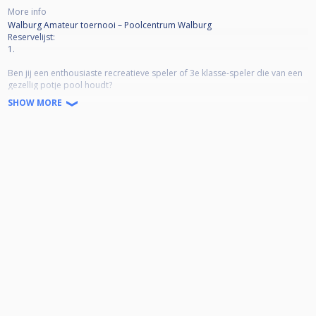
More info
Walburg Amateur toernooi – Poolcentrum Walburg
Reservelijst:
1.
Ben jij een enthousiaste recreatieve speler of 3e klasse-speler die van een
gezellig potje pool houdt?
Dan is het Walburg Amateur toernooi precies wat je zoekt!
SHOW MORE
Een laagdrempelig toernooi, bedoeld voor spelers die vooral willen
genieten van sportiviteit, plezier en een goede sfeer.
Het wordt een ranking van 7 toernooien met een masters voor de
nummers 1 t/m 16. Je kan bij de laatste 16 meedoen, mits je er minimaal 4
hebt meegespeeld.
⸻
📅 Toernooigegevens
• Datum & tijd: Start om 12:00 uur
• Uiterlijke meldtijd: 11:55 uur (graag
fysiek aanwezig bij de
toernooiorganisatie!)
• In geval van overmacht kun je uiterlijk
om 11:55 uur telefonisch contact
opnemen!
• Locatie: Poolcentrum Walburg
• Parkeren: Gratis bij Winkelcentrum