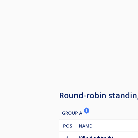
Round-robin standin
GROUP A
POS
NAME
1
Ville Haukimäki