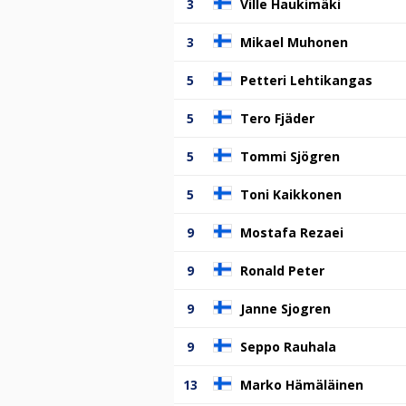
3
Ville Haukimäki
3
Mikael Muhonen
5
Petteri Lehtikangas
5
Tero Fjäder
5
Tommi Sjögren
5
Toni Kaikkonen
9
Mostafa Rezaei
9
Ronald Peter
9
Janne Sjogren
9
Seppo Rauhala
13
Marko Hämäläinen