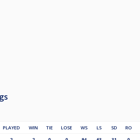
gs
PLAYED
WIN
TIE
LOSE
WS
LS
SD
RO
2
2
0
0
94
63
31
0