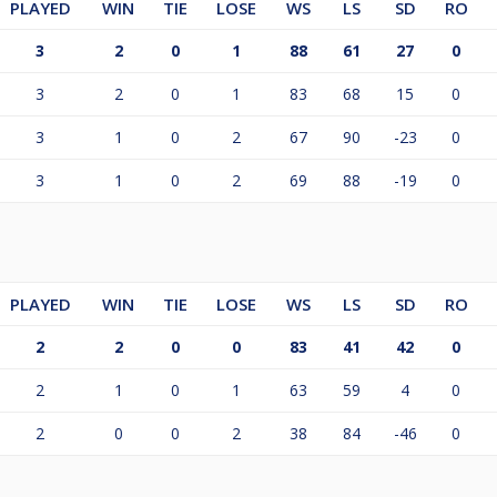
PLAYED
WIN
TIE
LOSE
WS
LS
SD
RO
3
2
0
1
88
61
27
0
3
2
0
1
83
68
15
0
3
1
0
2
67
90
-23
0
3
1
0
2
69
88
-19
0
PLAYED
WIN
TIE
LOSE
WS
LS
SD
RO
2
2
0
0
83
41
42
0
2
1
0
1
63
59
4
0
2
0
0
2
38
84
-46
0