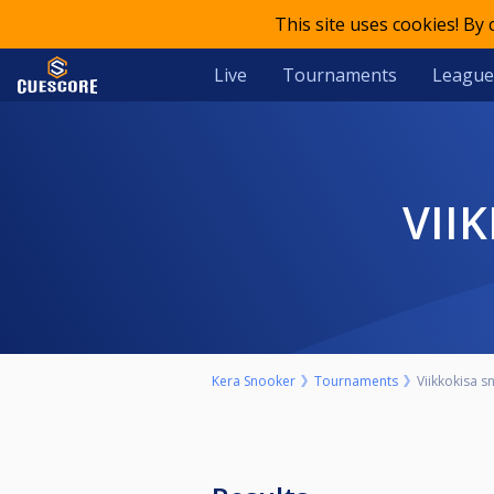
This site uses cookies! By
Live
Tournaments
League
VI
Kera Snooker
Tournaments
Viikkokisa 