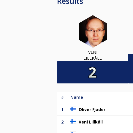
Results
VENI
LILLKÅLL
#
Name
1
Oliver Fjäder
2
Veni Lillkåll