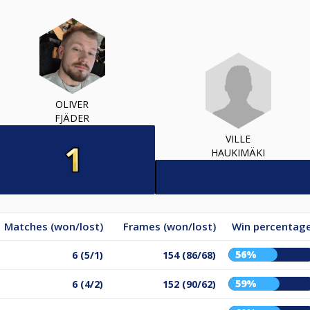
OLIVER
FJÄDER
VILLE
HAUKIMÄKI
Matches (won/lost)
Frames (won/lost)
Win percentag
56%
6 (5/1)
154 (86/68)
59%
6 (4/2)
152 (90/62)