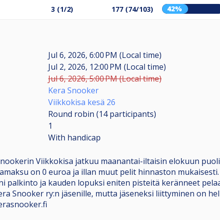
42%
3 (1/2)
177 (74/103)
Jul 6, 2026, 6:00 PM (Local time)
Jul 2, 2026, 12:00 PM (Local time)
Jul 6, 2026, 5:00 PM (Local time)
Kera Snooker
Viikkokisa kesä 26
Round robin (14
participants
)
1
With handicap
snookerin Viikkokisa jatkuu maanantai-iltaisin elokuun puol
samaksu on 0 euroa ja illan muut pelit hinnaston mukaisesti.
 pieni palkinto ja kauden lopuksi eniten pisteitä keränneet pela
ra Snooker ry:n jäsenille, mutta jäseneksi liittyminen on h
kerasnooker.fi