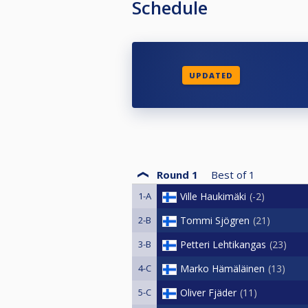
Schedule
UPDATED
Round 1
Best of
1
1-A
Ville Haukimäki
-2
2-B
Tommi Sjögren
21
3-B
Petteri Lehtikangas
23
4-C
Marko Hämäläinen
13
5-C
Oliver Fjäder
11