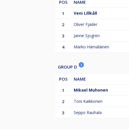
POS
NAME
1
Veni Lillkåll
2
Oliver Fjäder
3
Janne Sjogren
4
Marko Hämäläinen
GROUP D
POS
NAME
1
Mikael Muhonen
2
Toni Kaikkonen
3
Seppo Rauhala