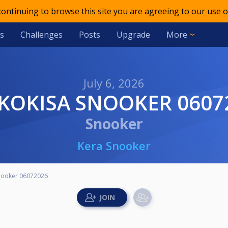
 continuing to browse this site you are agreeing to our use o
s
Challenges
Posts
Upgrade
More
July 6, 2026
IKKOKISA SNOOKER 0607
Snooker
Kera Snooker
snooker 06072026