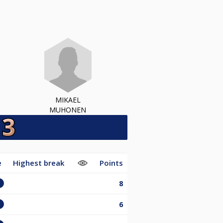
MIKAEL
MUHONEN
e
Highest break
Points
8
6