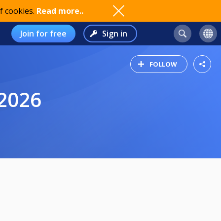
f cookies.
Read more..
Join for free
Sign in
FOLLOW
2026