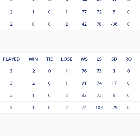
2
1
0
1
77
72
5
0
2
0
0
2
42
78
-36
0
PLAYED
WIN
TIE
LOSE
WS
LS
SD
RO
3
2
0
1
76
73
3
0
3
2
0
1
91
74
17
0
3
1
0
2
82
73
9
0
3
1
0
2
74
103
-29
0