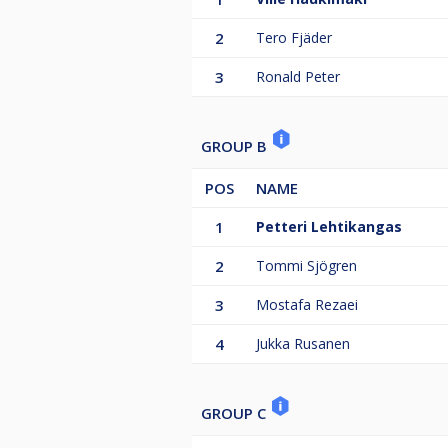
2
Tero Fjäder
3
Ronald Peter
GROUP B
POS
NAME
1
Petteri Lehtikangas
2
Tommi Sjögren
3
Mostafa Rezaei
4
Jukka Rusanen
GROUP C