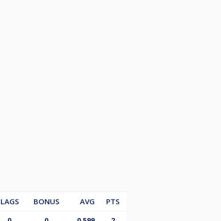
LAGS
BONUS
AVG
PTS
0
0
0.599
2