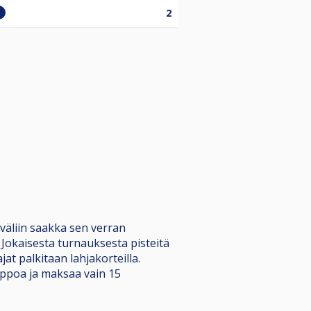
2
iväliin saakka sen verran
 Jokaisesta turnauksesta pisteitä
ajat palkitaan lahjakorteilla.
elppoa ja maksaa vain 15