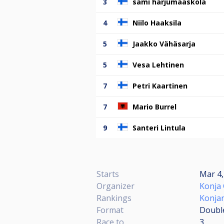
3
sami harjumaaskola
4
Niilo Haaksila
5
Jaakko Vähäsarja
5
Vesa Lehtinen
7
Petri Kaartinen
7
Mario Burrel
9
Santeri Lintula
Starts
Mar 4,
Organizer
Konja 
Rankings
Konjan
Format
Double
Race to
3