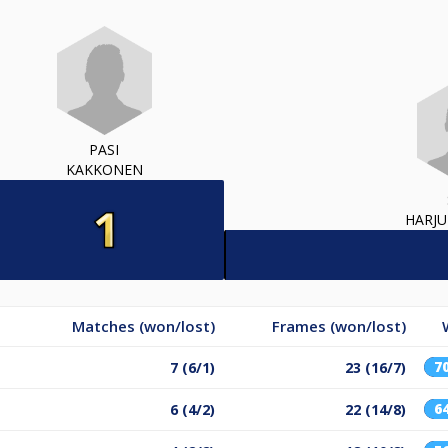
PASI
KAKKONEN
HARJ
Matches (won/lost)
Frames (won/lost)
7
7 (6/1)
23 (16/7)
6
6 (4/2)
22 (14/8)