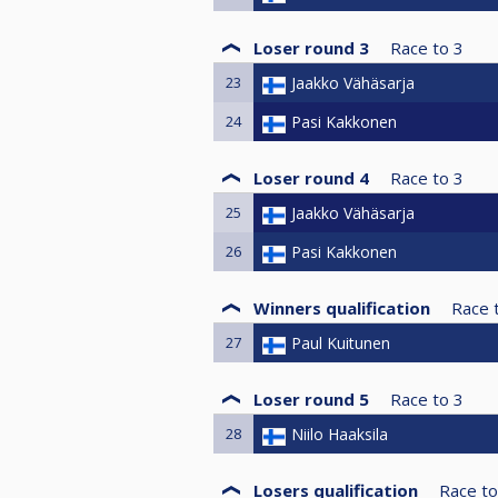
Loser round 3
Race to
3
23
Jaakko Vähäsarja
24
Pasi Kakkonen
Loser round 4
Race to
3
25
Jaakko Vähäsarja
26
Pasi Kakkonen
Winners qualification
Race 
27
Paul Kuitunen
Loser round 5
Race to
3
28
Niilo Haaksila
Losers qualification
Race to