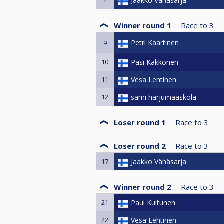
2
Jaakko Vähäsarja
Winner round 1
Race to
3
Petri Kaartinen
9
10
Pasi Kakkonen
11
Vesa Lehtinen
12
sami harjumaaskola
Loser round 1
Race to
3
Loser round 2
Race to
3
17
Jaakko Vähäsarja
Winner round 2
Race to
3
21
Paul Kuitunen
22
Vesa Lehtinen