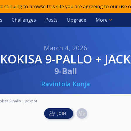
 continuing to browse this site you are agreeing to our use o
s
Challenges
Posts
Upgrade
More
March 4, 2026
IKKOKISA 9-PALLO + JAC
9-Ball
Ravintola Konja
kokisa 9-pallo + Jackpot