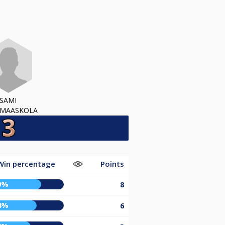
SAMI
UMAASKOLA
Win percentage
Points
0%
8
4%
6