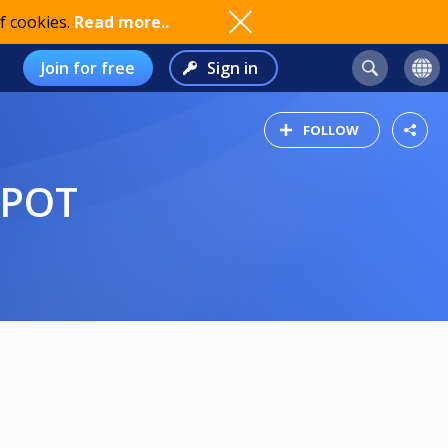
f cookies.
Read more..
Join for free
Sign in
FOLLOW
KPOT