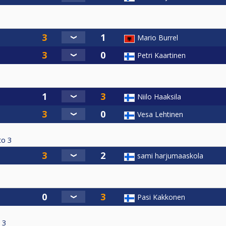
Mario Burrel
Petri Kaartinen
Niilo Haaksila
Vesa Lehtinen
to
3
sami harjumaaskola
Pasi Kakkonen
3