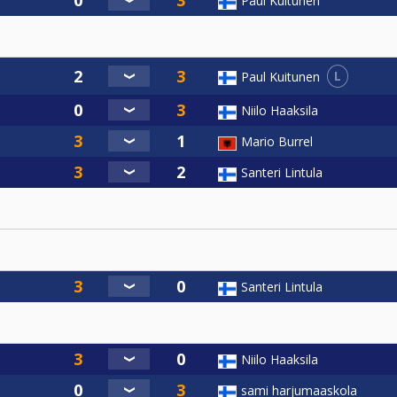
Paul Kuitunen
L
Paul Kuitunen
Niilo Haaksila
Mario Burrel
Santeri Lintula
Santeri Lintula
Niilo Haaksila
sami harjumaaskola