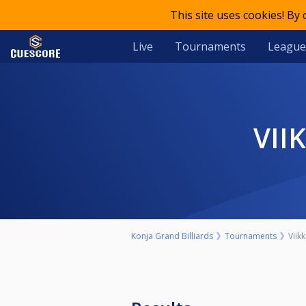
This site uses cookies! By
Live
Tournaments
League
VI
Konja Grand Billiards
Tournaments
Viik