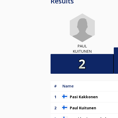
Results
PAUL
KUITUNEN
#
Name
1
Pasi Kakkonen
2
Paul Kuitunen