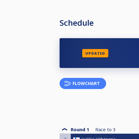
Schedule
UPDATED
FLOWCHART
Round 1
Race to
3