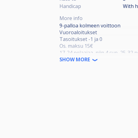
Handicap
With 
More info
9-palloa kolmeen voittoon
Vuoroaloitukset
Tasoitukset -1 ja 0
Os. maksu 15€
17-24 pelaajaa, niin 4 cup, 25-32 p
SHOW MORE
Pelaajilla mahdollisuus osallistu
Arvotaan 3 pelaajaa yrittämään aloi
Rankingkausi Kevät 2026
Osallistumismaksuista (per pelaaja
Kauden 16 parasta, joilla väh. 8 os