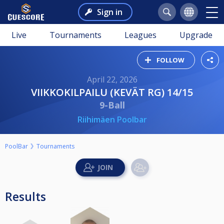
Sign in
Live
Tournaments
Leagues
Upgrade
FOLLOW
April 22, 2026
VIIKKOKILPAILU (KEVÄT RG) 14/15
9-Ball
Riihimäen Poolbar
PoolBar
Tournaments
Results