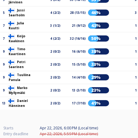
Järvinen
Jussi
46%
5
4 (2/2)
28 (13/15)
3
Saarholm
Julia
43%
7
3 (1/2)
21 (9/12)
1
Kuutti
Keijo
50%
7
4 (2/2)
32 (16/16)
1
Kaakinen
Timo
38%
9
2 (0/2)
16 (6/10)
1
Kaartinen
Petri
33%
9
2 (0/2)
15 (5/10)
1
Saarinen
Tuuliina
29%
9
2 (0/2)
14 (4/10)
1
Panula
Marko
23%
9
2 (0/2)
13 (3/10)
1
Myllymäki
Daniel
41%
13
2 (0/2)
17 (7/10)
1
Hänninen
Starts
Apr 22, 2026, 6:00 PM (Local time)
Entry deadline
Apr 22, 2026, 5:59 PM (Local time)