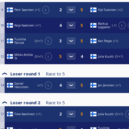
9
Petri Saarinen
+1
L
Yrjö Tuovinen
+2
Markus
10
Keijo Kaakinen
+1
-1
L
Leppiaho
Tuuliina
11
0/+1
L
Kari Patjas
+1
Panula
Mikko Anttila
12
0/+1
L
Julia Kuutti
0/+1
Sr
Loser round 1
Race to
5
Daniel
14
+1
L
Jari Järvinen
+1
Hänninen
Loser round 2
Race to
5
17
Timo Kaartinen
+1
Julia Kuutti
0/+1
Tuuliina