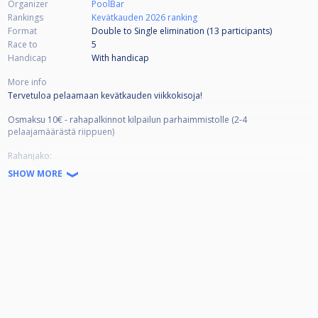
Organizer
PoolBar
Rankings
Kevätkauden 2026 ranking
Format
Double to Single elimination (13
participants
)
Race to
5
Handicap
With handicap
More info
Tervetuloa pelaamaan kevätkauden viikkokisoja!
Osmaksu 10€ - rahapalkinnot kilpailun parhaimmistolle (2-4
pelaajamäärästä riippuen)
Rahanjako:
SHOW MORE
-jos pelaajia alle 16, niin 7€/pelaaja pottiin, 2€/pelaaja talolle ja 1€/pelaaja
viikkokilpailufinaalin lähtöpottiin
-jos pelaajia vähintään 16, 9€/pelaaja pottiin ja 1€/pelaaja finaalin
lähtöpottiin (eli talon osuutta ei oteta)
Tiukan aikataulun vuoksi myöhästymiset max 15-20min
Viikkokilpailuissa on tasoitukset käytössä.
Kevätkauden päätteeksi pelataan viikkokilpailufinaali, johon
osallistumisoikeuden saa osallistumalla vähintään kolmeen (3)
kevätkauden rankingkilpailuun.