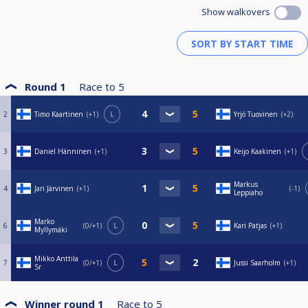
Show walkovers
Round 1
Race to
5
2
Timo Kaartinen
+1
L
Yrjö Tuovinen
+2
3
Daniel Hänninen
+1
Keijo Kaakinen
+1
Markus
4
Jari Järvinen
+1
-1
Leppiaho
Marko
6
0/+1
L
Kari Patjas
+1
Myllymäki
Mikko Anttila
7
0/+1
L
Jussi Saarholm
+1
Sr
Winner round 1
Race to
5