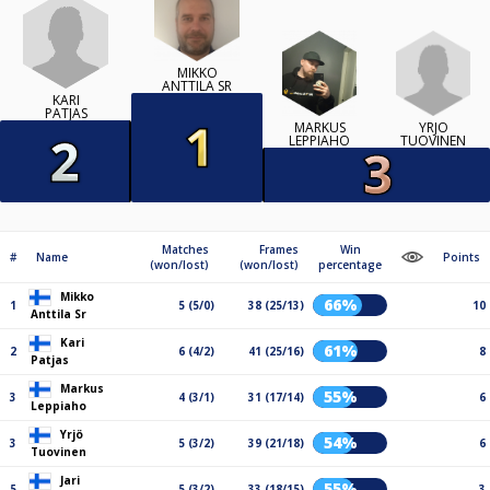
MIKKO
ANTTILA SR
KARI
PATJAS
YRJÖ
MARKUS
TUOVINEN
LEPPIAHO
Matches
Frames
Win
#
Name
Points
(won/lost)
(won/lost)
percentage
Mikko
66%
1
5 (5/0)
38 (25/13)
10
Anttila Sr
Kari
61%
2
6 (4/2)
41 (25/16)
8
Patjas
Markus
55%
3
4 (3/1)
31 (17/14)
6
Leppiaho
Yrjö
54%
3
5 (3/2)
39 (21/18)
6
Tuovinen
Jari
55%
5
5 (3/2)
33 (18/15)
3