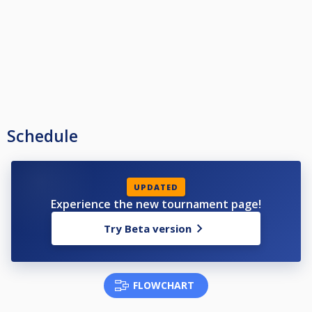
Yhteystiedot:
044 076 6527
/ Poolbar
Schedule
UPDATED
Experience the new tournament page!
Try Beta version
FLOWCHART