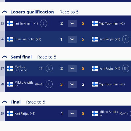
Losers qualification
Race to
5
25
Jari Järvinen
+1
L
Yrjö Tuovinen
+2
26
Jussi Saarholm
+1
Kari Patjas
+1
L
Semi final
Race to
5
Markus
27
-1
L
Kari Patjas
+1
R1
Leppiaho
Mikko Anttila
28
0/+1
L
Yrjö Tuovinen
+2
Sr
Final
Race to
5
Mikko Anttila
29
Kari Patjas
+1
0/+1
Sr