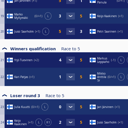
18
Jari Järvinen
+1
0/+1
Panula
Marko
19
0/+1
L
Keijo Kaakinen
+1
Myllymäki
20
Jussi Saarholm
+1
L
Petri Saarinen
+1
Winners qualification
Race to
5
Markus
21
Yrjö Tuovinen
+2
-1
L
Leppiaho
Mikko
22
Kari Patjas
+1
Anttila
0/+1
L
Sr
Loser round 3
Race to
5
23
Julia Kuutti
0/+1
L
Jari Järvinen
+1
Keijo
24
+1
L
R1
Jussi Saarholm
+1
Kaakinen