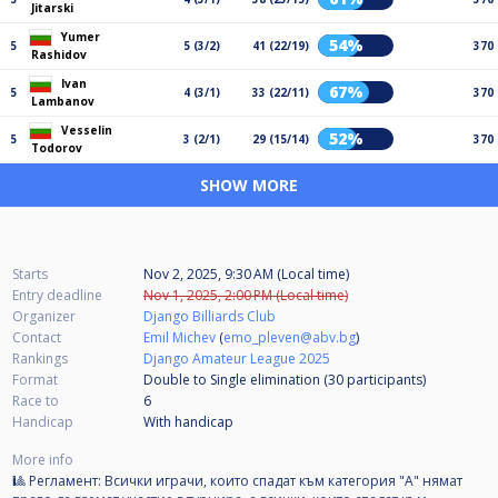
Jitarski
Yumer
54%
5
5 (3/2)
41 (22/19)
370
Rashidov
Ivan
67%
5
4 (3/1)
33 (22/11)
370
Lambanov
Vesselin
52%
5
3 (2/1)
29 (15/14)
370
Todorov
SHOW MORE
Starts
Nov 2, 2025, 9:30 AM (Local time)
Entry deadline
Nov 1, 2025, 2:00 PM (Local time)
Organizer
Django Billiards Club
Contact
Emil Michev
(
emo_pleven@abv.bg
)
Rankings
Django Amateur League 2025
Format
Double to Single elimination (30
participants
)
Race to
6
Handicap
With handicap
More info
🎱 Регламент: Всички играчи, които спадат към категория "А" нямат