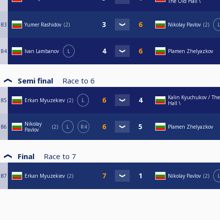
The Old Hall \
83
Yumer Rashidov
2
Nikolay Pavlov
2
84
Ivan Lambanov
L
Plamen Zhelyazkov
Semi final
Race to
6
Kalin Kyuchukov / Th
85
Erkan Myuzekiev
2
L
Hall \
Nikolay
86
2
L
R4
Plamen Zhelyazkov
Pavlov
Final
Race to
7
87
Erkan Myuzekiev
2
Nikolay Pavlov
2