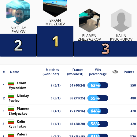
ERKAN
MYUZEKIEV
NIKOLAY
PAVLOV
KALIN
PLAMEN
KYUCHUKOV
ZHELYAZKOV
Matches
Frames
Win
#
Name
Points
(won/lost)
(won/lost)
percentage
Erkan
63%
1
7 (6/1)
64 (40/24)
550
Myuzekiev
Nikolay
55%
2
6 (5/1)
56 (31/25)
480
Pavlov
Plamen
64%
3
5 (4/1)
45 (29/16)
420
Zhelyazkov
Kalin
58%
3
5 (4/1)
48 (28/20)
420
Kyuchukov
Valeri
61%
5
4 (3/1)
38 (23/15)
370