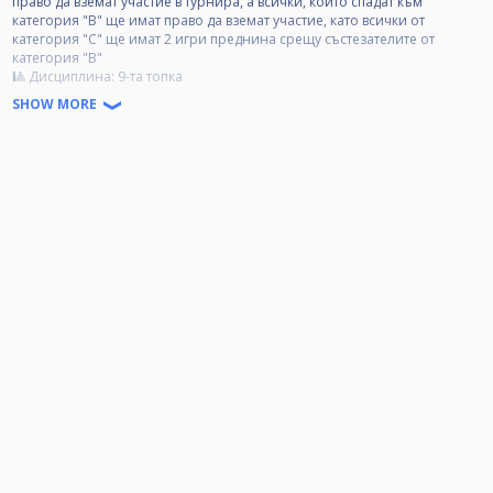
право да вземат участие в турнира, а всички, които спадат към
категория "B" ще имат право да вземат участие, като всички от
категория "C" ще имат 2 игри преднина срещу състезателите от
категория "B"
🎱 Дисциплина: 9-та топка
🎱 Схема: Двойна преминаваща към директна елиминация
SHOW MORE
🎱 Разменен брейк
🎱 Формат: спрямо броя състезатели, по преценка на турнирния
организатор
🎱 Хендикап: Състезателите от категория "C" ще имат 2 игри преднина
срещу играчите от категория "B"
🎱 Tакси за участие:
Категория А- Нямат право на участие!
Категория B- 20 лв.
Категория C- 20 лв.
🏆 Награден фонд:
85% от събраните такси се разпределят за първите 4 състезатели;
15% от събраните такси отиват за организационни разходи
❗ Категории:
❗ Категория А: Всички състезатели, които са печелили Open турнир.
❗ Категория B: Всички състезатели, които са влизали в Top 3, но не са
печелили Open турнир.
❗ Категория C: Всички състезатели, които не са влизали в Top 3 и не да
печелили Open турнир.