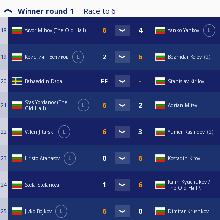
Winner round 1
Race to
6
18
Yavor Mihov (The Old Hall)
Yanko Yankov
L
19
Кристиян Великов
L
Bozhidar Kolev
2
20
Bahaeddin Dada
Stanislav Kirilov
Stas Yordanov (The
21
L
Adrian Mitev
Old Hall)
22
Valeri Jitarski
L
Yumer Rashidov
2
23
Hristo Atanasov
L
Kostadin Kirov
Kalin Kyuchukov /
24
Stela Stefanova
The Old Hall \
25
Jivko Bojkov
L
Dimitar Krushkov