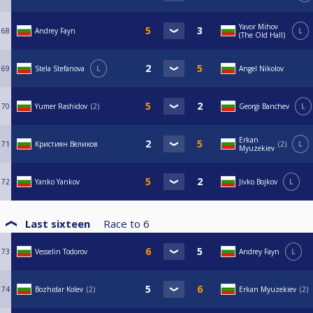
Yavor Mihov
68
Andrey Fayn
L
(The Old Hall)
69
Stela Stefanova
L
Angel Nikolov
70
Yumer Rashidov
2
Georgi Banchev
L
Erkan
71
Кристиян Великов
2
L
Myuzekiev
72
Yanko Yankov
Jivko Bojkov
L
Last sixteen
Race to
6
73
Vesselin Todorov
Andrey Fayn
L
74
Bozhidar Kolev
2
Erkan Myuzekiev
2