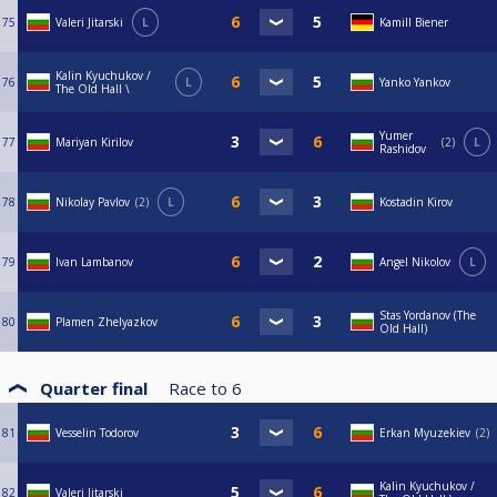
75
Valeri Jitarski
L
Kamill Biener
Kalin Kyuchukov /
76
L
Yanko Yankov
The Old Hall \
Yumer
77
Mariyan Kirilov
2
L
Rashidov
78
Nikolay Pavlov
2
L
Kostadin Kirov
79
Ivan Lambanov
Angel Nikolov
L
Stas Yordanov (The
80
Plamen Zhelyazkov
Old Hall)
Quarter final
Race to
6
81
Vesselin Todorov
Erkan Myuzekiev
2
Kalin Kyuchukov /
82
Valeri Jitarski