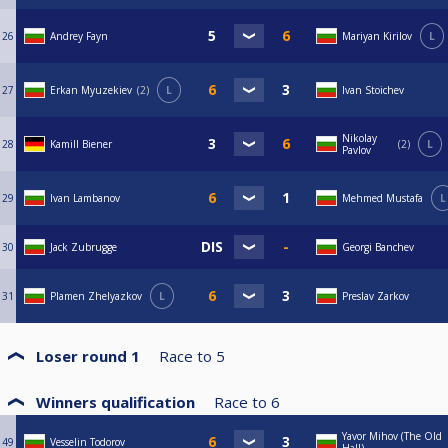
26
Andrey Fayn
Mariyan Kirilov
L
27
Erkan Myuzekiev
2
L
Ivan Stoichev
Nikolay
28
Kamill Biener
2
L
Pavlov
29
Ivan Lambanov
Mehmed Mustafa
L
30
Jack Zubrugge
Georgi Banchev
31
Plamen Zhelyazkov
L
Preslav Zarkov
Loser round 1
Race to
5
Winners qualification
Race to
6
Yavor Mihov (The Old
49
Vesselin Todorov