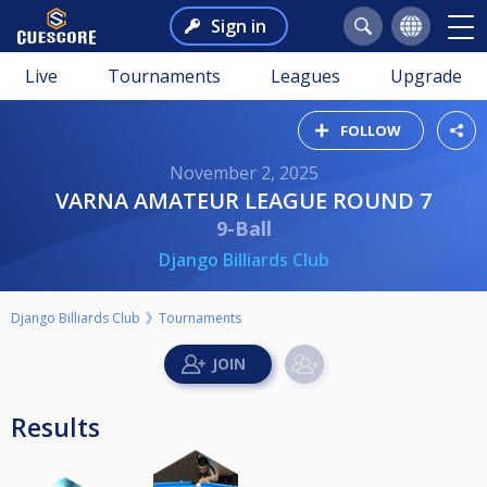
Sign in
Live
Tournaments
Leagues
Upgrade
FOLLOW
November 2, 2025
VARNA AMATEUR LEAGUE ROUND 7
9-Ball
Django Billiards Club
Django Billiards Club
Tournaments
Results