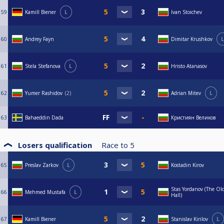
59
Kamill Biener
L
Ivan Stoichev
60
Andrey Fayn
Dimitar Krushkov
L
61
Stela Stefanova
L
Hristo Atanasov
62
Yumer Rashidov
2
Adrian Mitev
L
63
Bahaeddin Dada
Кристиян Великов
Losers qualification
Race to
5
65
Preslav Zarkov
L
Kostadin Kirov
Stas Yordanov (The Ol
66
Mehmed Mustafa
L
Hall)
67
Kamill Biener
Stanislav Kirilov
L