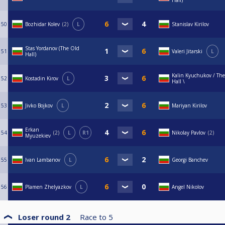
Hall)
50
Bozhidar Kolev
2
L
Stanislav Kirilov
Stas Yordanov (The Old
51
Valeri Jitarski
L
Hall)
Kalin Kyuchukov / Th
52
Kostadin Kirov
L
Hall \
53
Jivko Bojkov
L
Mariyan Kirilov
Erkan
54
2
L
R1
Nikolay Pavlov
2
Myuzekiev
55
Ivan Lambanov
L
Georgi Banchev
56
Plamen Zhelyazkov
L
Angel Nikolov
Loser round 2
Race to
5