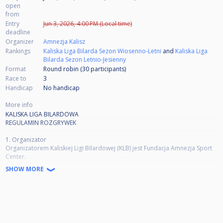
open
from
Entry
Jun 3, 2026, 4:00 PM (Local time)
deadline
Organizer
Amnezja Kalisz
Rankings
Kaliska Liga Bilarda Sezon Wiosenno-Letni
and
Kaliska Liga
Bilarda Sezon Letnio-Jesienny
Format
Round robin (30
participants
)
Race to
3
Handicap
No handicap
More info
KALISKA LIGA BILARDOWA
REGULAMIN ROZGRYWEK
1. Organizator
Organizatorem Kaliskiej Ligi Bilardowej (KLB) jest Fundacja Amnezja Sport
Center.
SHOW MORE
2. Termin rozgrywek
1. Rozgrywki Kaliskiej Ligi Bilardowej odbywają się w każdą środę przez
cały rok.
2. Rok kalendarzowy podzielony jest na cztery niezależne cykle
rozgrywkowe:
zimowo-wiosenny,