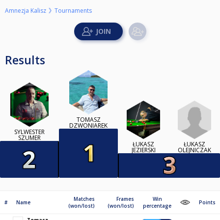
Amnezja Kalisz
Tournaments
Results
TOMASZ
DZWONIAREK
SYLWESTER
SZUMER
ŁUKASZ
ŁUKASZ
OLEJNICZAK
JEZIERSKI
Matches
Frames
Win
#
Name
Points
(won/lost)
(won/lost)
percentage