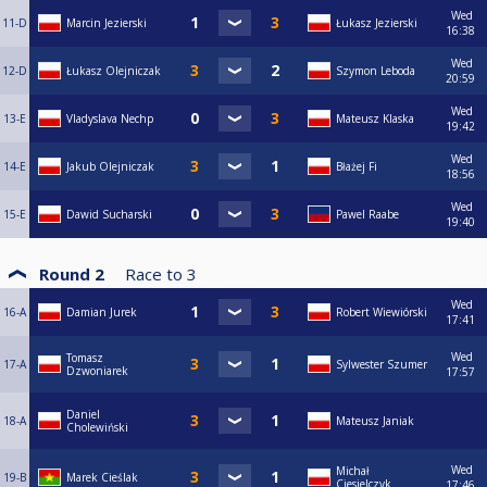
Wed
11-D
Marcin Jezierski
Łukasz Jezierski
16:38
Wed
12-D
Łukasz Olejniczak
Szymon Leboda
20:59
Wed
13-E
Vladyslava Nechp
Mateusz Klaska
19:42
Wed
14-E
Jakub Olejniczak
Błażej Fi
18:56
Wed
15-E
Dawid Sucharski
Pawel Raabe
19:40
Round 2
Race to
3
Wed
16-A
Damian Jurek
Robert Wiewiórski
17:41
Wed
Tomasz
17-A
Sylwester Szumer
Dzwoniarek
17:57
Daniel
18-A
Mateusz Janiak
Cholewiński
Wed
Michał
19-B
Marek Cieślak
Ciesielczyk
17:46