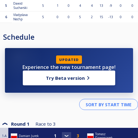
Dawid
5
5
1
0
4
4
13
-9
0
0
Sucharski
Vladyslava
6
5
0
0
5
2
15
-13
0
0
Nechp
Schedule
UPDATED
Experience the new tournament page!
Try Beta version
Round 1
Race to
3
Tomasz
1-A
Damian Jurek
Dzwoniarek