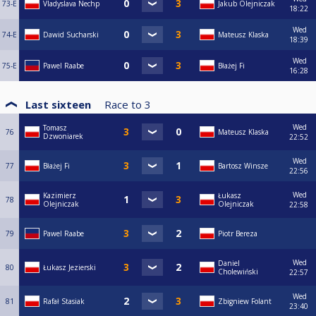
73-E
Vladyslava Nechp
Jakub Olejniczak
18:22
Wed
74-E
Dawid Sucharski
Mateusz Klaska
18:39
Wed
75-E
Pawel Raabe
Błażej Fi
16:28
Last sixteen
Race to
3
Wed
Tomasz
76
Mateusz Klaska
Dzwoniarek
22:52
Wed
77
Błażej Fi
Bartosz Winsze
22:56
Wed
Kazimierz
Łukasz
78
Olejniczak
Olejniczak
22:58
79
Pawel Raabe
Piotr Bereza
Wed
Daniel
80
Łukasz Jezierski
Cholewiński
22:57
Wed
81
Rafał Stasiak
Zbigniew Folant
23:40