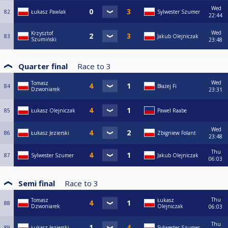
Wed
82
Łukasz Pawlak
Sylwester Szumer
22:44
Wed
Krzysztof
83
Jakub Olejniczak
Szumiński
23:48
Quarter final
Race to
3
Wed
Tomasz
84
Błażej Fi
Dzwoniarek
23:31
85
Łukasz Olejniczak
Pawel Raabe
Wed
86
Łukasz Jezierski
Zbigniew Folant
23:48
Thu
87
Sylwester Szumer
Jakub Olejniczak
06:03
Semi final
Race to
3
Thu
Tomasz
Łukasz
88
Dzwoniarek
Olejniczak
06:03
Thu
89
Łukasz Jezierski
Sylwester Szumer