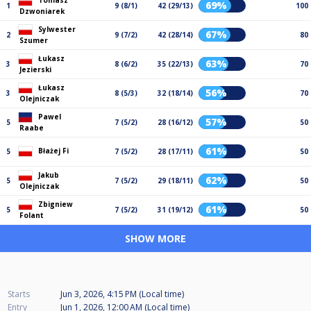
Tomasz
69%
1
9 (8/1)
42 (29/13)
100
Dzwoniarek
Sylwester
67%
2
9 (7/2)
42 (28/14)
80
Szumer
Łukasz
63%
3
8 (6/2)
35 (22/13)
70
Jezierski
Łukasz
56%
3
8 (5/3)
32 (18/14)
70
Olejniczak
Pawel
57%
5
7 (5/2)
28 (16/12)
50
Raabe
61%
Błażej Fi
5
7 (5/2)
28 (17/11)
50
Jakub
62%
5
7 (5/2)
29 (18/11)
50
Olejniczak
Zbigniew
61%
5
7 (5/2)
31 (19/12)
50
Folant
SHOW MORE
Starts
Jun 3, 2026, 4:15 PM (Local time)
Entry
Jun 1, 2026, 12:00 AM (Local time)