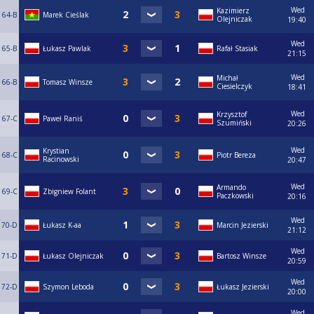
Wed
Kazimierz
64-B
Marek Cieślak
Olejniczak
19:40
Wed
65-B
Łukasz Pawlak
Rafał Stasiak
21:15
Wed
Michał
66-B
Tomasz Winsze
Ciesielczyk
18:41
Wed
Krzysztof
67-C
Paweł Raniś
Szumiński
20:26
Wed
Krystian
68-C
Piotr Bereza
Racinowski
20:47
Wed
Armando
69-C
Zbigniew Folant
Paczkowski
20:16
Wed
70-D
Łukasz K-aa
Marcin Jezierski
21:12
Wed
71-D
Łukasz Olejniczak
Bartosz Winsze
20:59
Wed
72-D
Szymon Leboda
Łukasz Jezierski
20:00
Wed