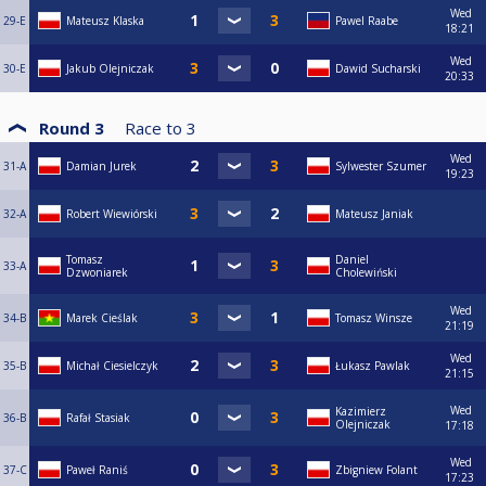
Wed
29-E
Mateusz Klaska
Pawel Raabe
18:21
Wed
30-E
Jakub Olejniczak
Dawid Sucharski
20:33
Round 3
Race to
3
Wed
31-A
Damian Jurek
Sylwester Szumer
19:23
32-A
Robert Wiewiórski
Mateusz Janiak
Tomasz
Daniel
33-A
Dzwoniarek
Cholewiński
Wed
34-B
Marek Cieślak
Tomasz Winsze
21:19
Wed
35-B
Michał Ciesielczyk
Łukasz Pawlak
21:15
Wed
Kazimierz
36-B
Rafał Stasiak
Olejniczak
17:18
Wed
37-C
Paweł Raniś
Zbigniew Folant
17:23