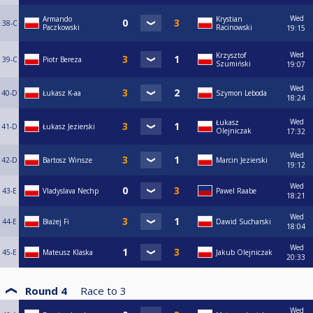
Wed
Armando
Krystian
38-C
Paczkowski
Racinowski
19:15
Wed
Krzysztof
39-C
Piotr Bereza
Szumiński
19:07
Wed
40-D
Łukasz K-aa
Szymon Leboda
18:24
Wed
Łukasz
41-D
Łukasz Jezierski
Olejniczak
17:32
Wed
42-D
Bartosz Winsze
Marcin Jezierski
19:12
Wed
43-E
Vladyslava Nechp
Pawel Raabe
18:21
Wed
44-E
Błażej Fi
Dawid Sucharski
18:04
Wed
45-E
Mateusz Klaska
Jakub Olejniczak
20:33
Round 4
Race to
3
Wed