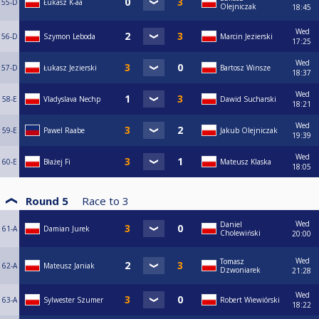
55-D
Łukasz K-aa
Olejniczak
18:45
Wed
56-D
Szymon Leboda
Marcin Jezierski
17:25
Wed
57-D
Łukasz Jezierski
Bartosz Winsze
18:37
Wed
58-E
Vladyslava Nechp
Dawid Sucharski
18:21
Wed
59-E
Pawel Raabe
Jakub Olejniczak
19:39
Wed
60-E
Błażej Fi
Mateusz Klaska
18:05
Round 5
Race to
3
Wed
Daniel
61-A
Damian Jurek
Cholewiński
20:00
Wed
Tomasz
62-A
Mateusz Janiak
Dzwoniarek
21:28
Wed
63-A
Sylwester Szumer
Robert Wiewiórski
18:22