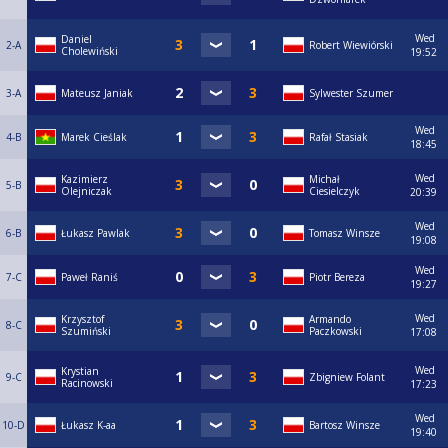
Wed
Daniel
2-A
Robert Wiewiórski
Cholewiński
19:52
3-A
Mateusz Janiak
Sylwester Szumer
Wed
4-B
Marek Cieślak
Rafał Stasiak
18:45
Wed
Kazimierz
Michał
5-B
Olejniczak
Ciesielczyk
20:39
Wed
6-B
Łukasz Pawlak
Tomasz Winsze
19:08
Wed
7-C
Paweł Raniś
Piotr Bereza
19:27
Wed
Krzysztof
Armando
8-C
Szumiński
Paczkowski
17:08
Wed
Krystian
9-C
Zbigniew Folant
Racinowski
17:23
Wed
10-D
Łukasz K-aa
Bartosz Winsze
19:40