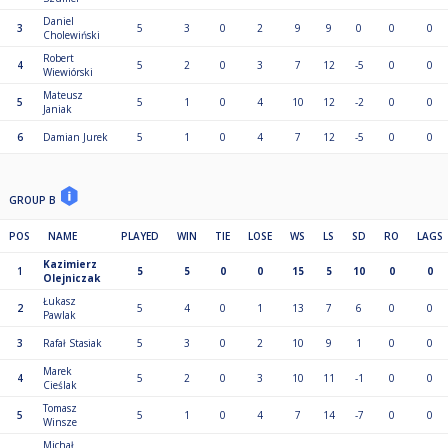
1. Wszystkie turnieje KLB rozgrywane są w środy.
Daniel
3
5
3
0
2
9
9
0
0
0
2. Zgłoszenia na turniej przyjmowane są najpóźniej do godz. 16:00 w dniu
Cholewiński
rozgrywek.
Robert
3. Zapisy możliwe są:
4
5
2
0
3
7
12
-5
0
0
Wiewiórski
za pośrednictwem aplikacji CueScore,
Mateusz
osobiście w klubie.
5
5
1
0
4
10
12
-2
0
0
Janiak
4. Zawodnicy zobowiązani są do stawienia się w sali gier najpóźniej do
godz. 18:00.
6
Damian Jurek
5
1
0
4
7
12
-5
0
0
5. Zawodnik, który nie stawi się do godz. 18:00, może zostać dopuszczony
do gry wyłącznie za zgodą Sędziego Głównego, o ile nie zakłóci to
przebiegu turnieju.
6. Każde rozpoczęte 30 minut spóźnienia skutkuje walkowerem:
GROUP B
po godz. 18:00 – walkower w pierwszym meczu grupowym,
kolejne 30 minut – walkower w drugim meczu grupowym.
POS
NAME
PLAYED
WIN
TIE
LOSE
WS
LS
SD
RO
LAGS
7. W przypadku nieobecności obu zawodników walkower przechodzi na
Kazimierz
kolejny mecz grupowy.
1
5
5
0
0
15
5
10
0
0
Olejniczak
8. W uzasadnionych przypadkach Sędzia Główny ma prawo zmienić modus
pojedynczego meczu lub całej grupy.
Łukasz
2
5
4
0
1
13
7
6
0
0
Pawlak
6. System rozgrywek
3
Rafał Stasiak
5
3
0
2
10
9
1
0
0
1. Podział zawodników na grupy odbywa się losowo przez system
CueScore, bez rozstawień.
Marek
4
5
2
0
3
10
11
-1
0
0
Cieślak
2. Faza grupowa rozgrywana jest systemem każdy z każdym, do 3
wygranych partii (BO5).
Tomasz
5
5
1
0
4
7
14
-7
0
0
Liczba grup:
Winsze
do 24 zawodników – 4 grupy
Michał