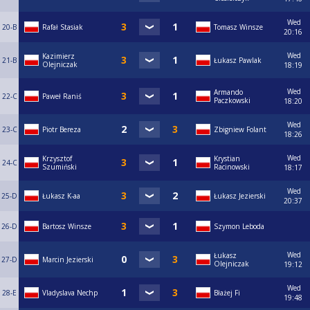
Wed
20-B
Rafał Stasiak
Tomasz Winsze
20:16
Wed
Kazimierz
21-B
Łukasz Pawlak
Olejniczak
18:19
Wed
Armando
22-C
Paweł Raniś
Paczkowski
18:20
Wed
23-C
Piotr Bereza
Zbigniew Folant
18:26
Wed
Krzysztof
Krystian
24-C
Szumiński
Racinowski
18:17
Wed
25-D
Łukasz K-aa
Łukasz Jezierski
20:37
26-D
Bartosz Winsze
Szymon Leboda
Wed
Łukasz
27-D
Marcin Jezierski
Olejniczak
19:12
Wed
28-E
Vladyslava Nechp
Błażej Fi
19:48