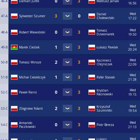
46-A
Damian Jurek
Mateusz Janiak
16:56
Wed
Daniel
47-A
Sylwester Szumer
Cholewiński
17:22
Wed
Tomasz
48-A
Robert Wiewiórski
Dzwoniarek
19:50
Wed
49-B
Marek Cieślak
Łukasz Pawlak
20:24
Wed
Kazimierz
50-B
Tomasz Winsze
Olejniczak
22:09
Wed
51-B
Michał Ciesielczyk
Rafał Stasiak
21:28
Wed
Krystian
52-C
Paweł Raniś
Racinowski
19:15
Wed
Krzysztof
53-C
Zbigniew Folant
Szumiński
19:54
Wed
Armando
54-C
Piotr Bereza
Paczkowski
21:13
Wed
Łukasz