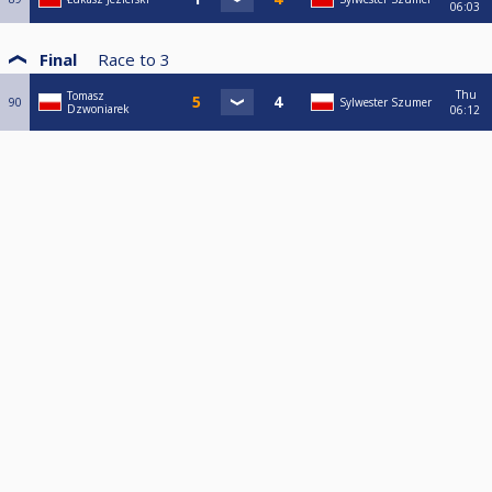
06:03
Final
Race to
3
Thu
Tomasz
90
Sylwester Szumer
Dzwoniarek
06:12