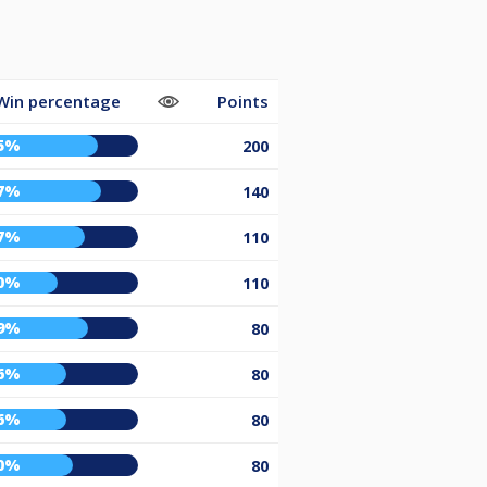
Win percentage
Points
5%
200
7%
140
7%
110
0%
110
9%
80
6%
80
6%
80
0%
80