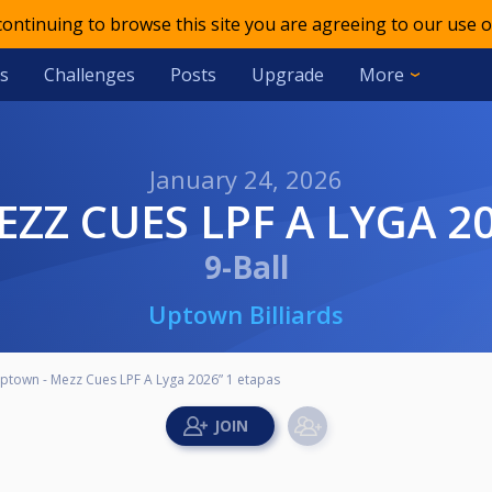
 continuing to browse this site you are agreeing to our use o
s
Challenges
Posts
Upgrade
More
January 24, 2026
EZZ CUES LPF A LYGA 2
9-Ball
Uptown Billiards
ptown - Mezz Cues LPF A Lyga 2026” 1 etapas