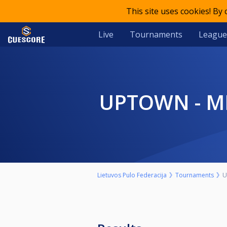
This site uses cookies! By
Live
Tournaments
League
UPTOWN - M
Lietuvos Pulo Federacija
Tournaments
U