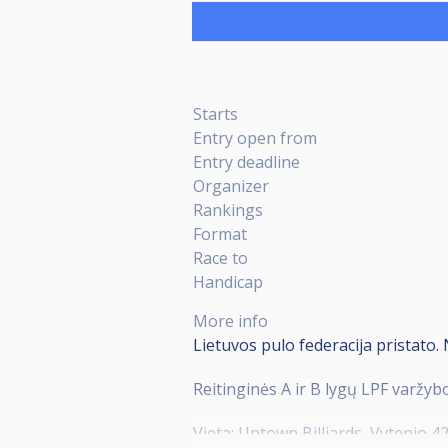
Starts
Entry open from
Entry deadline
Organizer
Rankings
Format
Race to
Handicap
More info
Lietuvos pulo federacija pristato.
Reitinginės A ir B lygų LPF varžyb
Vieta: Uptown Billiards, Vytenio 42