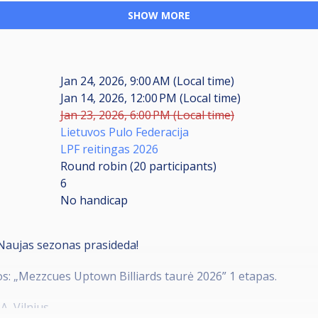
SHOW MORE
Jan 24, 2026, 9:00 AM (Local time)
Jan 14, 2026, 12:00 PM (Local time)
Jan 23, 2026, 6:00 PM (Local time)
Lietuvos Pulo Federacija
LPF reitingas 2026
Round robin (20
participants
)
6
No handicap
 Naujas sezonas prasideda!
os: „Mezzcues Uptown Billiards taurė 2026” 1 etapas.
A, Vilnius.