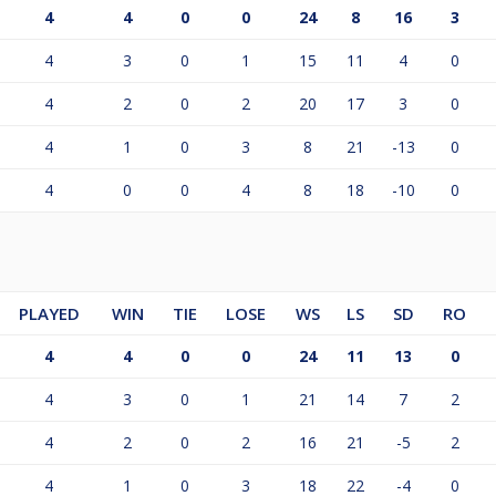
4
4
0
0
24
8
16
3
round robin formatu grupėse. Grupėje nemažiau kaip 4 žmonės
4
3
0
1
15
11
4
0
4
2
0
2
20
17
3
0
s bus paskelbta varžybų dieną.
4
1
0
3
8
21
-13
0
4
0
0
4
8
18
-10
0
pos mokestis + 3 EUR organizavimo mokestis = 38 Eur
PLAYED
WIN
TIE
LOSE
WS
LS
SD
RO
i, tamsios kelnės (džinsai galimi), tamsūs, vienos spalvos b
4
4
0
0
24
11
13
0
as sudėtingas ar abejotinas situacijas padės išspręsti žaidžia
4
3
0
1
21
14
7
2
ertas Kudlis. Žaidžiant Donatui - kreiptis į Žilviną, žaidžiant 
4
2
0
2
16
21
-5
2
4
1
0
3
18
22
-4
0