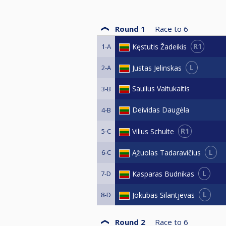
Round 1
Race to
6
R1
Kęstutis Žadeikis
1-A
L
Justas Jelinskas
2-A
Saulius Vaitukaitis
3-B
Deividas Daugėla
4-B
R1
Vilius Schulte
5-C
L
Ąžuolas Tadaravičius
6-C
L
Kasparas Budnikas
7-D
L
Jokubas Silantjevas
8-D
Round 2
Race to
6