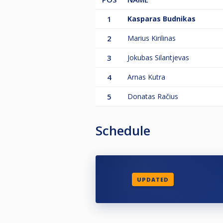
1
Kasparas Budnikas
2
Marius Kirilinas
3
Jokubas Silantjevas
4
Arnas Kutra
5
Donatas Račius
Schedule
UPDATED