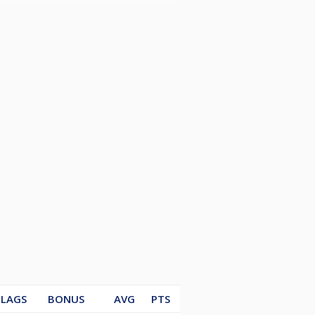
Burtai ir laikai bus paskelbti
yre: Algirdas Šatkus) .
LAGS
BONUS
AVG
PTS