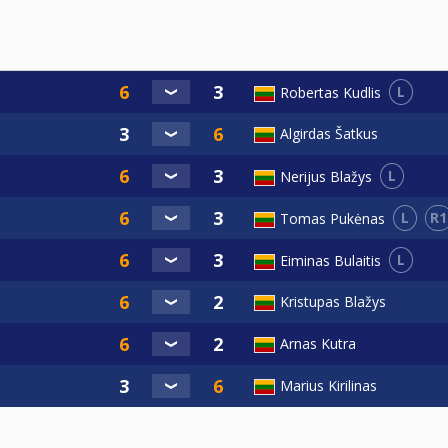
L
Robertas Kudlis
Algirdas Šatkus
L
Nerijus Blažys
L
R1
Tomas Pukėnas
L
Eiminas Bulaitis
Kristupas Blažys
Arnas Kutra
Marius Kirilinas