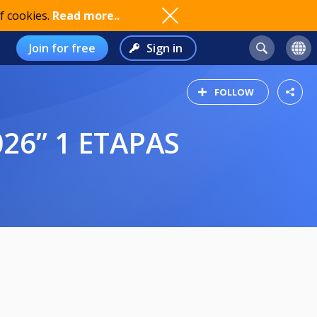
f cookies.
Read more..
Join for free
Sign in
FOLLOW
026” 1 ETAPAS