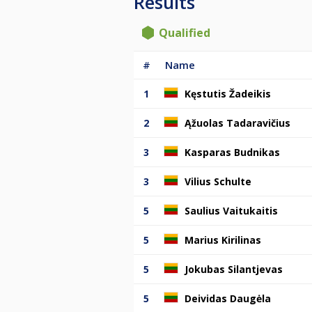
Results
Qualified
#
Name
1
Kęstutis Žadeikis
2
Ąžuolas Tadaravičius
3
Kasparas Budnikas
3
Vilius Schulte
5
Saulius Vaitukaitis
5
Marius Kirilinas
5
Jokubas Silantjevas
5
Deividas Daugėla