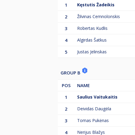
1
Kęstutis Žadeikis
• Esant iki 23 dalyvių žaidžiama 
žaidžiama dviejų minusų sistema.
2
Žilvinas Cemnolonskis
3
Robertas Kudlis
Distancija:
Priklausomai nuo dalyvių skaičiau
4
Algirdas Šatkus
5
Justas Jelinskas
Disciplina :
Pulas 9.
Startinis įnašas:
GROUP B
LPF A Lyga - 30 Eur + 5 Eur patal
POS
NAME
Aprangos kodas B: polo marškinėlia
1
Saulius Vaitukaitis
ŽAIDŽIANTYS TEISĖJAI
Kadangi teisėjų neturime, iškilusi
2
Deividas Daugėla
Račius, Žilvinas Cemnolonskis ir Rob
Robertą Kudlį.
3
Tomas Pukėnas
4
Nerijus Blažys