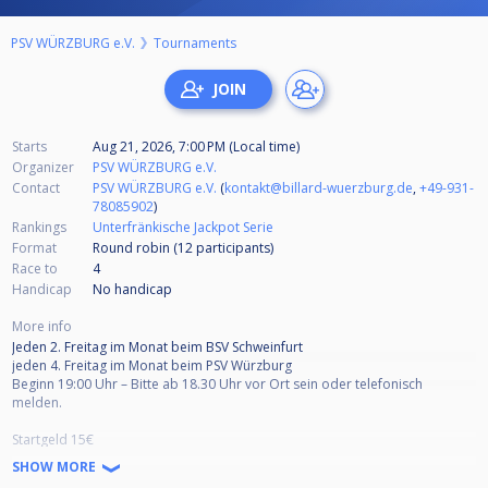
PSV WÜRZBURG e.V.
Tournaments
Starts
Aug 21, 2026, 7:00 PM (Local time)
Organizer
PSV WÜRZBURG e.V.
Contact
PSV WÜRZBURG e.V.
(
kontakt@billard-wuerzburg.de
,
+49-931-
78085902
)
Rankings
Unterfränkische Jackpot Serie
Format
Round robin (12
participants
)
Race to
4
Handicap
No handicap
More info
Jeden 2. Freitag im Monat beim BSV Schweinfurt
jeden 4. Freitag im Monat beim PSV Würzburg
Beginn 19:00 Uhr – Bitte ab 18.30 Uhr vor Ort sein oder telefonisch
melden.
Startgeld 15€
(Davon werden 11,-€ am Turniertag ausbezahlt, 4,-€ gehen in den Jackpot)
SHOW MORE