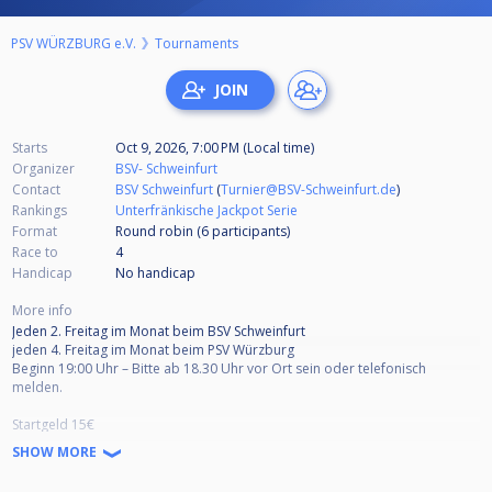
PSV WÜRZBURG e.V.
Tournaments
Starts
Oct 9, 2026, 7:00 PM (Local time)
Organizer
BSV- Schweinfurt
Contact
BSV Schweinfurt
(
Turnier@BSV-Schweinfurt.de
)
Rankings
Unterfränkische Jackpot Serie
Format
Round robin (6
participants
)
Race to
4
Handicap
No handicap
More info
Jeden 2. Freitag im Monat beim BSV Schweinfurt
jeden 4. Freitag im Monat beim PSV Würzburg
Beginn 19:00 Uhr – Bitte ab 18.30 Uhr vor Ort sein oder telefonisch
melden.
Startgeld 15€
(Davon werden 11,-€ am Turniertag ausbezahlt, 4,-€ gehen in den Jackpot)
SHOW MORE
Disziplin & Modus