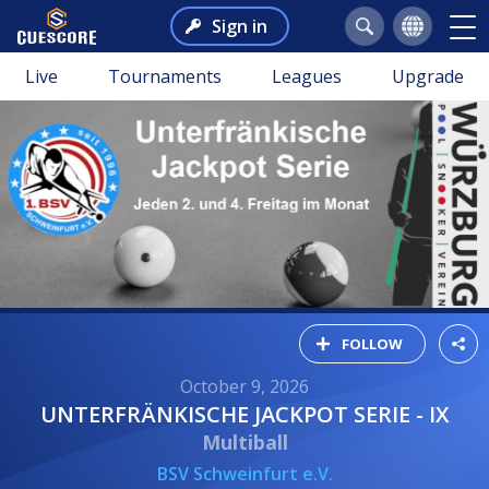
Sign in
Live
Tournaments
Leagues
Upgrade
FOLLOW
October 9, 2026
UNTERFRÄNKISCHE JACKPOT SERIE - IX
Multiball
BSV Schweinfurt e.V.