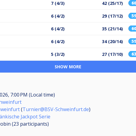
6
7 (4/3)
42 (25/17)
5
6 (4/2)
29 (17/12)
6
6 (4/2)
35 (21/14)
5
6 (4/2)
34 (20/14)
6
5 (3/2)
27 (17/10)
SHOW MORE
2026, 7:00 PM (Local time)
hweinfurt
weinfurt
(
Turnier@BSV-Schweinfurt.de
)
änkische Jackpot Serie
obin (23
participants
)