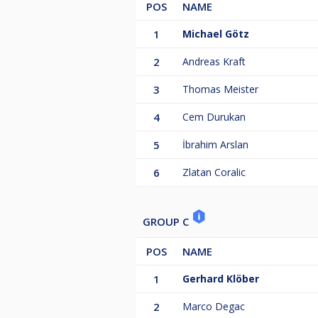
POS
NAME
4. 27,-€
Plätze müssen ausgespielt werde
1
Michael Götz
2
Andreas Kraft
3
Thomas Meister
4
Cem Durukan
5
İbrahim Arslan
6
Zlatan Coralic
GROUP C
POS
NAME
1
Gerhard Klöber
2
Marco Degac