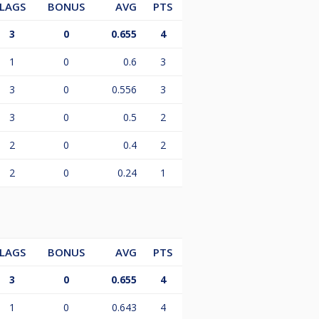
LAGS
BONUS
AVG
PTS
3
0
0.655
4
1
0
0.6
3
3
0
0.556
3
3
0
0.5
2
2
0
0.4
2
2
0
0.24
1
LAGS
BONUS
AVG
PTS
3
0
0.655
4
1
0
0.643
4