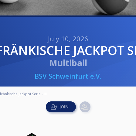
July 10, 2026
FRÄNKISCHE JACKPOT SER
Multiball
BSV Schweinfurt e.V.
ränkische Jackpot Serie - III