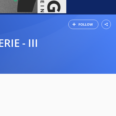
FOLLOW
IE - III