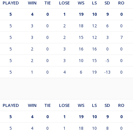
PLAYED
WIN
TIE
LOSE
WS
LS
SD
RO
n!
5
4
0
1
19
10
9
0
5
3
0
2
18
12
6
0
5
3
0
2
15
12
3
7
5
2
0
3
16
16
0
0
5
2
0
3
10
15
-5
0
5
1
0
4
6
19
-13
0
PLAYED
WIN
TIE
LOSE
WS
LS
SD
RO
5
4
0
1
19
10
9
0
5
4
0
1
18
10
8
0