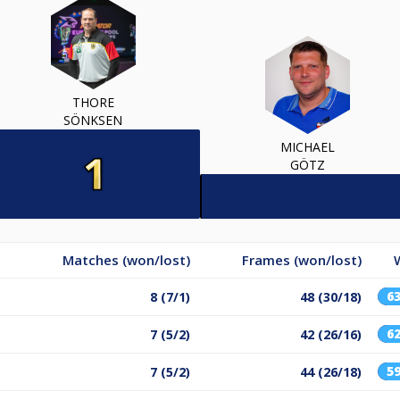
THORE
SÖNKSEN
MICHAEL
GÖTZ
Matches (won/lost)
Frames (won/lost)
6
8 (7/1)
48 (30/18)
6
7 (5/2)
42 (26/16)
5
7 (5/2)
44 (26/18)