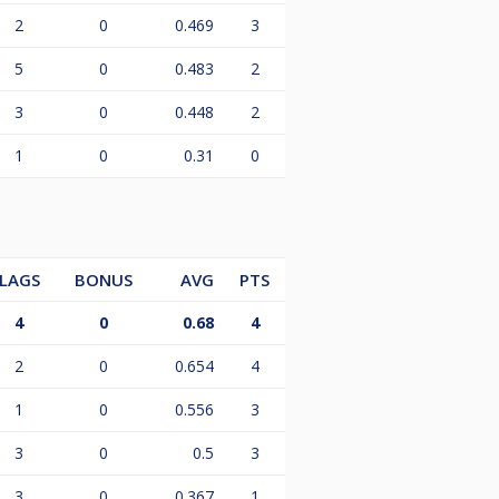
2
0
0.469
3
5
0
0.483
2
3
0
0.448
2
1
0
0.31
0
LAGS
BONUS
AVG
PTS
4
0
0.68
4
2
0
0.654
4
1
0
0.556
3
3
0
0.5
3
3
0
0.367
1