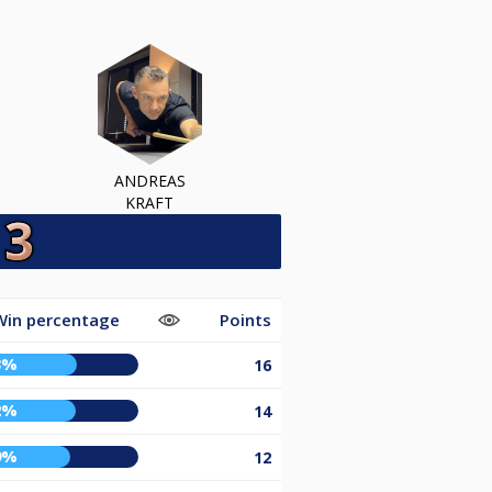
ANDREAS
KRAFT
Win percentage
Points
3%
16
2%
14
9%
12