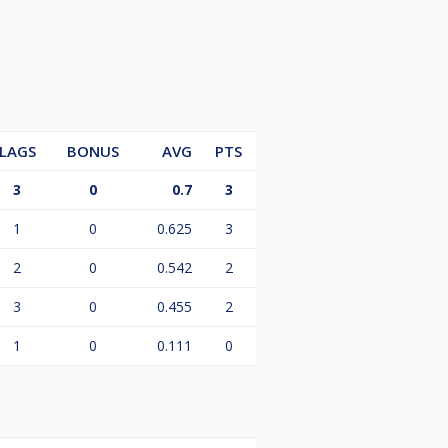
LAGS
BONUS
AVG
PTS
3
0
0.7
3
1
0
0.625
3
2
0
0.542
2
, wenn er den Jackpotanteil des
3
0
0.455
2
1
0
0.111
0