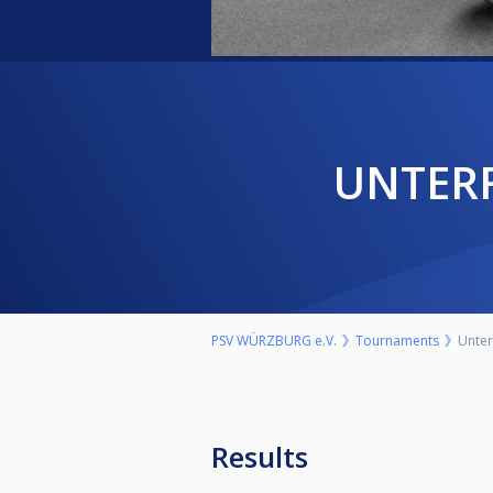
UNTER
PSV WÜRZBURG e.V.
Tournaments
Unterf
Results