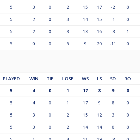
5
3
0
2
15
17
-2
0
5
2
0
3
14
15
-1
0
5
2
0
3
13
16
-3
1
5
0
0
5
9
20
-11
0
PLAYED
WIN
TIE
LOSE
WS
LS
SD
RO
5
4
0
1
17
8
9
0
5
4
0
1
17
9
8
0
5
3
0
2
15
12
3
0
5
3
0
2
14
14
0
0
5
1
0
4
11
19
-8
0