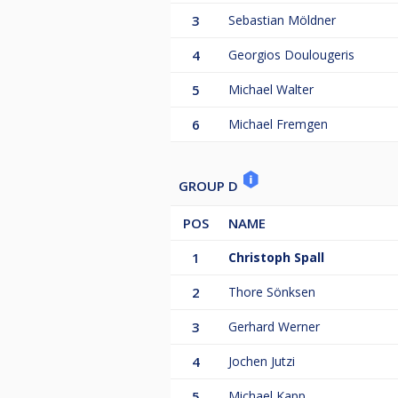
3
Sebastian Möldner
4
Georgios Doulougeris
5
Michael Walter
6
Michael Fremgen
GROUP D
POS
NAME
1
Christoph Spall
2
Thore Sönksen
3
Gerhard Werner
4
Jochen Jutzi
5
Michael Kapp