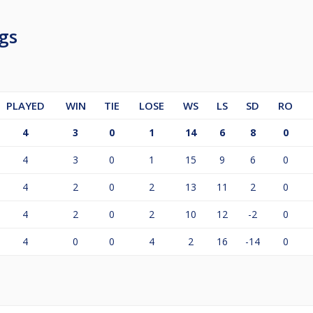
all
 separat.
gs
:
PLAYED
WIN
TIE
LOSE
WS
LS
SD
RO
4
3
0
1
14
6
8
0
4
3
0
1
15
9
6
0
ier über Cuescore
4
2
0
2
13
11
2
0
niertag vor Ort.
um Turnier kommt, darf erst wieder an der Serie teilnehmen
4
2
0
2
10
12
-2
0
hat.)
4
0
0
4
2
16
-14
0
tag (bei vollem Feld, ansonsten prozentuale Anpassung):