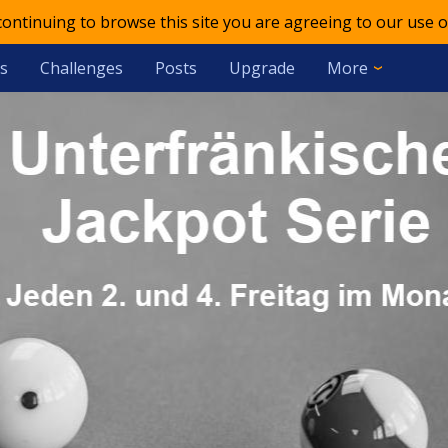
 continuing to browse this site you are agreeing to our use o
s
Challenges
Posts
Upgrade
More