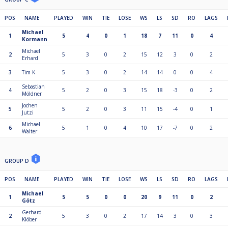
POS
NAME
PLAYED
WIN
TIE
LOSE
WS
LS
SD
RO
LAGS
Michael
1
5
4
0
1
18
7
11
0
4
Kormann
Michael
2
5
3
0
2
15
12
3
0
2
Erhard
3
Tim K
5
3
0
2
14
14
0
0
4
Sebastian
4
5
2
0
3
15
18
-3
0
2
Möldner
Jochen
5
5
2
0
3
11
15
-4
0
1
Jutzi
Michael
6
5
1
0
4
10
17
-7
0
2
Walter
GROUP D
POS
NAME
PLAYED
WIN
TIE
LOSE
WS
LS
SD
RO
LAGS
Michael
1
5
5
0
0
20
9
11
0
2
Götz
Gerhard
2
5
3
0
2
17
14
3
0
3
Klöber