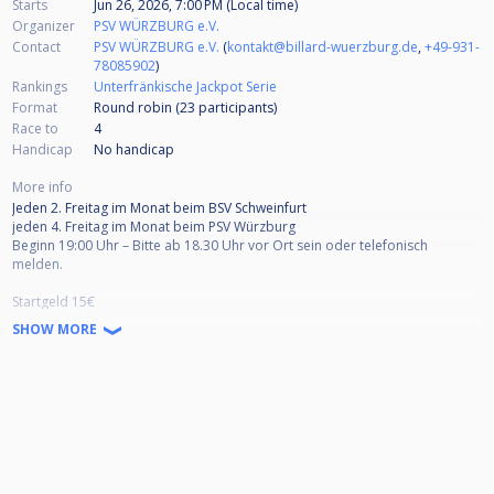
Starts
Jun 26, 2026, 7:00 PM (Local time)
Organizer
PSV WÜRZBURG e.V.
Contact
PSV WÜRZBURG e.V.
(
kontakt@billard-wuerzburg.de
,
+49-931-
78085902
)
Rankings
Unterfränkische Jackpot Serie
Format
Round robin (23
participants
)
Race to
4
Handicap
No handicap
More info
Jeden 2. Freitag im Monat beim BSV Schweinfurt
jeden 4. Freitag im Monat beim PSV Würzburg
Beginn 19:00 Uhr – Bitte ab 18.30 Uhr vor Ort sein oder telefonisch
melden.
Startgeld 15€
(Davon werden 11,-€ am Turniertag ausbezahlt, 4,-€ gehen in den Jackpot)
SHOW MORE
Disziplin & Modus
max. Teilnehmerfeld 24
Gespielt wird in 4 6er Gruppen – Race to 4
die besten 2 kommen ins VF – ab hier Einfach KO
Der Gewinner des Ausstoßens entscheidet ob 9-Ball oder 10-Ball
Wechselbreak, bei 9-Ball die 9 auf dem Fußpunkt
Ab einer Satzdauer von 45 Minuten wird das laufende Rack zu Ende
gespielt, bei Unentschieden wird ein Decider mit 30 Sekunden Shotclock