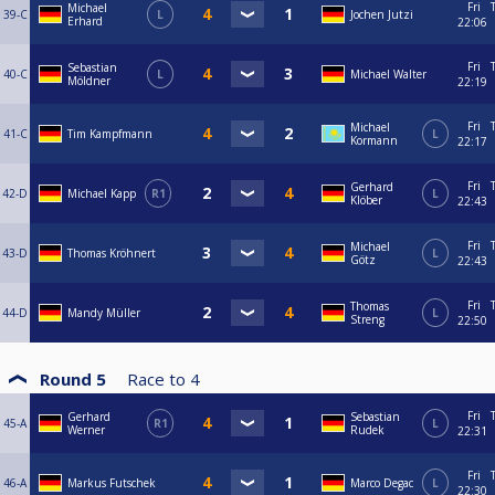
Fri
Michael
39-C
L
Jochen Jutzi
Erhard
22:06
Fri
Sebastian
40-C
L
Michael Walter
Möldner
22:19
Fri
Michael
41-C
Tim Kampfmann
L
Kormann
22:17
Fri
Gerhard
42-D
Michael Kapp
R1
L
Klöber
22:43
Fri
Michael
43-D
Thomas Kröhnert
L
Götz
22:43
Fri
Thomas
44-D
Mandy Müller
L
Streng
22:50
Round 5
Race to
4
Fri
Gerhard
Sebastian
45-A
R1
L
Werner
Rudek
22:31
Fri
46-A
Markus Futschek
Marco Degac
L
22:30