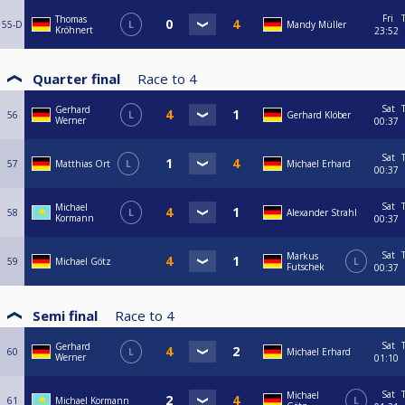
Fri
Thomas
55-D
L
Mandy Müller
Kröhnert
23:52
Quarter final
Race to
4
Sat
Gerhard
56
L
Gerhard Klöber
Werner
00:37
Sat
57
Matthias Ort
L
Michael Erhard
00:37
Sat
Michael
58
L
Alexander Strahl
Kormann
00:37
Sat
Markus
59
Michael Götz
L
Futschek
00:37
Semi final
Race to
4
Sat
Gerhard
60
L
Michael Erhard
Werner
01:10
Sat
Michael
61
Michael Kormann
L