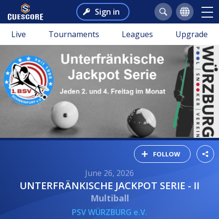
Sign in
Live
Tournaments
Leagues
Upgrade
FOLLOW
June 26, 2026
UNTERFRÄNKISCHE JACKPOT SERIE - II
Multiball
PSV WÜRZBURG e.V.