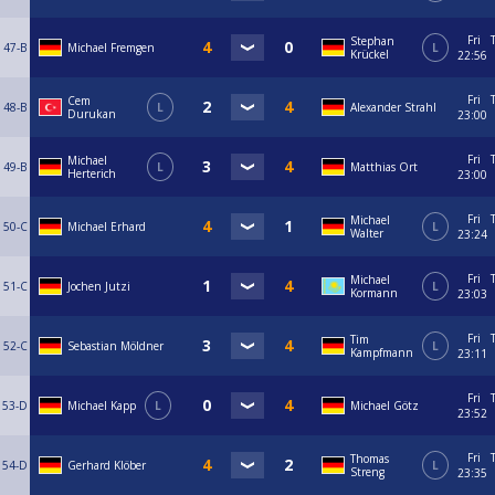
Fri
Stephan
47-B
Michael Fremgen
L
Krückel
22:56
Fri
Cem
48-B
L
Alexander Strahl
Durukan
23:00
Fri
Michael
49-B
L
Matthias Ort
Herterich
23:00
Fri
Michael
50-C
Michael Erhard
L
Walter
23:24
Fri
Michael
51-C
Jochen Jutzi
L
Kormann
23:03
Fri
Tim
52-C
Sebastian Möldner
L
Kampfmann
23:11
Fri
53-D
Michael Kapp
L
Michael Götz
23:52
Fri
Thomas
54-D
Gerhard Klöber
L
Streng
23:35