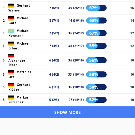
Gerhard
67%
1
7 (6/1)
39 (26/13)
16
Werner
Michael
65%
2
8 (7/1)
46 (30/16)
14
Götz
Michael
67%
3
7 (5/2)
36 (24/12)
12
Kormann
Michael
55%
3
7 (4/3)
38 (21/17)
12
Erhard
56%
5
6 (4/2)
36 (20/16)
10
Alexander
Strahl
Matthias
58%
5
6 (4/2)
33 (19/14)
10
Ort
Gerhard
50%
5
6 (3/3)
36 (18/18)
10
Klöber
Markus
52%
5
5 (2/3)
27 (14/13)
10
Futschek
SHOW MORE