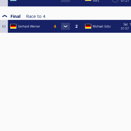
Götz
01:21
Final
Race to
4
Sat
62
Gerhard Werner
Michael Götz
01:57