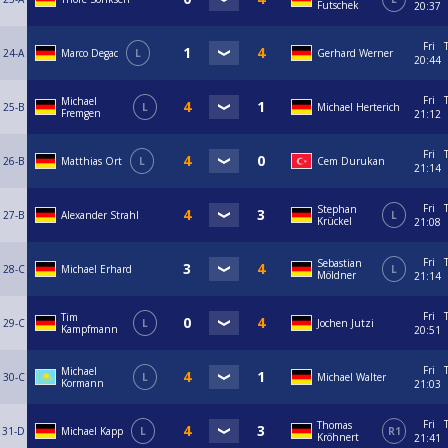
Futschek
20:37
Fri
24-A
Marco Degac
L
Gerhard Werner
20:44
Fri
Michael
25-B
L
Michael Herterich
Fremgen
21:12
Fri
26-B
Matthias Ort
L
Cem Durukan
21:14
Fri
Stephan
27-B
Alexander Strahl
L
Krückel
21:08
Fri
Sebastian
28-C
Michael Erhard
L
Möldner
21:14
Fri
Tim
29-C
L
Jochen Jutzi
Kampfmann
20:51
Fri
Michael
30-C
L
Michael Walter
Kormann
21:03
Fri
Thomas
31-D
Michael Kapp
L
R1
Kröhnert
21:41