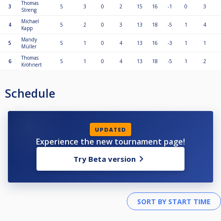
Thomas
3
5
3
0
2
15
16
-1
0
3
Streng
Michael
4
5
2
0
3
13
18
-5
1
4
Kapp
Mandy
5
5
1
0
4
13
16
-3
1
1
Müller
Thomas
6
5
1
0
4
13
18
-5
1
2
Kröhnert
Schedule
UPDATED
Experience the new tournament page!
Try Beta version