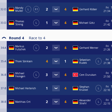
Fri
Mandy
32-D
L
R1
Gerhard Klöber
Müller
21:34
Fri
Thomas
33-D
L
Michael Götz
Streng
21:42
Round 4
Race to
4
Fri
Markus
34-A
L
Gerhard Werner
Futschek
21:26
Fri
Sebastian
35-A
Thore Sönksen
L
Rudek
21:38
Fri
Michael
36-B
L
Cem Durukan
Fremgen
21:50
Fri
Stephan
37-B
Michael Herterich
L
Krückel
22:10
Fri
Alexander
38-B
Matthias Ort
L
Strahl
22:15