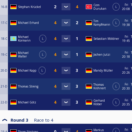
Fri
Cem
16-B
Stephan Krückel
L
Durukan
20:08
Fri
Tim
17-C
Michael Erhard
L
Kampfmann
19:38
Fri
Michael
18-C
L
Sebastian Möldner
Kormann
19:45
Fri
Michael
19-C
L
Jochen Jutzi
Walter
20:18
Fri
20-D
Michael Kapp
L
Mandy Müller
20:26
Fri
Thomas
21-D
Thomas Streng
L
Kröhnert
20:30
Fri
Gerhard
22-D
Michael Götz
L
Klöber
20:35
Round 3
Race to
4
Fri
Markus
23-A
Thore Sönksen
L