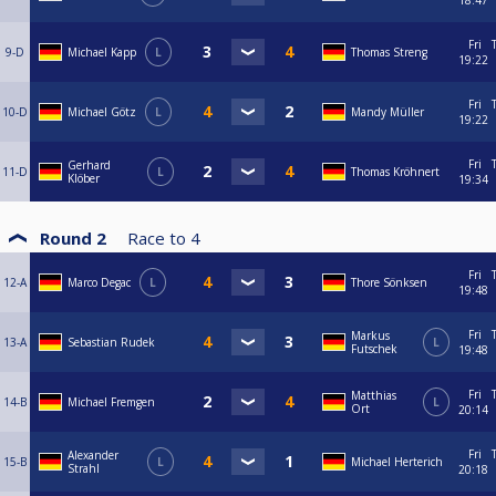
18:47
Fri
9-D
Michael Kapp
L
Thomas Streng
19:22
Fri
10-D
Michael Götz
L
Mandy Müller
19:22
Fri
Gerhard
11-D
L
Thomas Kröhnert
Klöber
19:34
Round 2
Race to
4
Fri
12-A
Marco Degac
L
Thore Sönksen
19:48
Fri
Markus
13-A
Sebastian Rudek
L
Futschek
19:48
Fri
Matthias
14-B
Michael Fremgen
L
Ort
20:14
Fri
Alexander
15-B
L
Michael Herterich
Strahl
20:18