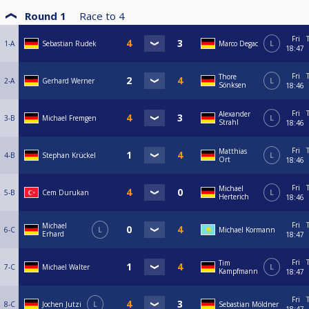
Round 1
Race to
4
Fri
1-A
Sebastian Rudek
Marco Degac
L
18:47
Fri
Thore
2-A
Gerhard Werner
L
Sönksen
18:46
Fri
Alexander
3-B
Michael Fremgen
L
Strahl
18:46
Fri
Matthias
4-B
Stephan Krückel
L
Ort
18:46
Fri
Michael
5-B
Cem Durukan
L
Herterich
18:46
Fri
Michael
6-C
L
Michael Kormann
Erhard
18:47
Fri
Tim
7-C
Michael Walter
L
Kampfmann
18:47
Fri
8-C
Jochen Jutzi
L
Sebastian Möldner