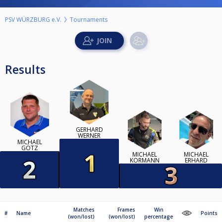
PSV WÜRZBURG e.V.
Tournaments
Results
GERHARD
WERNER
MICHAEL
GÖTZ
MICHAEL
MICHAEL
KORMANN
ERHARD
Matches
Frames
Win
#
Name
Points
(won/lost)
(won/lost)
percentage