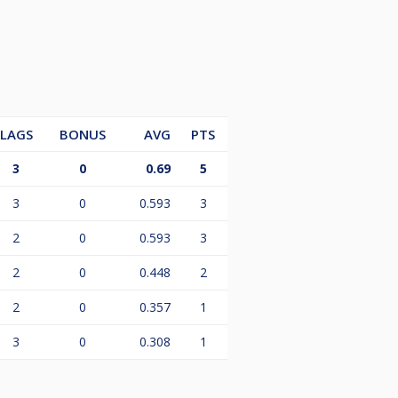
LAGS
BONUS
AVG
PTS
3
0
0.69
5
3
0
0.593
3
2
0
0.593
3
, wenn er den Jackpotanteil des
2
0
0.448
2
2
0
0.357
1
3
0
0.308
1