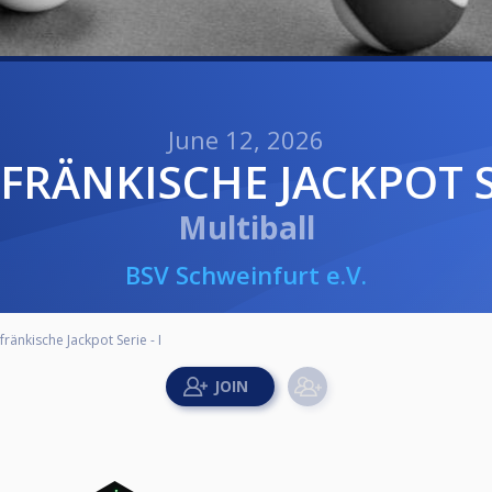
June 12, 2026
RFRÄNKISCHE JACKPOT SE
Multiball
BSV Schweinfurt e.V.
fränkische Jackpot Serie - I