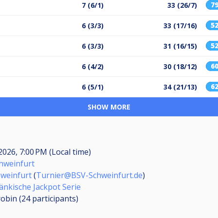
7
7 (6/1)
33 (26/7)
5
6 (3/3)
33 (17/16)
5
6 (3/3)
31 (16/15)
6
6 (4/2)
30 (18/12)
6
6 (5/1)
34 (21/13)
SHOW MORE
2026, 7:00 PM (Local time)
hweinfurt
weinfurt
(
Turnier@BSV-Schweinfurt.de
)
änkische Jackpot Serie
obin (24
participants
)