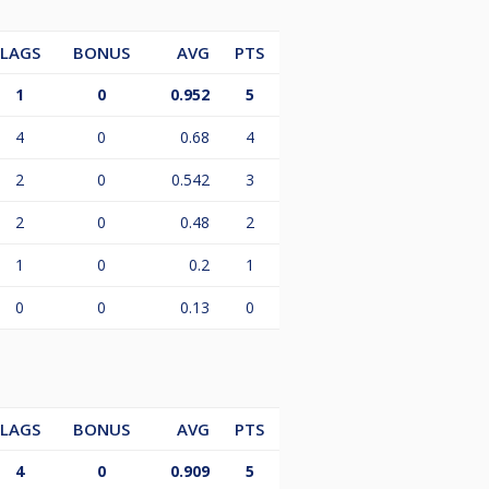
LAGS
BONUS
AVG
PTS
1
0
0.952
5
4
0
0.68
4
2
0
0.542
3
2
0
0.48
2
1
0
0.2
1
0
0
0.13
0
LAGS
BONUS
AVG
PTS
4
0
0.909
5