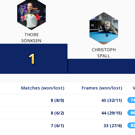
THORE
SÖNKSEN
CHRISTOPH
SPALL
Matches (won/lost)
Frames (won/lost)
7
8 (8/0)
43 (32/11)
6
8 (6/2)
44 (29/15)
8
7 (6/1)
33 (27/6)