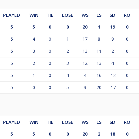
PLAYED
WIN
TIE
LOSE
WS
LS
SD
RO
5
5
0
0
20
1
19
0
5
4
0
1
17
8
9
0
5
3
0
2
13
11
2
0
5
2
0
3
12
13
-1
0
5
1
0
4
4
16
-12
0
5
0
0
5
3
20
-17
0
PLAYED
WIN
TIE
LOSE
WS
LS
SD
RO
5
5
0
0
20
2
18
0