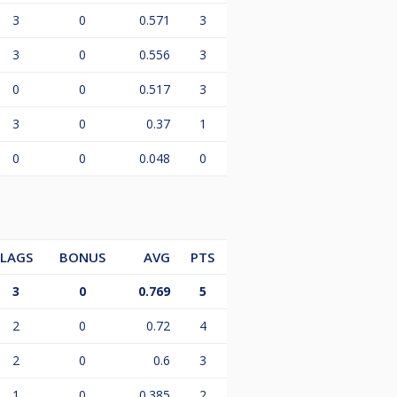
3
0
0.571
3
3
0
0.556
3
0
0
0.517
3
3
0
0.37
1
0
0
0.048
0
LAGS
BONUS
AVG
PTS
3
0
0.769
5
2
0
0.72
4
2
0
0.6
3
1
0
0.385
2