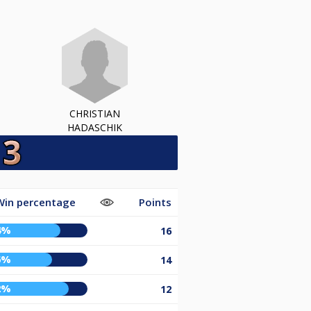
CHRISTIAN
HADASCHIK
Win percentage
Points
4%
16
6%
14
2%
12