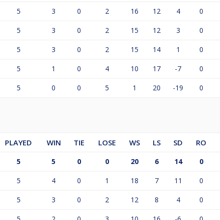
5
3
0
2
16
12
4
0
5
3
0
2
15
12
3
0
5
3
0
2
15
14
1
0
5
1
0
4
10
17
-7
0
5
0
0
5
1
20
-19
0
PLAYED
WIN
TIE
LOSE
WS
LS
SD
RO
5
5
0
0
20
6
14
0
5
4
0
1
18
7
11
0
5
3
0
2
12
8
4
0
5
2
0
3
10
16
-6
0