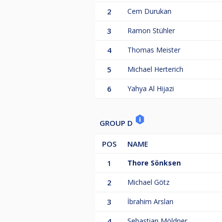
2
Cem Durukan
3
Ramon Stühler
4
Thomas Meister
5
Michael Herterich
6
Yahya Al Hijazi
GROUP D
POS
NAME
1
Thore Sönksen
2
Michael Götz
3
İbrahim Arslan
4
Sebastian Möldner