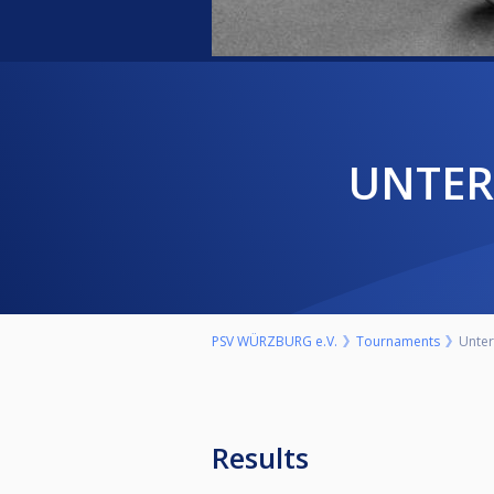
UNTE
PSV WÜRZBURG e.V.
Tournaments
Unter
Results