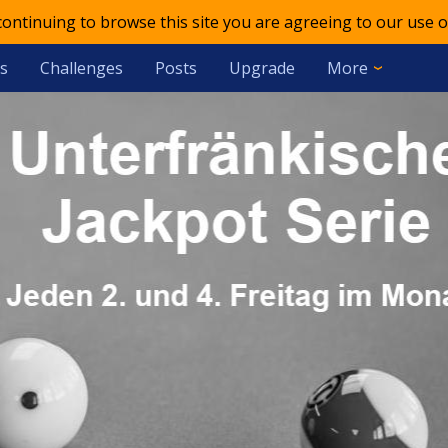
 continuing to browse this site you are agreeing to our use o
s
Challenges
Posts
Upgrade
More