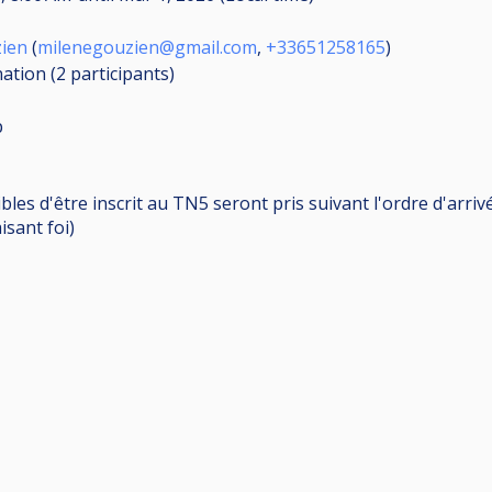
ien
(
milenegouzien@gmail.com
,
+33651258165
)
nation (2
participants
)
p
es d'être inscrit au TN5 seront pris suivant l'ordre d'arrivé
isant foi)