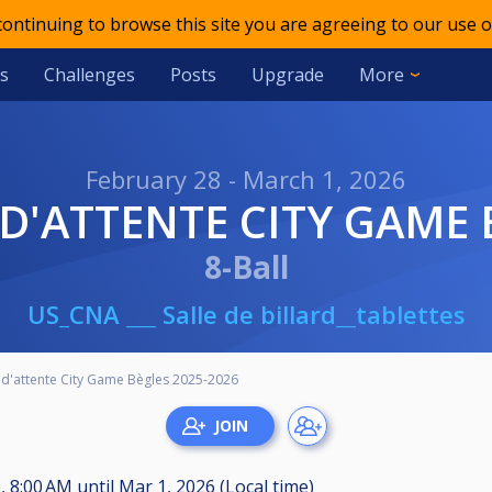
 continuing to browse this site you are agreeing to our use o
s
Challenges
Posts
Upgrade
More
February 28 - March 1, 2026
E D'ATTENTE CITY GAME
8-Ball
US_CNA ___ Salle de billard__tablettes
 d'attente City Game Bègles 2025-2026
6, 8:00 AM
until
Mar 1, 2026 (Local time)