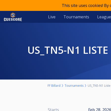
This site uses cookies! By
Live
Tournaments
League
US_TN5-N1 LIST
FF Billard
Tournaments
US_TN5-N1 Liste
Starts
Feb 28, 202