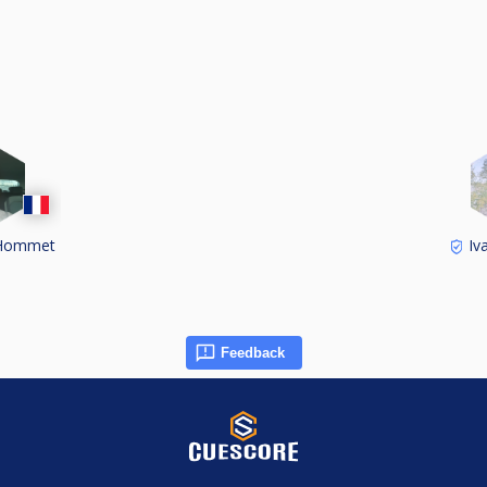
 Hommet
Iv
Feedback