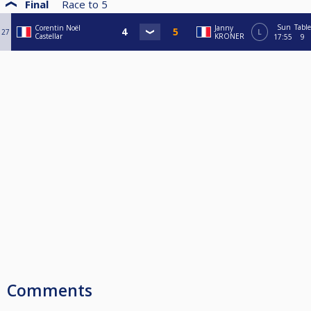
Final
Race to
5
Sun
Table
Corentin Noël
Janny
27
L
Castellar
KRONER
17:55
9
Comments