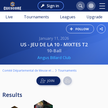
Sign in
Live
Tournaments
Leagues
Upgrade
FOLLOW
January 11, 2026
US - JEU DE LA 10 - MIXTES T2
10-Ball
Angus Billard Club
Comité Départemental de Meuse et Triangle de Billard
Tournaments
Results