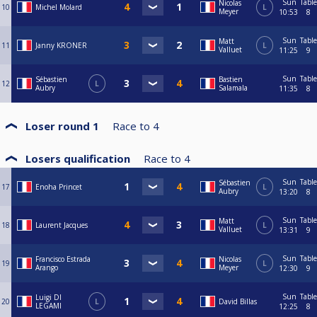
Sun
Table
Nicolas
10
Michel Molard
L
Meyer
10:53
8
Sun
Table
Matt
11
Janny KRONER
L
Valluet
11:25
9
Sun
Table
Sébastien
Bastien
12
L
Aubry
Salamala
11:35
8
Loser round 1
Race to
4
Losers qualification
Race to
4
Sun
Table
Sébastien
17
Enoha Princet
L
Aubry
13:20
8
Sun
Table
Matt
18
Laurent Jacques
L
Valluet
13:31
9
Sun
Table
Francisco Estrada
Nicolas
19
L
Arango
Meyer
12:30
9
Sun
Table
Luigi DI
20
L
David Billas
LEGAMI
12:25
8