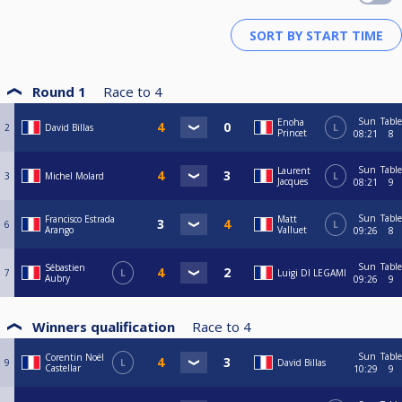
Round 1
Race to
4
Sun
Table
Enoha
2
David Billas
L
Princet
08:21
8
Sun
Table
Laurent
3
Michel Molard
L
Jacques
08:21
9
Sun
Table
Francisco Estrada
Matt
6
L
Arango
Valluet
09:26
8
Sun
Table
Sébastien
7
L
Luigi DI LEGAMI
Aubry
09:26
9
Winners qualification
Race to
4
Sun
Table
Corentin Noël
9
L
David Billas
Castellar
10:29
9