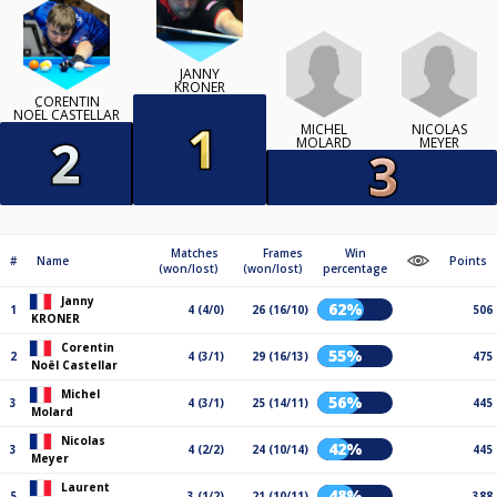
JANNY
KRONER
CORENTIN
NOËL CASTELLAR
MICHEL
NICOLAS
MOLARD
MEYER
Matches
Frames
Win
#
Name
Points
(won/lost)
(won/lost)
percentage
Janny
62%
1
4 (4/0)
26 (16/10)
506
KRONER
Corentin
55%
2
4 (3/1)
29 (16/13)
475
Noël Castellar
Michel
56%
3
4 (3/1)
25 (14/11)
445
Molard
Nicolas
42%
3
4 (2/2)
24 (10/14)
445
Meyer
Laurent
48%
5
3 (1/2)
21 (10/11)
388