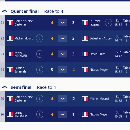
Quarter final
Race to
4
Sun
Table
Corentin Noël
Laurent
21
L
Castellar
Jacques
15:52
8
Sun
Table
22
Michel Molard
L
Sébastien Aubry
14:47
8
Sun
Table
Janny
23
L
David Billas
KRONER
14:47
9
Sun
Table
Bastien
24
L
Nicolas Meyer
Salamala
15:52
9
Semi final
Race to
4
Sun
Table
Corentin Noël
25
L
Michel Molard
Castellar
16:58
8
Sun
Table
Janny
26
L
Nicolas Meyer
KRONER
16:58
9