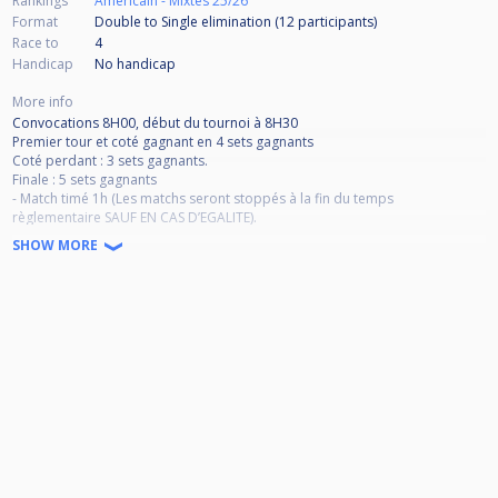
Rankings
Américain - Mixtes 25/26
Format
Double to Single elimination (12
participants
)
Race to
4
Handicap
No handicap
More info
Convocations 8H00, début du tournoi à 8H30
Premier tour et coté gagnant en 4 sets gagnants
Coté perdant : 3 sets gagnants.
Finale : 5 sets gagnants
- Match timé 1h (Les matchs seront stoppés à la fin du temps
règlementaire SAUF EN CAS D’EGALITE).
- LA TENUE DU JOUEUR DEVRA ETRE CELLE CONFORME AU CODE SPORTIF:
SHOW MORE
POLO ET LOGO DU CLUB VISIBLE PAR TOUS, PANTALON UNI, CHAUSSURES
FERMEES