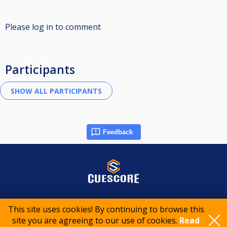
Please log in to comment
Participants
Feedback
© 2015-2026 CueScore International
This site uses cookies! By continuing to browse this
site you are agreeing to our use of cookies.
Read