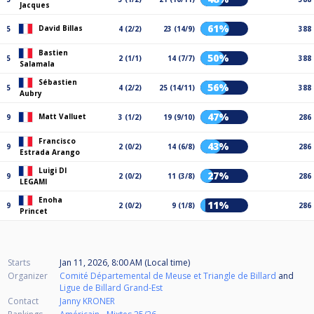
Jacques
61%
David Billas
5
4 (2/2)
23 (14/9)
388
Bastien
50%
5
2 (1/1)
14 (7/7)
388
Salamala
Sébastien
56%
5
4 (2/2)
25 (14/11)
388
Aubry
47%
Matt Valluet
9
3 (1/2)
19 (9/10)
286
Francisco
43%
9
2 (0/2)
14 (6/8)
286
Estrada Arango
Luigi DI
27%
9
2 (0/2)
11 (3/8)
286
LEGAMI
Enoha
11%
9
2 (0/2)
9 (1/8)
286
Princet
Starts
Jan 11, 2026, 8:00 AM (Local time)
Organizer
Comité Départemental de Meuse et Triangle de Billard
and
Ligue de Billard Grand-Est
Contact
Janny KRONER