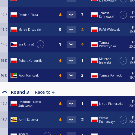
Dziobkowski
19:
Fr
Tomasz
12-B
Damian Pluta
L
Kalinowski
18:
Fr
13-C
Marek Droździel
Rafal Waleczek
19:
Fr
Tomasz
14-C
Jan Řimnáč
L
Wawrzyniak
20:
Fr
Mateusz
15-D
Robert Kurpanik
L
Jeziorski
19:
Fr
16-D
Piotr Tomiczek
Tomasz Pomiotło
19:
Round 3
Race to
4
Fr
Dominik Łukasz
17-A
Jakub Pietruszka
Śniatowski
20:
Fr
Witold
18-A
Kamil Kapołka
L
Kramarczyk
20:
Fr
Andrzej