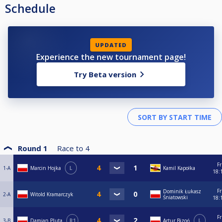
Schedule
UPDATED
Experience the new tournament page!
Try Beta version
Round 1
Race to
4
Fr
1-A
Marcin Hojka
L
Kamil Kapołka
18:
Fr
Dominik Łukasz
2-A
Witold Kramarczyk
Śniatowski
18:
Fr
3-B
Damian Pluta
R1
Artur Bizoń
L