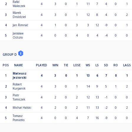
Rafal
2
4
3
0
1
11
7
4
0
1
Waleczek
Marek
3
4
3
0
1
12
8
4
0
2
Droździel
4
Jan Řimnáč
4
1
0
3
3
12
-9
0
1
Jarosław
5
4
0
0
4
0
4
-4
0
0
Oślizło
GROUP D
POS
NAME
PLAYED
WIN
TIE
LOSE
WS
LS
SD
RO
LAGS
Mateusz
1
4
3
0
1
13
6
7
0
1
Jeziorski
Robert
2
4
3
0
1
14
9
5
1
2
Kurpanik
Piotr
3
4
2
0
2
12
13
-1
0
0
Tomiczek
4
Michał Halski
4
2
0
2
11
13
-2
0
2
Tomasz
5
4
0
0
4
7
16
-9
0
0
Pomiotło