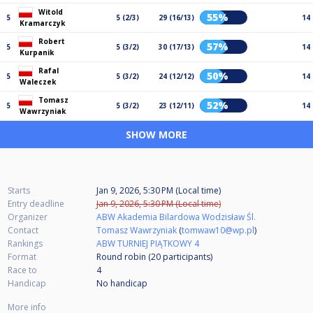
Witold
55%
5
5 (2/3)
29 (16/13)
14
Kramarczyk
Robert
57%
5
5 (3/2)
30 (17/13)
14
Kurpanik
Rafal
50%
5
5 (3/2)
24 (12/12)
14
Waleczek
Tomasz
52%
5
5 (3/2)
23 (12/11)
14
Wawrzyniak
SHOW MORE
Starts
Jan 9, 2026, 5:30 PM (Local time)
Entry deadline
Jan 9, 2026, 5:30 PM (Local time)
Organizer
ABW Akademia Bilardowa Wodzisław Śl.
Contact
Tomasz Wawrzyniak
(
tomwaw10@wp.pl
)
Rankings
ABW TURNIEJ PIĄTKOWY 4
Format
Round robin (20
participants
)
Race to
4
Handicap
No handicap
More info