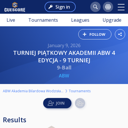
Sign in
Live
Tournaments
Leagues
Upgrade
FOLLOW
January 9, 2026
TURNIEJ PIĄTKOWY AKADEMII ABW 4
EDYCJA - 9 TURNIEJ
9-Ball
ABW
ABW Akademia Bilardowa Wodzisław Śl.
Tournaments
Results