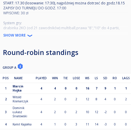
START: 17.30 (losowanie: 17:30), najpóźniej można dotrzeć do godz.18.15
ZAPISY DO TURNIEJU DO GODZ. 17:00
WPISOWE: 30 zł
System gry:
drabinka 2KO (od 21 zawodników) multiball,prawa "8","10" do 4 partii,
"9"do 5 partii, lewa "8","10" do 3, "9"do 4
SHOW MORE
Do 20 zawodników 4 grupy po max 5 zawodników w "9" do 5 partii+
puchar (8 zawodników) multiball "8","10" do 4 partii, "9"do 5 partii
Round-robin standings
Gra
Rozbicie naprzemienne
10 turnieji co 2 tygodnie w Piątek
GROUP A
Turniej masters:
POS
NAME
PLAYED
WIN
TIE
LOSE
WS
LS
SD
RO
LAGS
Termin: 11 turniej
Marcin
Ilość zawodników: 8
1
4
4
0
0
16
7
9
1
1
Hojka
Wymagana frekwencja: min 80%
System gry: 2 grupy KZK + Puchar 4os.
Witold
2
4
2
0
2
12
8
4
0
2
Kramarczyk
Gra w odmianę mieszaną do:
5 wygranych
Dominik
6 wygranych finał
3
Łukasz
4
2
0
2
10
12
-2
0
0
Śniatowski
4
Kamil Kapołka
4
1
0
3
11
14
-3
0
0
Frekwencja: