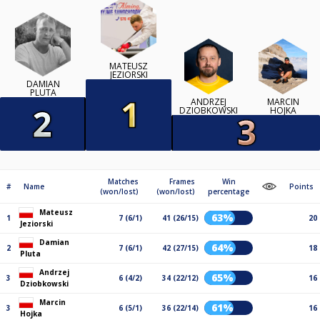
MATEUSZ
JEZIORSKI
DAMIAN
PLUTA
ANDRZEJ
MARCIN
DZIOBKOWSKI
HOJKA
Matches
Frames
Win
#
Name
Points
(won/lost)
(won/lost)
percentage
Mateusz
63%
1
7 (6/1)
41 (26/15)
20
Jeziorski
Damian
64%
2
7 (6/1)
42 (27/15)
18
Pluta
Andrzej
65%
3
6 (4/2)
34 (22/12)
16
Dziobkowski
Marcin
61%
3
6 (5/1)
36 (22/14)
16
Hojka