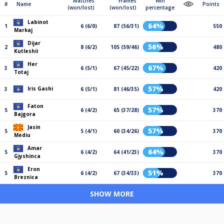
Matches
Frames
Win
#
Name
Points
(won/lost)
(won/lost)
percentage
Labinot
64%
1
6 (6/0)
87 (56/31)
550
Markaj
Dijar
56%
2
8 (6/2)
105 (59/46)
480
Kutleshii
Her
67%
3
6 (5/1)
67 (45/22)
420
Totaj
57%
Iris Gashi
3
6 (5/1)
81 (46/35)
420
Faton
57%
5
6 (4/2)
65 (37/28)
370
Bajgora
Jasin
57%
5
5 (4/1)
60 (34/26)
370
Mediu
Amar
64%
5
6 (4/2)
64 (41/23)
370
Gjyshinca
Eron
51%
5
6 (4/2)
67 (34/33)
370
Breznica
SHOW MORE