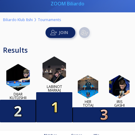
ZOOM Biliardo
Biliardo Klub 8shi
Tournaments
Results
LABINOT
MARKAJ
DIJAR
KUTLESHII
HER
IRIS
TOTAJ
GASHI