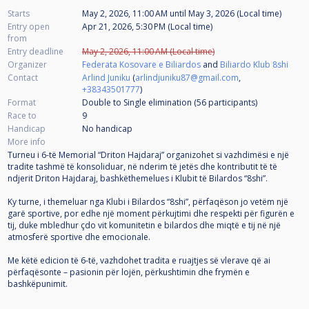
Starts
May 2, 2026, 11:00 AM
until
May 3, 2026 (Local time)
Entry open
Apr 21, 2026, 5:30 PM (Local time)
from
Entry deadline
May 2, 2026, 11:00 AM (Local time)
Organizer
Federata Kosovare e Biliardos
and
Biliardo Klub 8shi
Contact
Arlind Juniku
(
arlindjuniku87@gmail.com
,
+38343501777
)
Format
Double to Single elimination (56
participants
)
Race to
9
Handicap
No handicap
More info
Turneu i 6-të Memorial “Driton Hajdaraj” organizohet si vazhdimësi e një
tradite tashmë të konsoliduar, në nderim të jetës dhe kontributit të të
ndjerit Driton Hajdaraj, bashkëthemelues i Klubit të Bilardos “8shi”.
Ky turne, i themeluar nga Klubi i Bilardos “8shi”, përfaqëson jo vetëm një
garë sportive, por edhe një moment përkujtimi dhe respekti për figurën e
tij, duke mbledhur çdo vit komunitetin e bilardos dhe miqtë e tij në një
atmosferë sportive dhe emocionale.
Me këtë edicion të 6-të, vazhdohet tradita e ruajtjes së vlerave që ai
përfaqësonte – pasionin për lojën, përkushtimin dhe frymën e
bashkëpunimit.