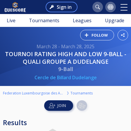
Sign in
Live
Tournaments
Leagues
Upgrade
FOLLOW
March 28 - March 28, 2025
TOURNOI RATING HIGH AND LOW 9-BALL -
QUALI GROUPE A DUDELANGE
9-Ball
Cercle de Billard Dudelange
Federation Luxembourgoise des Amateurs de Billard ASBL
Tournaments
Results