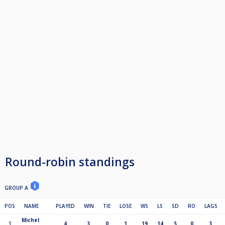
Rating. Le classement Rating sera mis à jour le samedi soir, ce qui signifie
que les qualifiés bénéficieront également les points qu'ils auront gagnés
lors des qualifications.
- Distances de jeu : le samedi, phase groupe : 5 sets gagnants ; le
dimanche: 6 sets gagnants.
- Frais d'inscription : 20 € - Les joueurs qui doivent passer par les
qualifications mais qui ne réussissent pas à se qualifier pour le tour final se
verront rembourser 10 €.
- Prix : Dimanche : 180/120/60/60* et pour les 2 meilleurs du tour de
qualification:60/40* € (*si le tableau est complet)
- Prix spécial pour le joueur ayant gagné le plus de points Rating pendant
ce tournoi : 50 €
Round-robin standings
GROUP A
POS
NAME
PLAYED
WIN
TIE
LOSE
WS
LS
SD
RO
LAGS
Michel
1
4
3
0
1
19
14
5
0
3