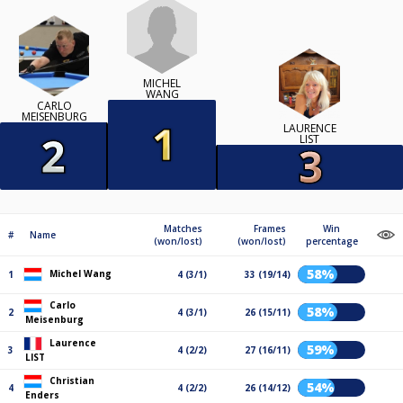
MICHEL
WANG
CARLO
MEISENBURG
LAURENCE
LIST
Matches
Frames
Win
#
Name
(won/lost)
(won/lost)
percentage
58%
Michel Wang
1
4 (3/1)
33 (19/14)
Carlo
58%
2
4 (3/1)
26 (15/11)
Meisenburg
Laurence
59%
3
4 (2/2)
27 (16/11)
LIST
Christian
54%
4
4 (2/2)
26 (14/12)
Enders