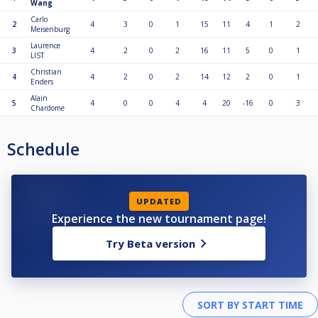
Wang
Carlo
2
4
3
0
1
15
11
4
1
2
Meisenburg
Laurence
3
4
2
0
2
16
11
5
0
1
LIST
Christian
4
4
2
0
2
14
12
2
0
1
Enders
Alain
5
4
0
0
4
4
20
-16
0
3
Chardome
Schedule
UPDATED
Experience the new tournament page!
Try Beta version