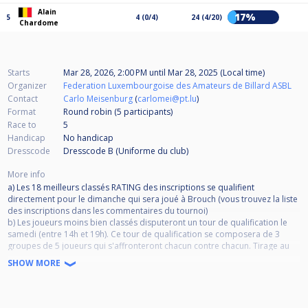
Alain
17%
5
4 (0/4)
24 (4/20)
Chardome
Starts
Mar 28, 2026, 2:00 PM
until
Mar 28, 2025 (Local time)
Organizer
Federation Luxembourgoise des Amateurs de Billard ASBL
Contact
Carlo Meisenburg
(
carlomei@pt.lu
)
Format
Round robin (5
participants
)
Race to
5
Handicap
No handicap
Dresscode
Dresscode B (Uniforme du club)
More info
a) Les 18 meilleurs classés RATING des inscriptions se qualifient
directement pour le dimanche qui sera joué à Brouch (vous trouvez la liste
des inscriptions dans les commentaires du tournoi)
b) Les joueurs moins bien classés disputeront un tour de qualification le
samedi (entre 14h et 19h). Ce tour de qualification se composera de 3
groupes de 5 joueurs qui s'affronteront chacun contre chacun. Tirage au
sort direct sans tête de série dans Cuescore. Les deux meilleurs joueurs de
SHOW MORE
chaque groupe se qualifient pour le dimanche (classement suivant Victoire
; Confrontation directe ; Différence de sets, Sets gagnés).
- Le dimanche sera joué un tableau de 16 + 8 = 24 joueurs en double KO,
phase KO à partir dès les 1/4 de finale. Le tirage considérera le classement