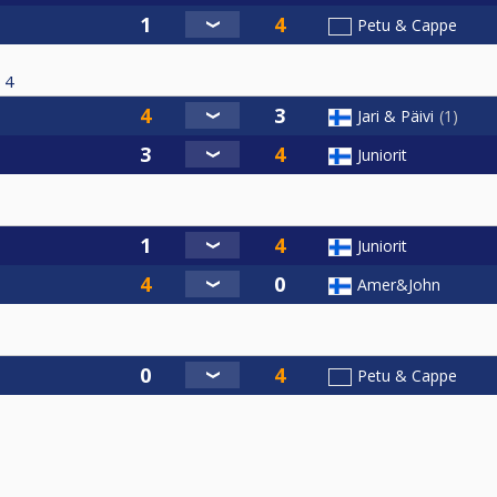
Petu & Cappe
4
Jari & Päivi
1
Juniorit
Juniorit
Amer&John
Petu & Cappe