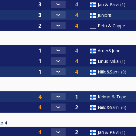
MainEvent
Jari & Päivi
1
y joukkueeseen.
Juniorit
Petu & Cappe
Amer&John
Linus Mika
1
Niilo&Sami
0
Keimo & Tupe
Niilo&Sami
0
to
4
Jari & Päivi
1