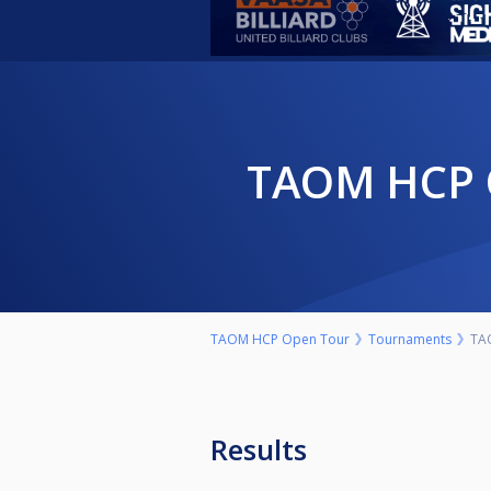
TAOM HCP
TAOM HCP Open Tour
Tournaments
TA
Results