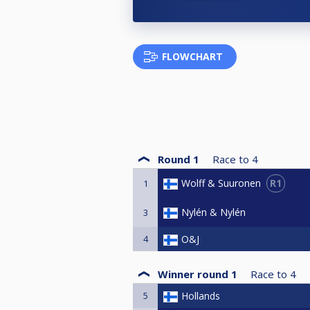
Muut säännöt
FLOWCHART
Ensimmäisen erän aloittaja ratkai
Ilmoittautuminen & maksut
Cuescoren kautta 7.5 klo 17.45 m
Round 1
Race to
4
Osallistumismaksu: 40 € / pari (ta
R1
Wolff & Suuronen
1
Nylén & Nylén
3
Palkinnot
4
O&J
1. 50%
2. 25%
Winner round 1
Race to
4
3.-4. 12,5%
5
Hollands