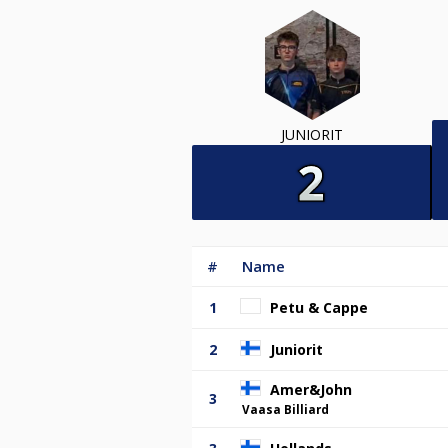
JUNIORIT
#
Name
1
Petu & Cappe
2
Juniorit
Amer&John
3
Vaasa Billiard