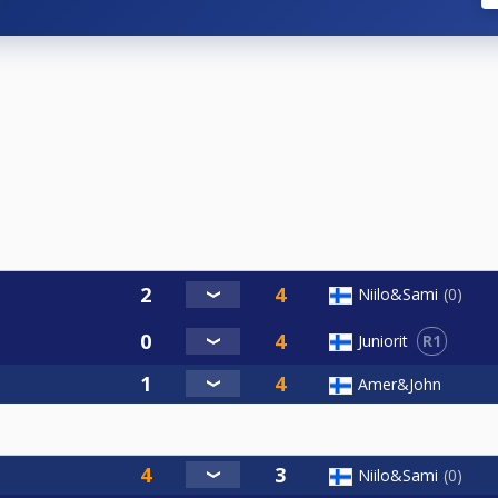
staan teikkaamalla, sen jälkeen vuoroaloitukset
ennessä
saraha käteisellä kilpailutoimistoon ennen omaa peliä)
Niilo&Sami
0
R1
Juniorit
Amer&John
Niilo&Sami
0