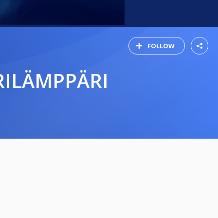
FOLLOW
RILÄMPPÄRI