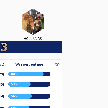
HOLLANDS
st)
Win percentage
84%
/3)
53%
15)
14)
56%
50%