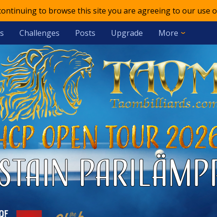
 continuing to browse this site you are agreeing to our use o
s
Challenges
Posts
Upgrade
More