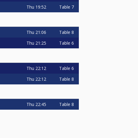
Thu
19:52
Table 7
Thu
21:06
Table 8
Thu
21:25
Table 6
Thu
22:12
Table 6
Thu
22:12
Table 8
Thu
22:45
Table 8