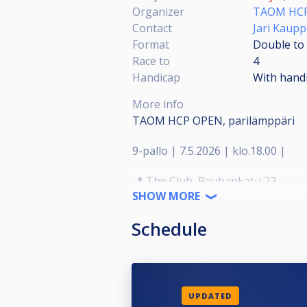
Organizer
TAOM HCP
Contact
Jari Kaup
Format
Double to 
Race to
4
Handicap
With hand
More info
TAOM HCP OPEN, parilämppäri
9-pallo | 7.5.2026 | klo.18.00 |
📍 The Club, Rauhankatu 22
SHOW MORE
Pelimuoto ja tasoitukset
Schedule
9-palloa, 4 voittoon
Tuplakaavio + cup
UPDATED
Taitotasoituksin 0-1