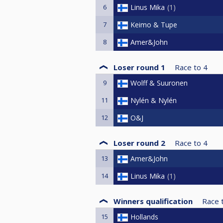
Pääkisa:
https://tinyurl.com/HCP
6
Linus Mika
1
HUOM!!! Pelaajat pitää olla liitett
7
Keimo & Tupe
8
Amer&John
Loser round 1
Race to
4
9
Wolff & Suuronen
11
Nylén & Nylén
12
O&J
Loser round 2
Race to
4
13
Amer&John
14
Linus Mika
1
Winners qualification
Race 
15
Hollands