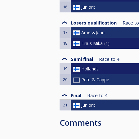
16
Juniorit
Losers qualification
Race to
17
Amer&John
18
Linus Mika
1
Semi final
Race to
4
19
Hollands
20
Petu & Cappe
Final
Race to
4
21
Juniorit
Comments