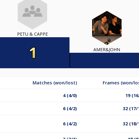
PETU & CAPPE
AMER&JOHN
Matches (won/lost)
Frames (won/lo
4 (4/0)
19 (16
6 (4/2)
32 (17/
6 (4/2)
32 (18/