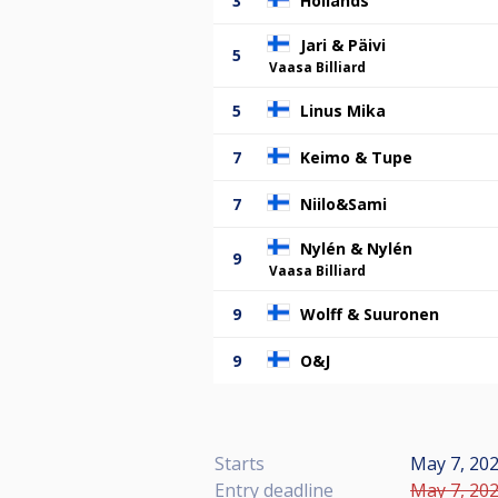
3
Hollands
Jari & Päivi
5
Vaasa Billiard
5
Linus Mika
7
Keimo & Tupe
7
Niilo&Sami
Nylén & Nylén
9
Vaasa Billiard
9
Wolff & Suuronen
9
O&J
Starts
May 7, 202
Entry deadline
May 7, 202