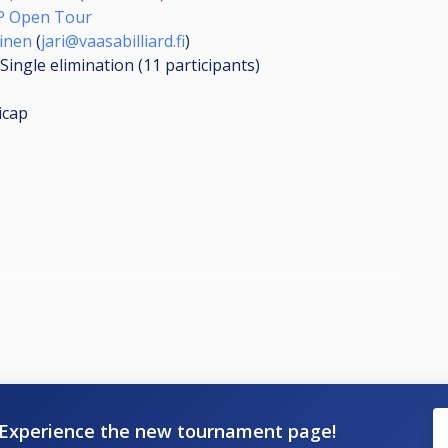
 Open Tour
pinen
(
jari@vaasabilliard.fi
)
Single elimination (11
participants
)
icap
Experience the new tournament page!