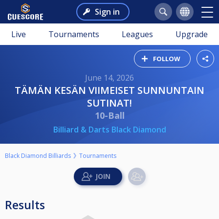
Sign in
Live
Tournaments
Leagues
Upgrade
FOLLOW
June 14, 2026
TÄMÄN KESÄN VIIMEISET SUNNUNTAIN
SUTINAT!
10-Ball
Billiard & Darts Black Diamond
Black Diamond Billiards
Tournaments
Results