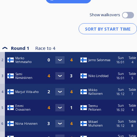
Show walkovers
Round 1
Race to
4
Sun
Table
Marko
2
Jarno Salonmaa
Vehmasaho
16:01
4
Sun
Table
Sami
3
Niko Lindblad
Kämäräinen
16:01
5
Sun
Table
Mikko
4
Marjut Viita-aho
Kallioinen
16:12
7
Sun
Table
Emmi
Teemu
5
Oravainen
Peltonen
16:32
4
Sun
Table
Mikael
6
Niina Hirvonen
Muhonen
16:12
8
Sun
Table