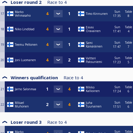
Loser round 2
Race to
4
Sun
Table
Marko
17
Timo Kinnunen
Vehmasaho
17:35
8
Sun
Table
Emmi
18
Niko Lindblad
Oravainen
17:41
4
Sun
Table
Sami
19
Teemu Peltonen
Kämäräinen
17:47
7
Sun
Table
Valtteri
20
Joni Luomanen
Paksuniemi
17:23
5
Winners qualification
Race to
4
Sun
Table
Mikko
21
Jarno Salonmaa
Kallioinen
17:24
6
Sun
Table
Mikael
Juha
22
Muhonen
Tuunainen
17:51
6
Loser round 3
Race to
4
Sun
Table
Marko