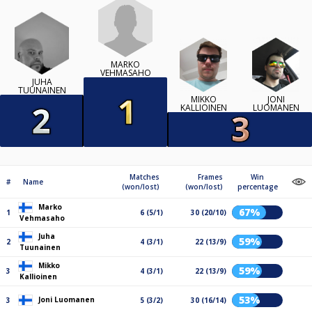
MARKO
VEHMASAHO
JUHA
TUUNAINEN
MIKKO
JONI
KALLIOINEN
LUOMANEN
Matches
Frames
Win
#
Name
(won/lost)
(won/lost)
percentage
Marko
67%
1
6 (5/1)
30 (20/10)
Vehmasaho
Juha
59%
2
4 (3/1)
22 (13/9)
Tuunainen
Mikko
59%
3
4 (3/1)
22 (13/9)
Kallioinen
53%
Joni Luomanen
3
5 (3/2)
30 (16/14)