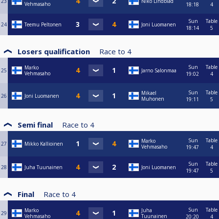
23
Niko Lindblad
Vehmasaho
18:18
4
Sun
Table
24
Teemu Peltonen
Joni Luomanen
18:14
5
Losers qualification
Race to
4
Sun
Table
Marko
25
Jarno Salonmaa
Vehmasaho
19:02
4
Sun
Table
Mikael
26
Joni Luomanen
Muhonen
19:11
5
Semi final
Race to
4
Sun
Table
Marko
27
Mikko Kallioinen
Vehmasaho
19:47
4
Sun
Table
28
Juha Tuunainen
Joni Luomanen
19:47
5
Final
Race to
4
Sun
Table
Marko
Juha
29
Vehmasaho
Tuunainen
20:20
4