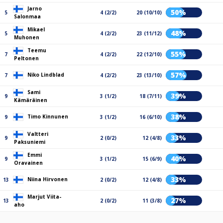
Jarno
50%
5
4 (2/2)
20 (10/10)
Salonmaa
Mikael
48%
5
4 (2/2)
23 (11/12)
Muhonen
Teemu
55%
7
4 (2/2)
22 (12/10)
Peltonen
57%
Niko Lindblad
7
4 (2/2)
23 (13/10)
Sami
39%
9
3 (1/2)
18 (7/11)
Kämäräinen
38%
Timo Kinnunen
9
3 (1/2)
16 (6/10)
Valtteri
33%
9
2 (0/2)
12 (4/8)
Paksuniemi
Emmi
40%
9
3 (1/2)
15 (6/9)
Oravainen
33%
Niina Hirvonen
13
2 (0/2)
12 (4/8)
Marjut Viita-
27%
13
2 (0/2)
11 (3/8)
aho