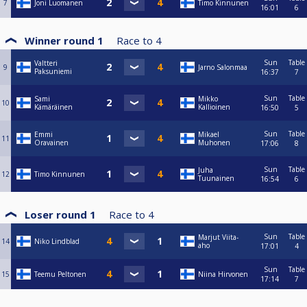
7
Joni Luomanen
Timo Kinnunen
16:01
6
Winner round 1
Race to
4
Sun
Table
Valtteri
9
Jarno Salonmaa
Paksuniemi
16:37
7
Sun
Table
Sami
Mikko
10
Kämäräinen
Kallioinen
16:50
5
Sun
Table
Emmi
Mikael
11
Oravainen
Muhonen
17:06
8
Sun
Table
Juha
12
Timo Kinnunen
Tuunainen
16:54
6
Loser round 1
Race to
4
Sun
Table
Marjut Viita-
14
Niko Lindblad
aho
17:01
4
Sun
Table
15
Teemu Peltonen
Niina Hirvonen
17:14
7