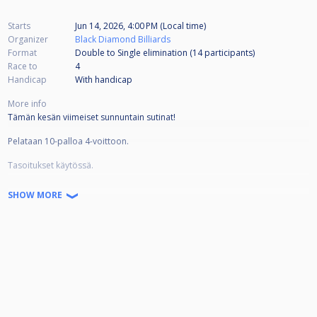
Starts
Jun 14, 2026, 4:00 PM (Local time)
Organizer
Black Diamond Billiards
Format
Double to Single elimination (14
participants
)
Race to
4
Handicap
With handicap
More info
Tämän kesän viimeiset sunnuntain sutinat!
Pelataan 10-palloa 4-voittoon.
Tasoitukset käytössä.
Otetaan kesän viimeisiin sutinoihin vielä pieni twisti !! HYPPYLÖNNIT ON
SHOW MORE
KIELLETTY! Viedään näin hieman TOP pelaajien etua vs. muut.
Osallistujien kesken arvotaan pari peliaikalahjakorttia Blackiin ja laitetaan
vähän snäksiä pöytään.
10 kredittiä sisään ja 7 kredittiä jakoon.
Tervetuloa tämän kesän viimeisille sutinoille!