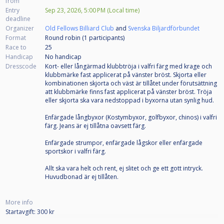
from
Entry
Sep 23, 2026, 5:00 PM (Local time)
deadline
Organizer
Old Fellows Billiard Club
and
Svenska Biljardförbundet
Format
Round robin (1
participants
)
Race to
25
Handicap
No handicap
Dresscode
Kort- eller långärmad klubbtröja i valfri färg med krage och
klubbmärke fast applicerat på vänster bröst. Skjorta eller
kombinationen skjorta och väst är tillåtet under förutsättning
att klubbmärke finns fast applicerat på vänster bröst. Tröja
eller skjorta ska vara nedstoppad i byxorna utan synlig hud.
Enfärgade långbyxor (Kostymbyxor, golfbyxor, chinos) i valfri
färg. Jeans är ej tillåtna oavsett färg.
Enfärgade strumpor, enfärgade lågskor eller enfärgade
sportskor i valfri färg.
Allt ska vara helt och rent, ej slitet och ge ett gott intryck.
Huvudbonad är ej tillåten.
More info
Startavgift: 300 kr