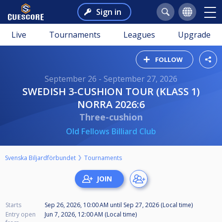
Sign in
Live
Tournaments
Leagues
Upgrade
FOLLOW
September 26 - September 27, 2026
SWEDISH 3-CUSHION TOUR (KLASS 1)
NORRA 2026:6
Three-cushion
Old Fellows Billiard Club
Svenska Biljardförbundet
Tournaments
Starts
Sep 26, 2026, 10:00 AM
until
Sep 27, 2026 (Local time)
Entry open
Jun 7, 2026, 12:00 AM (Local time)