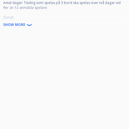
Antal dagar: Tävling som spelas på 3 bord ska spelas över två dagar vid
fler än 12 anmälda spelare.
Övrigt:
- Gratis träning på fredagen fram till 22,00 – ingen träning på
SHOW MORE
tävlingsdagarna!
- Prisvärt kafé med korv, mackor, godis och dryck.
- Alkohol och förtäring av detta är strängt förbjudet i lokalen och kommer
att beivras.
- Lokalen ligger centralt med ett antal bra restauranger inom 3-4 minuters
gångväg.
- Promenadstråk i Kumlasjö-parken alldeles utanför dörren.
- Vi har streaming på alla borden – så sprid det till klubbkompisar och
nära, så vi får en bredare publik.
- Vi kommer att vara strikta med både matchstarter och med klädsel – så
klä Er rätt och bevaka era starter noggrant.