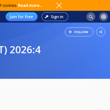
f cookies.
Read more..
Join for free
Sign in
FOLLOW
) 2026:4