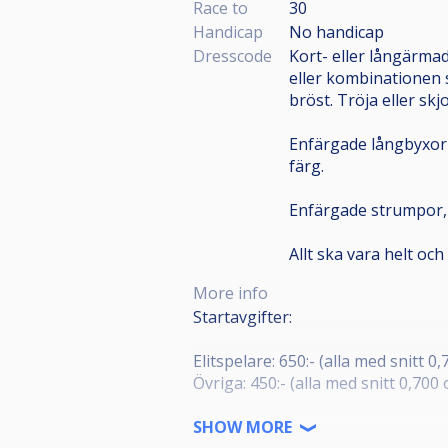
Race to
30
Handicap
No handicap
Dresscode
Kort- eller långärmad
eller kombinationen s
bröst. Tröja eller sk
Enfärgade långbyxor (
färg.
Enfärgade strumpor, e
Allt ska vara helt och
More info
Startavgifter:
Elitspelare: 650:- (alla med snitt 0,
Övriga: 450:- (alla med snitt 0,700 
Antal dagar: Tävling som spelas på
SHOW MORE