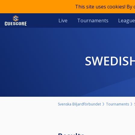
This site uses cookies! By
Live
Tournaments
League
SWEDIS
Svenska Biljardförbundet
Tournaments