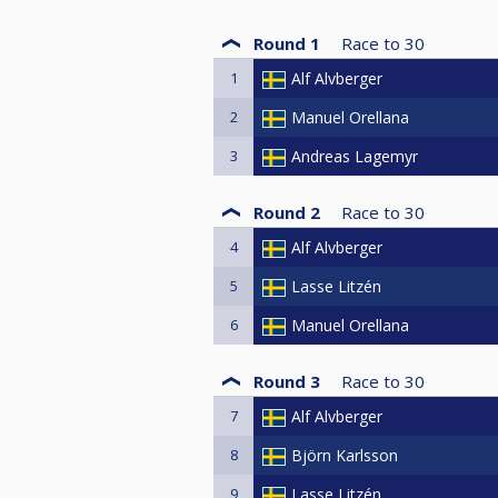
Round 1
Race to
30
1
Alf Alvberger
2
Manuel Orellana
3
Andreas Lagemyr
Round 2
Race to
30
4
Alf Alvberger
5
Lasse Litzén
6
Manuel Orellana
Round 3
Race to
30
7
Alf Alvberger
8
Björn Karlsson
9
Lasse Litzén