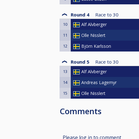
Round 4
Race to
30
10
Alf Alvberger
11
Olle Nisslert
12
Björn Karlsson
Round 5
Race to
30
13
Alf Alvberger
14
Andreas Lagemyr
15
Olle Nisslert
Comments
Please log in to comment