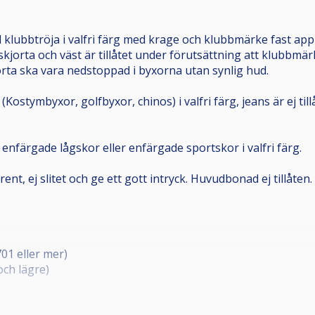
 klubbtröja i valfri färg med krage och klubbmärke fast appl
kjorta och väst är tillåtet under förutsättning att klubbmär
jorta ska vara nedstoppad i byxorna utan synlig hud.
Kostymbyxor, golfbyxor, chinos) i valfri färg, jeans är ej til
nfärgade lågskor eller enfärgade sportskor i valfri färg.
 rent, ej slitet och ge ett gott intryck. Huvudbonad ej tillåten.
701 eller mer)
och lägre)
 3 bord ska spelas över två dagar vid fler än 12 anmälda spe