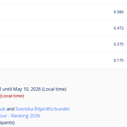
0.586
0.472
0.375
0.175
AM
until
May 10, 2026 (Local time)
(Local time)
lub
and
Svenska Biljardförbundet
our - Ranking 2026
cipants
)