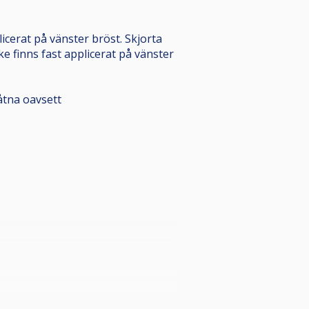
icerat på vänster bröst. Skjorta
ke finns fast applicerat på vänster
låtna oavsett
lare.