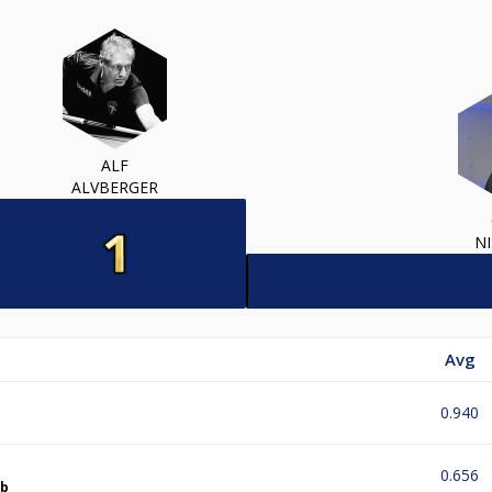
ALF
ALVBERGER
NI
Avg
0.940
0.656
ub