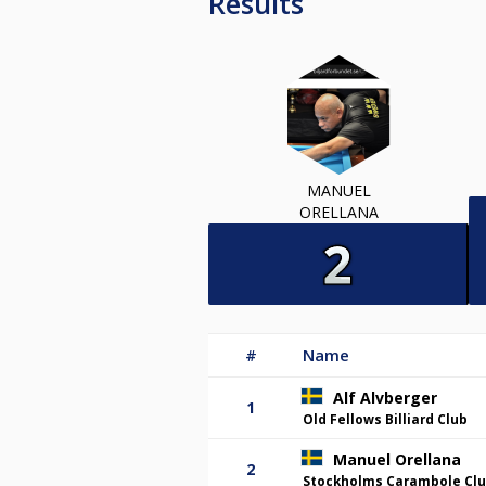
Results
MANUEL
ORELLANA
#
Name
Alf Alvberger
1
Old Fellows Billiard Club
Manuel Orellana
2
Stockholms Carambole Cl