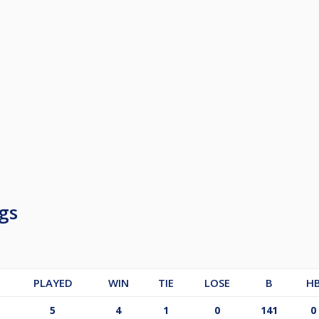
gs
PLAYED
WIN
TIE
LOSE
B
H
5
4
1
0
141
0