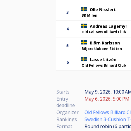
Olle Nisslert
3
BK Milen
Andreas Lagemyr
4
Old Fellows Billiard Club
Björn Karlsson
5
Biljardklubben Stöten
Lasse Litzén
6
Old Fellows Billiard Club
Starts
May 9, 2026, 10:00 
Entry
May 6, 2026, 5:00 PM 
deadline
Organizer
Old Fellows Billiard C
Rankings
Swedish 3-Cushion T
Format
Round robin (6
parti