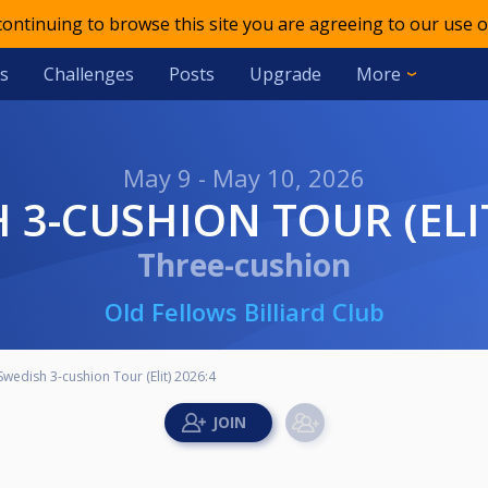
 continuing to browse this site you are agreeing to our use o
s
Challenges
Posts
Upgrade
More
May 9 - May 10, 2026
H 3-CUSHION TOUR (ELIT
Three-cushion
Old Fellows Billiard Club
Swedish 3-cushion Tour (Elit) 2026:4