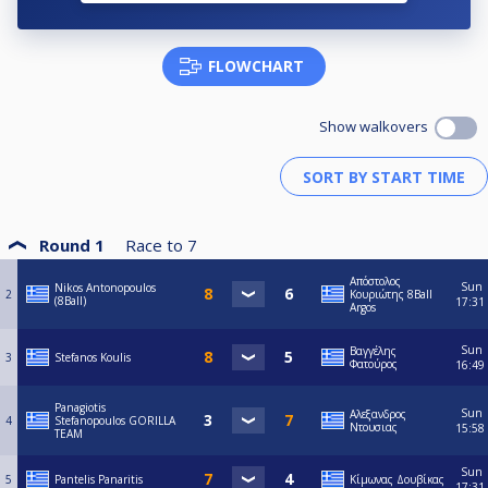
FLOWCHART
Show walkovers
Round 1
Race to
7
Απόστολος
Sun
Nikos Antonopoulos
2
Κουριώτης 8Ball
(8Ball)
17:31
Argos
Sun
Βαγγέλης
3
Stefanos Koulis
Φατούρος
16:49
Panagiotis
Sun
Αλεξανδρος
4
Stefanopoulos GORILLA
Ντουσιας
15:58
TEAM
Sun
5
Pantelis Panaritis
Κίμωνας Δουβίκας
17:31