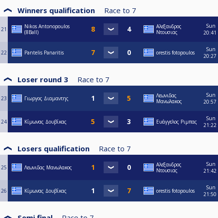
Winners qualification
Race to
7
Sun
Nikos Antonopoulos
Αλεξανδρος
21
(8Ball)
Ντουσιας
20:41
Sun
22
Pantelis Panaritis
orestis fotopoulos
20:27
Loser round 3
Race to
7
Sun
Λεωνιδας
23
Γιωργος Διαμαντης
Μανωλακος
20:57
Sun
24
Κίμωνας Δουβίκας
Ευάγγελος Ριμπας
21:22
Losers qualification
Race to
7
Sun
Αλεξανδρος
25
Λεωνιδας Μανωλακος
Ντουσιας
21:42
Sun
26
Κίμωνας Δουβίκας
orestis fotopoulos
21:50
Semi final
Race to
7