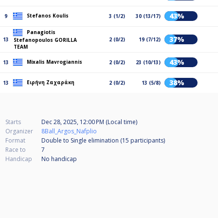
43%
Stefanos Koulis
9
3 (1/2)
30 (13/17)
Panagiotis
37%
13
2 (0/2)
19 (7/12)
Stefanopoulos GORILLA
TEAM
43%
Mixalis Mavrogiannis
13
2 (0/2)
23 (10/13)
38%
Ειρήνη Ζαχαράκη
13
2 (0/2)
13 (5/8)
Starts
Dec 28, 2025, 12:00 PM (Local time)
Organizer
8Ball_Argos_Nafplio
Format
Double to Single elimination (15
participants
)
Race to
7
Handicap
No handicap