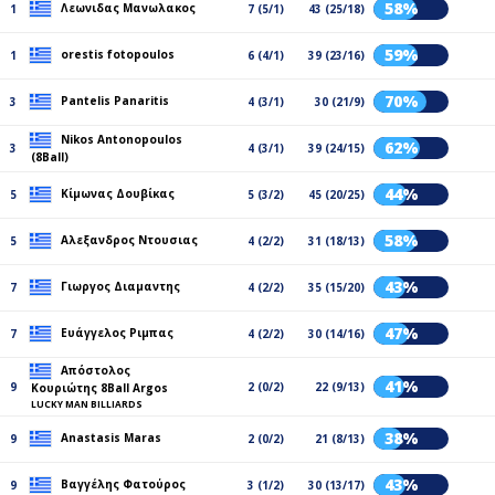
58%
Λεωνιδας Μανωλακος
1
7 (5/1)
43 (25/18)
59%
orestis fotopoulos
1
6 (4/1)
39 (23/16)
70%
Pantelis Panaritis
3
4 (3/1)
30 (21/9)
Nikos Antonopoulos
62%
3
4 (3/1)
39 (24/15)
(8Ball)
44%
Κίμωνας Δουβίκας
5
5 (3/2)
45 (20/25)
58%
Αλεξανδρος Ντουσιας
5
4 (2/2)
31 (18/13)
43%
Γιωργος Διαμαντης
7
4 (2/2)
35 (15/20)
47%
Ευάγγελος Ριμπας
7
4 (2/2)
30 (14/16)
Απόστολος
41%
9
2 (0/2)
22 (9/13)
Κουριώτης 8Ball Argos
LUCKY MAN BILLIARDS
38%
Anastasis Maras
9
2 (0/2)
21 (8/13)
43%
Βαγγέλης Φατούρος
9
3 (1/2)
30 (13/17)