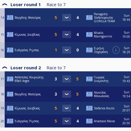
Loser round 1
Race to
7
Panagiotis
Sun
14
Βαγγέλης Φατούρος
Stefanopoulos
18:44
GORILLA TEAM
Sun
Mixalis
15
Κίμωνας Δουβίκας
Mavrogiannis
19:00
Sun
Ειρήνη
16
Ευάγγελος Ριμπας
L
Ζαχαράκη
18:29
Loser round 2
Race to
7
Sun
Απόστολος Κουριώτης
Γιωργος
17
8Ball Argos
Διαμαντης
19:43
Sun
Λεωνιδας
18
Βαγγέλης Φατούρος
Μανωλακος
19:54
Sun
19
Κίμωνας Δουβίκας
Stefanos Koulis
20:07
Sun
20
Ευάγγελος Ριμπας
Anastasis Maras
20:50