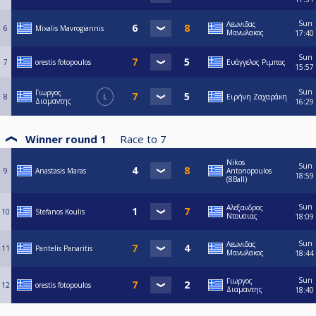
Sun
Λεωνιδας
6
Mixalis Mavrogiannis
Μανωλακος
17:40
Sun
7
orestis fotopoulos
Ευάγγελος Ριμπας
15:57
Sun
Γιωργος
8
L
Ειρήνη Ζαχαράκη
Διαμαντης
16:29
Winner round 1
Race to
7
Nikos
Sun
9
Anastasis Maras
Antonopoulos
18:59
(8Ball)
Sun
Αλεξανδρος
10
Stefanos Koulis
Ντουσιας
18:09
Sun
Λεωνιδας
11
Pantelis Panaritis
Μανωλακος
18:44
Sun
Γιωργος
12
orestis fotopoulos
Διαμαντης
18:40