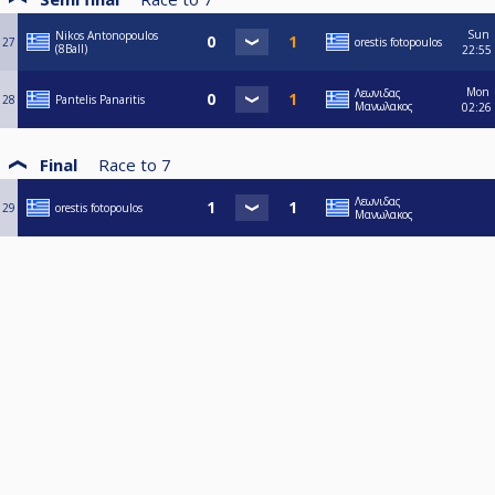
Sun
Nikos Antonopoulos
27
orestis fotopoulos
(8Ball)
22:55
Mon
Λεωνιδας
28
Pantelis Panaritis
Μανωλακος
02:26
Final
Race to
7
Λεωνιδας
29
orestis fotopoulos
Μανωλακος