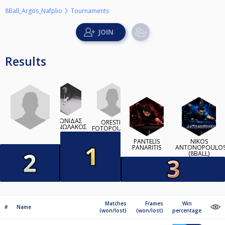
8Ball_Argos_Nafplio
Tournaments
Results
ΛΕΩΝΙΔΑΣ
ORESTIS
ΜΑΝΩΛΑΚΟΣ
FOTOPOULOS
PANTELIS
NIKOS
PANARITIS
ANTONOPOULO
(8BALL)
Matches
Frames
Win
#
Name
(won/lost)
(won/lost)
percentage