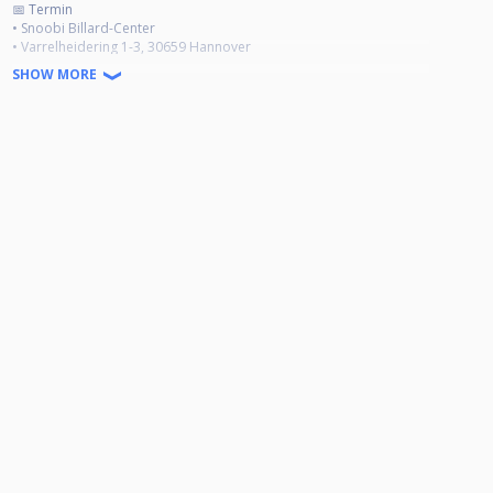
📅 Termin
• Snoobi Billard-Center
• Varrelheidering 1-3, 30659 Hannover
• Meldeschluss: Turniertag um 10:30 Uhr
SHOW MORE
• Spielbeginn: 11:00 Uhr
🏆 Disziplin & Modus
• Gespielt wird 9-Ball im Wechselbreak
• Max. 32 Teilnehmer
• Doppel-KO bis Top 8 Race to 5*
• Einfach-KO ab Top 8 Race to 6*
💳 Startgeld & Zahlung
• Startgeld: 20 € (inkl. 3 € Ausrichterpauschale)
• First Pay - First Play
• Zahlung entweder bar vor Ort oder per PayPal
• PayPal: turnier@sbc-hannover.de
• Bei Zahlung über PayPal bitte angeben:
• Spielernamen + Verwendungszweck: „SnooBi's Sunday 9-Ball Cup“
💰 Preisgeld (bei vollem Teilnehmerfeld)
🥇 1. Platz: 50 %
🥈 2. Platz: 30 %
🥉 3.–4. Platz: je 10 %