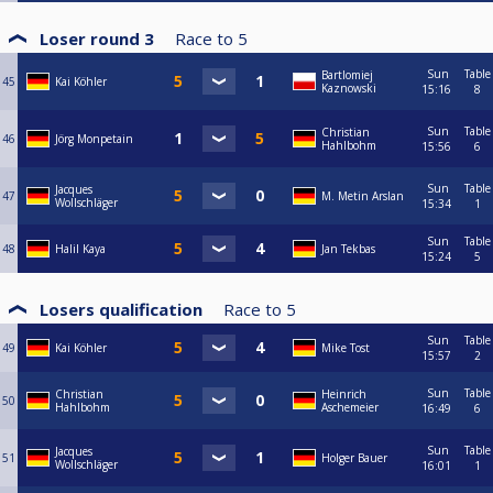
Loser round 3
Race to
5
Sun
Table
Bartlomiej
45
Kai Köhler
Kaznowski
15:16
8
Sun
Table
Christian
46
Jörg Monpetain
Hahlbohm
15:56
6
Sun
Table
Jacques
47
M. Metin Arslan
Wollschläger
15:34
1
Sun
Table
48
Halil Kaya
Jan Tekbas
15:24
5
Losers qualification
Race to
5
Sun
Table
49
Kai Köhler
Mike Tost
15:57
2
Sun
Table
Christian
Heinrich
50
Hahlbohm
Aschemeier
16:49
6
Sun
Table
Jacques
51
Holger Bauer
Wollschläger
16:01
1