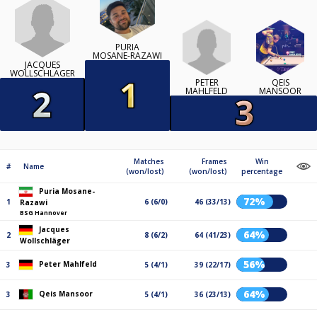
PURIA
MOSANE-RAZAWI
JACQUES
WOLLSCHLÄGER
PETER
QEIS
MAHLFELD
MANSOOR
Matches
Frames
Win
#
Name
(won/lost)
(won/lost)
percentage
Puria Mosane-
72%
1
6 (6/0)
46 (33/13)
Razawi
BSG Hannover
Jacques
64%
2
8 (6/2)
64 (41/23)
Wollschläger
56%
Peter Mahlfeld
3
5 (4/1)
39 (22/17)
64%
Qeis Mansoor
3
5 (4/1)
36 (23/13)