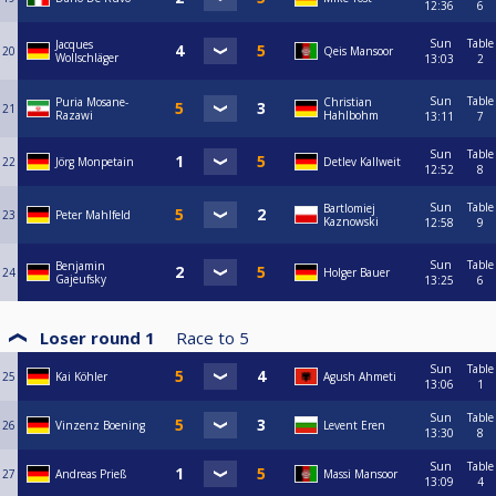
12:36
6
Sun
Table
Jacques
20
Qeis Mansoor
Wollschläger
13:03
2
Sun
Table
Puria Mosane-
Christian
21
Razawi
Hahlbohm
13:11
7
Sun
Table
22
Jörg Monpetain
Detlev Kallweit
12:52
8
Sun
Table
Bartlomiej
23
Peter Mahlfeld
Kaznowski
12:58
9
Sun
Table
Benjamin
24
Holger Bauer
Gajeufsky
13:25
6
Loser round 1
Race to
5
Sun
Table
25
Kai Köhler
Agush Ahmeti
13:06
1
Sun
Table
26
Vinzenz Boening
Levent Eren
13:30
8
Sun
Table
27
Andreas Prieß
Massi Mansoor
13:09
4