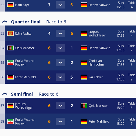
Sun
Table
52
Halil Kaya
Detlev Kallweit
16:05
4
Quarter final
Race to
6
Sun
Table
Jacques
53
Edin Avdicc
Wollschläger
17:36
4
Sun
Table
54
Qeis Mansoor
Detlev Kallweit
17:36
7
Sun
Table
Puria Mosane-
Christian
55
Razawi
Hahlbohm
17:36
6
Sun
Table
56
Peter Mahlfeld
Kai Köhler
17:36
9
Semi final
Race to
6
Sun
Table
Jacques
57
Qeis Mansoor
Wollschläger
18:20
6
Sun
Table
Puria Mosane-
58
Peter Mahlfeld
Razawi
18:20
9