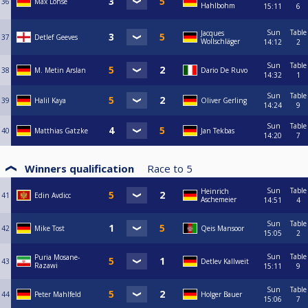
36
Max Lohse
Hahlbohm
15:11
6
Sun
Table
Jacques
37
Detlef Geeves
Wollschläger
14:12
2
Sun
Table
38
M. Metin Arslan
Dario De Ruvo
14:32
1
Sun
Table
39
Halil Kaya
Oliver Gerling
14:24
9
Sun
Table
40
Matthias Gatzke
Jan Tekbas
14:20
7
Winners qualification
Race to
5
Sun
Table
Heinrich
41
Edin Avdicc
Aschemeier
14:51
4
Sun
Table
42
Mike Tost
Qeis Mansoor
15:05
2
Sun
Table
Puria Mosane-
43
Detlev Kallweit
Razawi
15:11
9
Sun
Table
44
Peter Mahlfeld
Holger Bauer
15:06
7