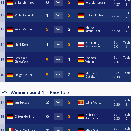
Sun
Table
11
Silke Mahlfeld
Jörg Monpetain
11:37
9
Sun
Table
12
M. Metin Arslan
Detlev Kallweit
11:41
4
Sun
Table
Maiko
13
Peter Mahlfeld
Andreuzzi
11:48
8
Sun
Table
Bartlomiej
14
Halil Kaya
Kaznowski
12:01
6
Sun
Table
Benjamin
Thomas
15
Gajeufsky
Wiemann
12:17
7
Sun
Table
Matthias
16
Holger Bauer
Gatzke
12:18
4
Winner round 1
Race to
5
Sun
Table
17
Jan Tekbas
Edin Avdicc
12:26
9
Sun
Table
Heinrich
18
Oliver Gerling
Aschemeier
12:33
5
Sun
Table
19
Dario De Ruvo
Mike Tost