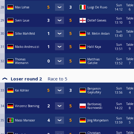
Sun
Table
28
Max Lohse
Luigi De Ruvo
14:12
6
Sun
Table
29
Sven Laue
Detlef Geeves
13:10
5
Sun
Table
30
Silke Mahlfeld
M. Metin Arslan
13:43
1
Sun
Table
31
Maiko Andreuzzi
Halil Kaya
13:51
9
Sun
Table
Thomas
Matthias
32
Wiemann
Gatzke
13:52
7
Loser round 2
Race to
5
Sun
Table
Benjamin
33
Kai Köhler
Gajeufsky
13:56
4
Sun
Table
Bartlomiej
34
Vinzenz Boening
Kaznowski
14:22
8
Sun
Table
35
Massi Mansoor
Jörg Monpetain
13:59
5
Sun
Table
Christian