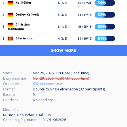
54%
Kai Köhler
5
6 (4/2)
50 (27/23)
52%
Detlev Kallweit
5
5 (3/2)
33 (17/16)
Christian
58%
5
6 (4/2)
43 (25/18)
Hahlbohm
61%
Edin Avdicc
5
4 (3/1)
31 (19/12)
SHOW MORE
Starts
Mar 29, 2026, 11:00 AM (Local time)
Entry deadline
Mar 29, 2026, 10:30 AM (Local time)
Organizer
SBC-Hannover e.V.
Format
Double to Single elimination (32
participants
)
Race to
5
Handicap
No handicap
More info
🎱 SnooBi's Sunday 9-Ball Cup
Genehmigungsnummer: BLVN196/2026