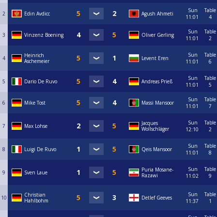
Sun
Table
2
Edin Avdicc
Agush Ahmeti
11:01
4
Sun
Table
3
Vinzenz Boening
Oliver Gerling
11:01
2
Sun
Table
Heinrich
4
Levent Eren
Aschemeier
11:01
6
Sun
Table
5
Dario De Ruvo
Andreas Prieß
11:01
5
Sun
Table
6
Mike Tost
Massi Mansoor
11:01
7
Sun
Table
Jacques
7
Max Lohse
Wollschläger
12:10
2
Sun
Table
8
Luigi De Ruvo
Qeis Mansoor
11:01
8
Sun
Table
Puria Mosane-
9
Sven Laue
Razawi
11:02
9
Sun
Table
Christian
10
Detlef Geeves
Hahlbohm
11:37
1