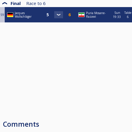
Final
Race to
6
Sun
Table
Jacques
Puria Mosane-
59
Wollschläger
Razawi
19:33
6
Comments