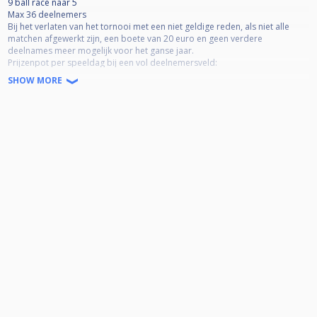
9 ball race naar 5
Max 36 deelnemers
Bij het verlaten van het tornooi met een niet geldige reden, als niet alle
matchen afgewerkt zijn, een boete van 20 euro en geen verdere
deelnames meer mogelijk voor het ganse jaar.
Prijzenpot per speeldag bij een vol deelnemersveld:
1e 70 euro
SHOW MORE
2e 35 euro
3e en 4e 25 euro
5e tem 8e : 20 euro
De rest gaat naar de prijzenpot voor de eindranking en finaletornooi in
december.
Laat minder zien