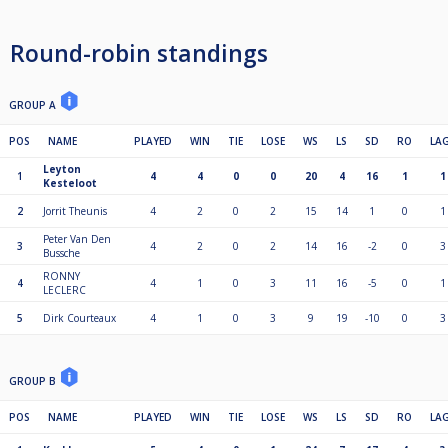
Round-robin standings
GROUP A
POS
NAME
PLAYED
WIN
TIE
LOSE
WS
LS
SD
RO
LA
Leyton
1
4
4
0
0
20
4
16
1
1
Kesteloot
2
Jorrit Theunis
4
2
0
2
15
14
1
0
1
Peter Van Den
3
4
2
0
2
14
16
-2
0
3
Bussche
RONNY
4
4
1
0
3
11
16
-5
0
1
LECLERC
5
Dirk Courteaux
4
1
0
3
9
19
-10
0
3
GROUP B
POS
NAME
PLAYED
WIN
TIE
LOSE
WS
LS
SD
RO
LA