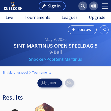
Sign in
Live
Tournaments
Leagues
Upgrade
FOLLOW
May 9, 2026
SINT MARTINUS OPEN SPEELDAG 5
9-Ball
Snooker-Pool Sint Martinus
Sint-Martinus pool
Tournaments
Results