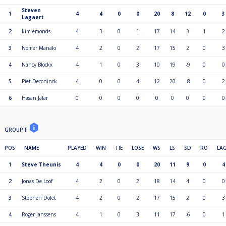
Steven
1
4
4
0
0
20
8
12
0
3
Lagaert
2
kim emonds
4
3
0
1
17
14
3
1
2
3
Nomer Manalo
4
2
0
2
17
15
2
0
3
4
Nancy Blockx
4
1
0
3
10
19
-9
0
0
5
Piet Deconinck
4
0
0
4
12
20
-8
0
2
6
Hasan Jafar
0
0
0
0
0
0
0
0
0
GROUP F
POS
NAME
PLAYED
WIN
TIE
LOSE
WS
LS
SD
RO
LA
1
Steve Theunis
4
4
0
0
20
11
9
0
4
2
Jonas De Loof
4
2
0
2
18
14
4
0
0
3
Stephen Dolet
4
2
0
2
17
15
2
0
3
4
Roger Janssens
4
1
0
3
11
17
-6
0
1