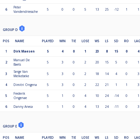
Peter
6
5
0
0
5
13
25
-12
1
1
Vandendriessche
GROUP D
POS
NAME
PLAYED
WIN
TIE
LOSE
WS
LS
SD
RO
LA
1
Dirk Maesen
5
4
0
1
23
8
15
0
4
Manuel De
2
5
3
0
2
20
15
5
0
1
Baets
Serge Van
3
5
3
0
2
18
14
4
0
3
Melkebeke
4
Dimitri Ongena
5
3
0
2
22
21
1
1
3
Frederik
5
5
1
0
4
10
24
-14
0
1
Ongenae
6
Danny Aneca
5
1
0
4
13
24
-11
0
3
GROUP E
POS
NAME
PLAYED
WIN
TIE
LOSE
WS
LS
SD
RO
LA