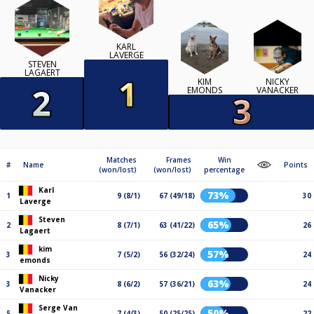
KARL
LAVERGE
STEVEN
LAGAERT
KIM
NICKY
EMONDS
VANACKER
Matches
Frames
Win
#
Name
Points
(won/lost)
(won/lost)
percentage
Karl
73%
1
9 (8/1)
67 (49/18)
30
Laverge
Steven
65%
2
8 (7/1)
63 (41/22)
26
Lagaert
kim
57%
3
7 (5/2)
56 (32/24)
24
emonds
Nicky
63%
3
8 (6/2)
57 (36/21)
24
Vanacker
Serge Van
50%
5
7 (4/3)
50 (25/25)
22