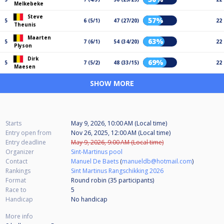
Melkebeke
Steve
57%
5
6 (5/1)
47 (27/20)
22
Theunis
Maarten
63%
5
7 (6/1)
54 (34/20)
22
Plyson
Dirk
69%
5
7 (5/2)
48 (33/15)
22
Maesen
SHOW MORE
Starts
May 9, 2026, 10:00 AM (Local time)
Entry open from
Nov 26, 2025, 12:00 AM (Local time)
Entry deadline
May 9, 2026, 9:00 AM (Local time)
Organizer
Sint-Martinus pool
Contact
Manuel De Baets
(
manueldb@hotmail.com
)
Rankings
Sint Martinus Rangschikking 2026
Format
Round robin (35
participants
)
Race to
5
Handicap
No handicap
More info