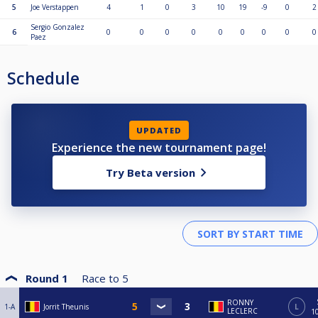
5
Joe Verstappen
4
1
0
3
10
19
-9
0
2
Sergio Gonzalez
6
0
0
0
0
0
0
0
0
0
Paez
Schedule
UPDATED
Experience the new tournament page!
Try Beta version
Round 1
Race to
5
RONNY
1-A
Jorrit Theunis
L
LECLERC
1