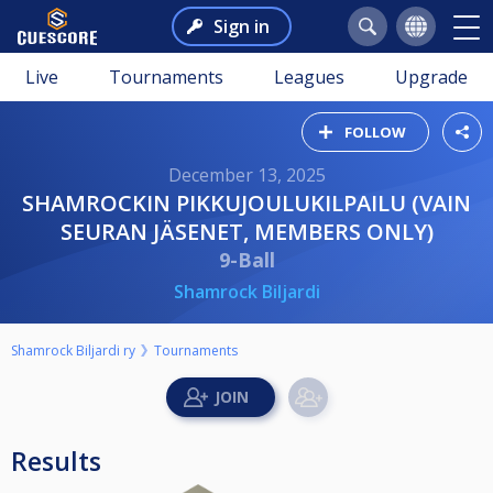
Sign in
Live
Tournaments
Leagues
Upgrade
FOLLOW
December 13, 2025
SHAMROCKIN PIKKUJOULUKILPAILU (VAIN
SEURAN JÄSENET, MEMBERS ONLY)
9-Ball
Shamrock Biljardi
Shamrock Biljardi ry
Tournaments
Results