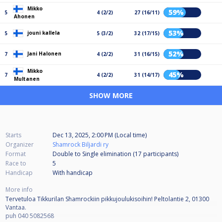
Mikko
59%
5
4 (2/2)
27 (16/11)
Ahonen
53%
jouni kallela
5
5 (3/2)
32 (17/15)
52%
Jani Halonen
7
4 (2/2)
31 (16/15)
Mikko
45%
7
4 (2/2)
31 (14/17)
Multanen
SHOW MORE
Starts
Dec 13, 2025, 2:00 PM (Local time)
Organizer
Shamrock Biljardi ry
Format
Double to Single elimination (17
participants
)
Race to
5
Handicap
With handicap
More info
Tervetuloa Tikkurilan Shamrockiin pikkujoulukisoihin! Peltolantie 2, 01300
Vantaa.
puh 040 5082568