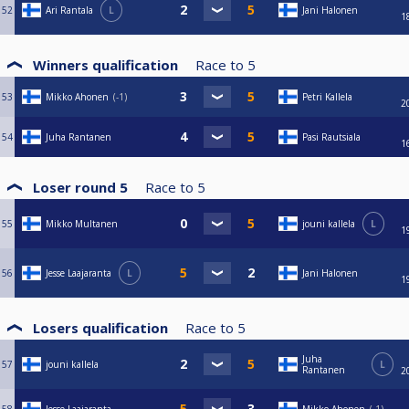
52
Ari Rantala
L
Jani Halonen
1
Winners qualification
Race to
5
53
Mikko Ahonen
-1
Petri Kallela
2
54
Juha Rantanen
Pasi Rautsiala
1
Loser round 5
Race to
5
55
Mikko Multanen
jouni kallela
L
1
56
Jesse Laajaranta
L
Jani Halonen
1
Losers qualification
Race to
5
Juha
57
jouni kallela
L
Rantanen
2