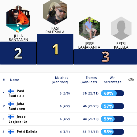
PASI
RAUTSIALA
JUHA
RANTANEN
PETRI
JESSE
KALLELA
LAAJARANTA
Matches
Frames
Win
#
Name
(won/lost)
(won/lost)
percentage
Pasi
69%
1
5 (5/0)
36 (25/11)
Rautsiala
Juha
57%
2
6 (4/2)
46 (26/20)
Rantanen
Jesse
59%
3
6 (4/2)
44 (26/18)
Laajaranta
55%
Petri Kallela
3
4 (3/1)
33 (18/15)