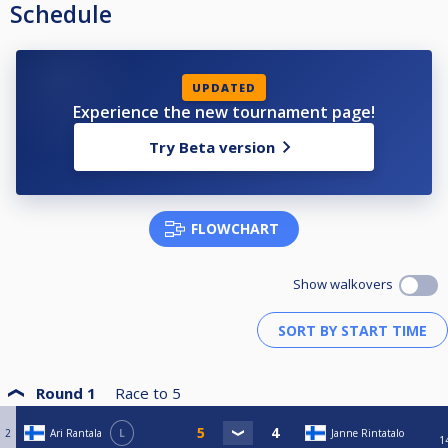
Schedule
UPDATED
Experience the new tournament page!
Try Beta version
FLOWCHART
Show walkovers
Round 1
Race to
5
2
Ari Rantala
L
Janne Rintatalo
1