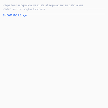
- 9-palloa tai 8-palloa, vastustajat sopivat ennen pelin alkua
- 5-6 Diamond pöytää käytössä
- voittomäärä 4 (8-pallossa) ja 5 (9-pallossa)
SHOW MORE
- tasoitukset -1-2 voittomäärästä riippuen
- osallistumismaksu 5e (käteismaksu)
- rahapalkinnot neljälle parhaalle