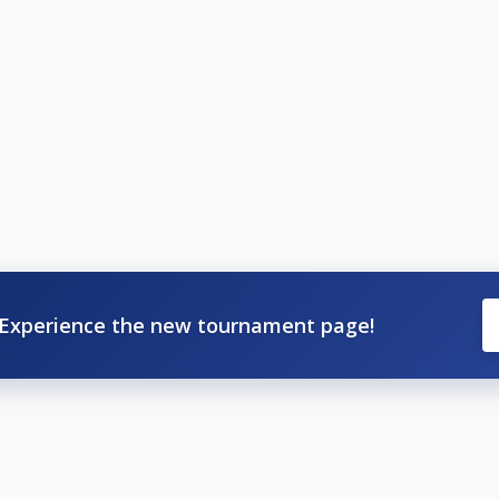
ngsystemet Fargorate. Er Fargorate avgör vilken klass ni får
Experience the new tournament page!
er annan orsak skall göras innan lottningen är utförd, ca 2
ningen att få en faktura för spelarens startavgift.
 att delta osv, se Nationella och Grengemensamma tävling