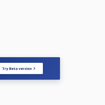
 ställa upp i enligt nedan:
Try Beta version
-3 dagar innan tävlingen.
sbestämmelserna på