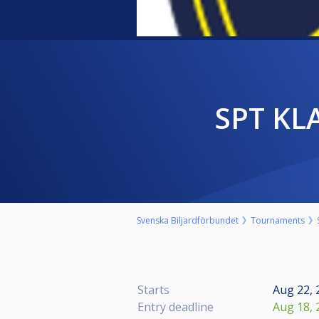
SPT KL
Svenska Biljardförbundet
Tournaments
Starts
Aug 22, 
Entry deadline
Aug 18, 