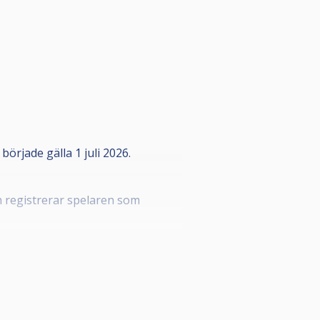
rjade gälla 1 juli 2026.
n registrerar spelaren som
a styrelsen i din förening som kan
onnummer, detta i enlighet med