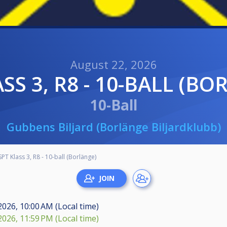
August 22, 2026
ASS 3, R8 - 10-BALL (B
10-Ball
Gubbens Biljard (Borlänge Biljardklubb)
SPT Klass 3, R8 - 10-ball (Borlänge)
2026, 10:00 AM (Local time)
2026, 11:59 PM (Local time)