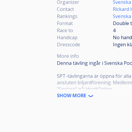
Organizer
Svenska 
Contact
Rickard
Rankings
Svenska
Format
Double t
Race to
4
Handicap
No hand
Dresscode
Ingen kl
More info
Denna tävling ingår i Svenska Poo
SPT-tävlingarna är öppna för alla
ansluten biljardförening. Medlems
"Spelare" på IdrottOnline.
SHOW MORE
Alla anmälda ska representera en f
meddela denna till poolkommittén
Alla anmälda ska även ha en profil
dom grengemensamma reglerna 5.