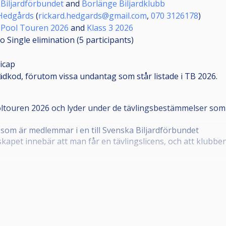
Biljardförbundet
and
Borlänge Biljardklubb
 Hedgårds
(
rickard.hedgards@gmail.com
,
070 3126178
)
 Pool Touren 2026
and
Klass 3 2026
o Single elimination (5
participants
)
icap
ädkod, förutom vissa undantag som står listade i TB 2026.
ltouren 2026 och lyder under de tävlingsbestämmelser som bö
 som är medlemmar i en till Svenska Biljardförbundet
kapet innebär att man får en tävlingslicens, och att klubbe
örening. Om din förening inte framgår i din profil, kontakt
.
bild som tydligt visar ansiktet framifrån, samt giltigt telef
1.1.