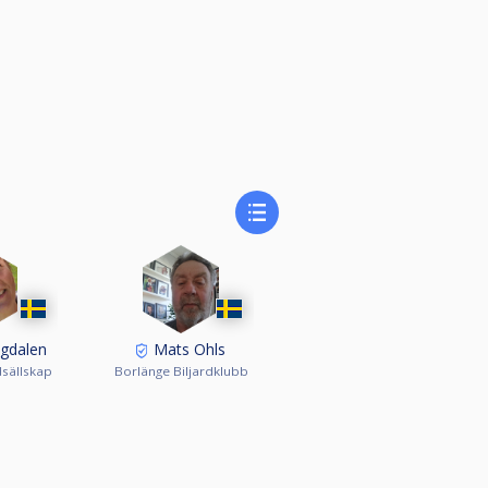
ngdalen
Mats Ohls
dsällskap
Borlänge Biljardklubb