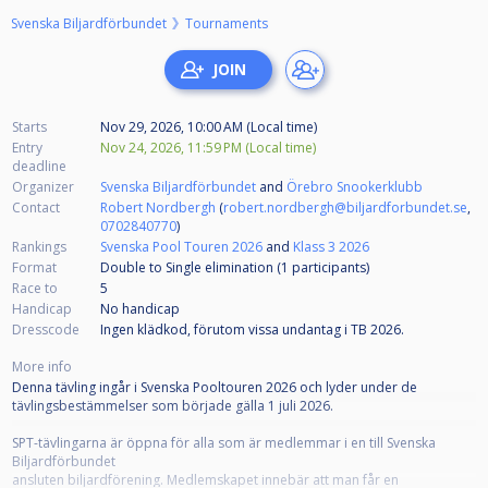
Svenska Biljardförbundet
Tournaments
Starts
Nov 29, 2026, 10:00 AM (Local time)
Entry
Nov 24, 2026, 11:59 PM (Local time)
deadline
Organizer
Svenska Biljardförbundet
and
Örebro Snookerklubb
Contact
Robert Nordbergh
(
robert.nordbergh@biljardforbundet.se
,
0702840770
)
Rankings
Svenska Pool Touren 2026
and
Klass 3 2026
Format
Double to Single elimination (1
participants
)
Race to
5
Handicap
No handicap
Dresscode
Ingen klädkod, förutom vissa undantag i TB 2026.
More info
Denna tävling ingår i Svenska Pooltouren 2026 och lyder under de
tävlingsbestämmelser som började gälla 1 juli 2026.
SPT-tävlingarna är öppna för alla som är medlemmar i en till Svenska
Biljardförbundet
ansluten biljardförening. Medlemskapet innebär att man får en