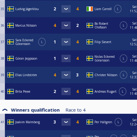
Sat
35
Ludvig Jägerklou
Liam Carroll
L
11:5
Sat
Bo Robert
36
Marcus Nilsson
L
Olofsson
11:4
Sat
Sara Eckered
37
L
Filip Sievert
Göransson
12:5
Sat
Niclas Eckered
38
Göran Jeppsson
L
Göransson
11:4
Sat
39
Elias Lindström
Christer Nilsson
L
12:3
Sat
40
Brita Pewe
Andreas Rugart
L
11:4
Winners qualification
Race to
4
Sat
41
Joakim Malmberg
Per Hällgren
L
12:2
Sat
Per