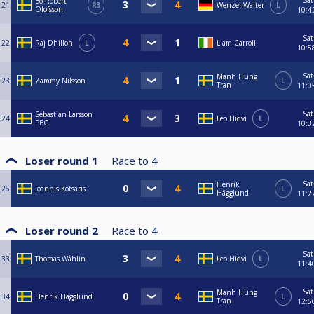
Sat
Bo Robert
21
R3
Wenzel Walter
L
Olofsson
10:4
Sat
22
Raj Dhillon
L
Liam Carroll
10:5
Sat
Manh Hung
23
Zammy Nilsson
L
Tran
11:0
Sat
Sebastian Larsson
24
Leo Hidvi
L
PBC
10:3
Loser round 1
Race to
4
Sat
Henrik
26
Ioannis Kotsaris
L
Hägglund
11:2
Loser round 2
Race to
4
Sat
33
Thomas Wåhlin
Leo Hidvi
L
11:4
Sat
Manh Hung
34
Henrik Hägglund
L
Tran
12:5