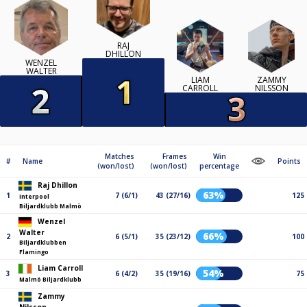
RAJ
DHILLON
WENZEL
WALTER
LIAM
ZAMMY
CARROLL
NILSSON
Matches
Frames
Win
#
Name
Points
(won/lost)
(won/lost)
percentage
Raj Dhillon
63%
1
7 (6/1)
43 (27/16)
125
Interpool
Biljardklubb Malmö
Wenzel
Walter
66%
2
6 (5/1)
35 (23/12)
100
Biljardklubben
Flamingo
Liam Carroll
54%
3
6 (4/2)
35 (19/16)
75
Malmö Biljardklubb
Zammy