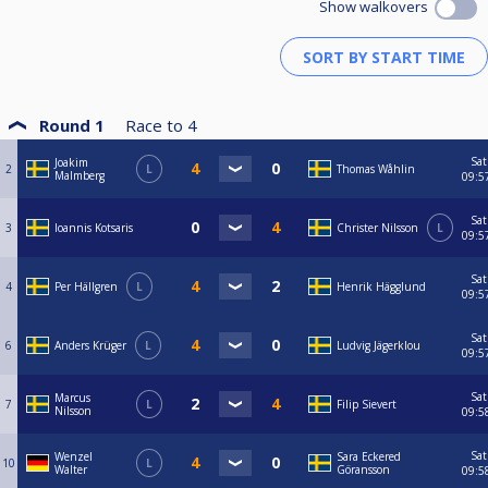
Show walkovers
Round 1
Race to
4
Sat
Joakim
2
L
Thomas Wåhlin
Malmberg
09:5
Sat
3
Ioannis Kotsaris
Christer Nilsson
L
09:5
Sat
4
Per Hällgren
L
Henrik Hägglund
09:5
Sat
6
Anders Krüger
L
Ludvig Jägerklou
09:5
Sat
Marcus
7
L
Filip Sievert
Nilsson
09:5
Sat
Wenzel
Sara Eckered
10
L
Walter
Göransson
09:5