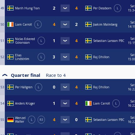
Sat
49
Manh Hung Tran
Per Dessborn
L
15:3
Sat
50
Liam Carroll
L
Joakim Malmberg
14:1
Sat
Niclas Eckered
51
L
Sebastian Larsson PBC
Göransson
15:1
Sat
Elias
52
L
Raj Dhillon
Lindström
15:0
Quarter final
Race to
4
Sat
53
Per Hällgren
L
Raj Dhillon
16:2
Sat
54
Anders Krüger
Liam Carroll
L
16:2
Sat
Wenzel
55
L
R3
Sebastian Larsson PBC
Walter
16:2
Sat