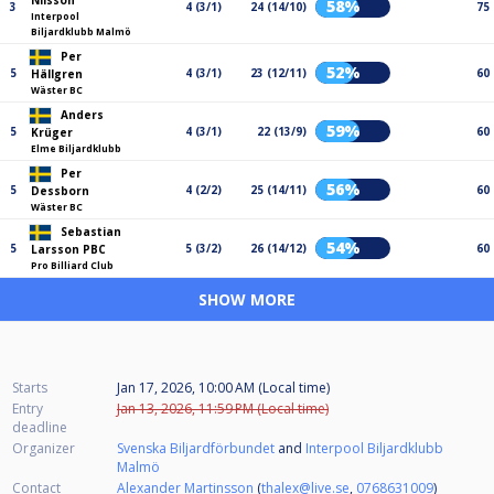
Nilsson
58%
3
4 (3/1)
24 (14/10)
75
Interpool
Biljardklubb Malmö
Per
52%
5
4 (3/1)
23 (12/11)
60
Hällgren
Wäster BC
Anders
59%
5
4 (3/1)
22 (13/9)
60
Krüger
Elme Biljardklubb
Per
56%
5
4 (2/2)
25 (14/11)
60
Dessborn
Wäster BC
Sebastian
54%
5
5 (3/2)
26 (14/12)
60
Larsson PBC
Pro Billiard Club
SHOW MORE
Starts
Jan 17, 2026, 10:00 AM (Local time)
Entry
Jan 13, 2026, 11:59 PM (Local time)
deadline
Organizer
Svenska Biljardförbundet
and
Interpool Biljardklubb
Malmö
Contact
Alexander Martinsson
(
thalex@live.se
,
0768631009
)