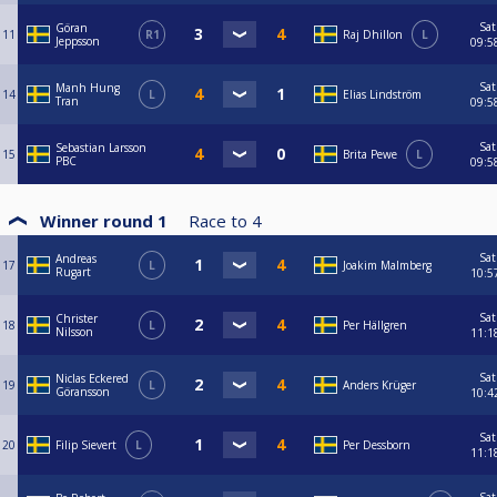
Sat
Göran
11
R1
Raj Dhillon
L
Jeppsson
09:5
Sat
Manh Hung
14
L
Elias Lindström
Tran
09:5
Sat
Sebastian Larsson
15
Brita Pewe
L
PBC
09:5
Winner round 1
Race to
4
Sat
Andreas
17
L
Joakim Malmberg
Rugart
10:5
Sat
Christer
18
L
Per Hällgren
Nilsson
11:1
Sat
Niclas Eckered
19
L
Anders Krüger
Göransson
10:4
Sat
20
Filip Sievert
L
Per Dessborn
11:1