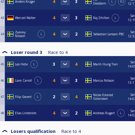
42
Anders Krüger
L
R2
Dessborn
12:1
Sat
43
Wenzel Walter
Raj Dhillon
L
12:1
Sat
Zammy
44
L
Sebastian Larsson PBC
Nilsson
12:3
Loser round 3
Race to
4
Sat
45
Leo Hidvi
L
Manh Hung Tran
14:0
Sat
46
Liam Carroll
L
Marcus Nilsson
13:1
Sat
Niclas Eckered
47
Filip Sievert
L
Göransson
14:0
Sat
48
Elias Lindström
Andreas Rugart
L
14:0
Losers qualification
Race to
4