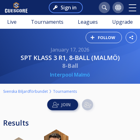
Sign in
Live
Tournaments
Leagues
Upgrade
FOLLOW
January 17, 2026
SPT KLASS 3 R1, 8-BALL (MALMÖ)
8-Ball
Interpool Malmö
Svenska Biljardförbundet
Tournaments
Results