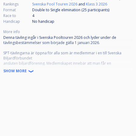
Rankings
Svenska Pool Touren 2026
and
Klass 3 2026
Format
Double to Single elimination (25
participants
)
Race to
4
Handicap
No handicap
More info
Denna tävling ingår i Svenska Pooltouren 2026 och lyder under de
tävlingsbestämmelser som började gälla 1 januari 2026.
SPT-tävlingarna är öppna för alla som är medlemmar i en till Svenska
Biljardförbundet
ansluten biljardförening. Medlemskapet innebär att man får en
tävlingslicens, och att klubben registrerar spelaren som "Spelare" på
SHOW MORE
IdrottOnline.
Alla anmälda ska representera en förening. Om din förening inte framgår i
din profil, kontakta styrelsen i din förening som kan meddela denna till
poolkommittén.
Alla anmälda ska även ha en profilbild som tydligt visar ansiktet framifrån,
samt giltigt telefonnummer, detta i enlighet med dom grengemensamma
reglerna 5.1.1.
Klassindelningarna baseras på ratingsystemet Fargorate. Er Fargorate
avgör vilken klass ni får ställa upp i enligt nedan: