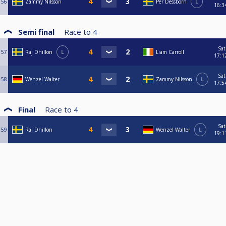
56
Zammy Nilsson
Per Dessborn
L
16:3
Semi final
Race to
4
Sat
57
Raj Dhillon
L
Liam Carroll
17:1
Sat
58
Wenzel Walter
Zammy Nilsson
L
17:5
Final
Race to
4
Sat
59
Raj Dhillon
Wenzel Walter
L
19:1