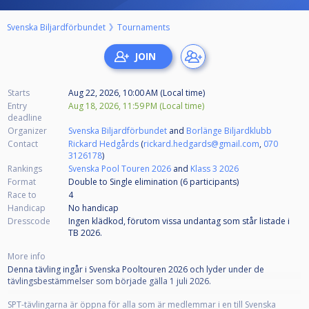
Svenska Biljardförbundet
Tournaments
Starts
Aug 22, 2026, 10:00 AM (Local time)
Entry
Aug 18, 2026, 11:59 PM (Local time)
deadline
Organizer
Svenska Biljardförbundet
and
Borlänge Biljardklubb
Contact
Rickard Hedgårds
(
rickard.hedgards@gmail.com
,
070
3126178
)
Rankings
Svenska Pool Touren 2026
and
Klass 3 2026
Format
Double to Single elimination (6
participants
)
Race to
4
Handicap
No handicap
Dresscode
Ingen klädkod, förutom vissa undantag som står listade i
TB 2026.
More info
Denna tävling ingår i Svenska Pooltouren 2026 och lyder under de
tävlingsbestämmelser som började gälla 1 juli 2026.
SPT-tävlingarna är öppna för alla som är medlemmar i en till Svenska