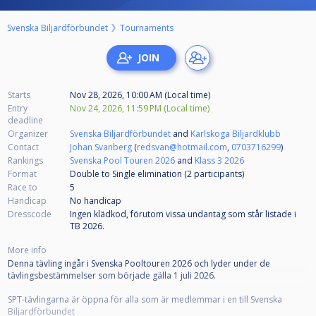
Svenska Biljardförbundet
Tournaments
Starts
Nov 28, 2026, 10:00 AM (Local time)
Entry
Nov 24, 2026, 11:59 PM (Local time)
deadline
Organizer
Svenska Biljardförbundet
and
Karlskoga Biljardklubb
Contact
Johan Svanberg
(
redsvan@hotmail.com
,
0703716299
)
Rankings
Svenska Pool Touren 2026
and
Klass 3 2026
Format
Double to Single elimination (2
participants
)
Race to
5
Handicap
No handicap
Dresscode
Ingen klädkod, förutom vissa undantag som står listade i
TB 2026.
More info
Denna tävling ingår i Svenska Pooltouren 2026 och lyder under de
tävlingsbestämmelser som började gälla 1 juli 2026.
SPT-tävlingarna är öppna för alla som är medlemmar i en till Svenska
Biljardförbundet