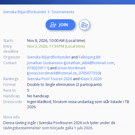
Svenska Biljardförbundet
Tournaments
Starts
Nov 8, 2026, 10:00 AM (Local time)
Entry
Nov 3, 2026, 11:59 PM (Local time)
deadline
Organizer
Svenska Biljardförbundet
and
Falköping BK
Contact
Jonathan Gustavsson
(
jonathan_vkbk@hotmail.com
,
0760239111
) and
Jonas Nordmark
(
jonas.nordmark@hotmail.se
,
0765677550
)
Rankings
Svenska Pool Touren 2026
and
Klass 3 2026
Format
Double to Single elimination (2
participants
)
Race to
5
Handicap
No handicap
Dresscode
Ingen klädkod, förutom vissa undantag som står listade i TB
2026.
More info
Denna tävling ingår i Svenska Pooltouren 2026 och lyder under de
tävlingsbestämmelser som började gälla 1 julii 2026.