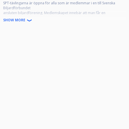
SPT-tävlingarna är öppna för alla som är medlemmar i en till Svenska
Biljardförbundet
ansluten biljardförening. Medlemskapet innebär att man får en
tävlingslicens, och att klubben registrerar spelaren som "Spelare" på
SHOW MORE
IdrottOnline.
Alla anmälda ska representera en förening. Om din förening inte framgår i
din profil, kontakta styrelsen i din förening som kan meddela denna till
poolkommittén.
Alla anmälda ska även ha en profilbild som tydligt visar ansiktet framifrån,
samt giltigt telefonnummer, detta i enlighet med dom grengemensamma
reglerna 5.1.1.
Klassindelningarna baseras på ratingsystemet Fargorate. Er Fargorate
avgör vilken klass ni får ställa upp i enligt nedan:
Elit: Öppen för alla
Klass 1: Ej högre Fargorate än 665
Klass 2: Ej högre Fargorate än 565
Klass 3: Ej högre Fargorate än 450
Startavgifter 2026:
Elit - 800 kr
Klass 1 - 500 kr
Klass 2 - 300 kr